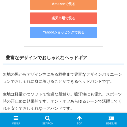
Amazonで見る
楽天市場で見る
Yahoo!ショッピングで見る
豊富なデザインでおしゃれなヘッドギア
無地の黒からデザイン性にある柄物まで豊富なデザインバリエーシ
ョンでおしゃれに身に着けることができるヘッドバンドです。
生地は軽量かつソフトで快適な肌触り。吸汗性にも優れ、スポーツ
時の汗止めに効果的です。オン・オフあらゆるシーンで活躍してく
れる安くておしゃれなヘアバンドです。
細いタイプ｜メンズ用スポーツヘアバンド
MENU
SEARCH
TOP
SIDEBAR