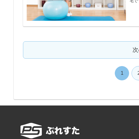
宅で
次
1