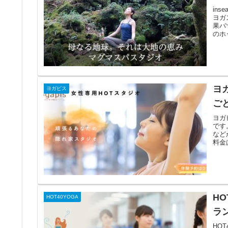
in
ヨガ
果バ
のホ
ヨ
ヨガピス
ご
ヨガ
です
など
料金
H
HOT40YOGA
ラ
HO