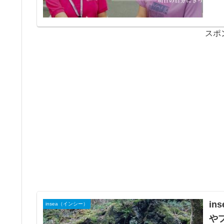
スポ
i
insea（インシー）
や