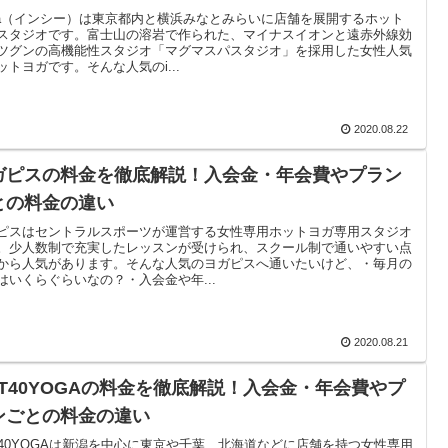
sea（インシー）は東京都内と横浜みなとみらいに店舗を展開するホット
スタジオです。富士山の溶岩で作られた、マイナスイオンと遠赤外線効
ツグンの高機能性スタジオ「マグマスパスタジオ」を採用した女性人気
ットヨガです。そんな人気のi...
2020.08.22
ガピスの料金を徹底解説！入会金・年会費やプラン
との料金の違い
ピスはセントラルスポーツが運営する女性専用ホットヨガ専用スタジオ
。少人数制で充実したレッスンが受けられ、スクール制で通いやすい点
から人気があります。そんな人気のヨガピスへ通いたいけど、・毎月の
はいくらぐらいなの？・入会金や年...
2020.08.21
OT40YOGAの料金を徹底解説！入会金・年会費やプ
ンごとの料金の違い
T40YOGAは新潟を中心に東京や千葉、北海道などに店舗を持つ女性専用