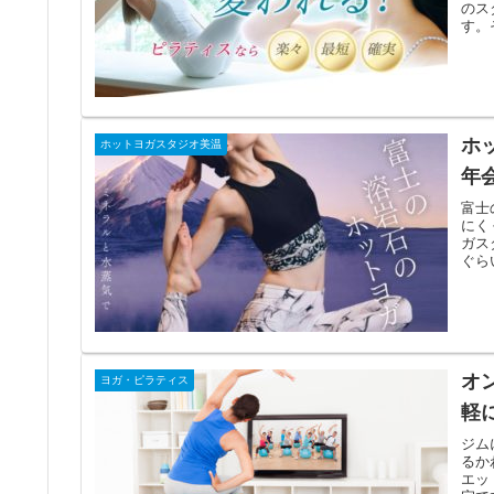
のス
す。そ
ホ
ホットヨガスタジオ美温
年
富士
にく
ガス
ぐら
オ
ヨガ・ピラティス
軽
ジム
るか
エッ