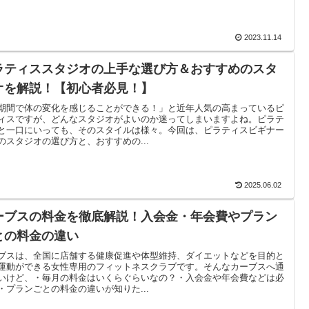
2023.11.14
ラティススタジオの上手な選び方＆おすすめのスタ
オを解説！【初心者必見！】
期間で体の変化を感じることができる！」と近年人気の高まっているピ
ィスですが、どんなスタジオがよいのか迷ってしまいますよね。ピラテ
と一口にいっても、そのスタイルは様々。今回は、ピラティスビギナー
のスタジオの選び方と、おすすめの...
2025.06.02
ーブスの料金を徹底解説！入会金・年会費やプラン
との料金の違い
ブスは、全国に店舗する健康促進や体型維持、ダイエットなどを目的と
運動ができる女性専用のフィットネスクラブです。そんなカーブスへ通
いけど、・毎月の料金はいくらぐらいなの？・入会金や年会費などは必
・プランごとの料金の違いが知りた...