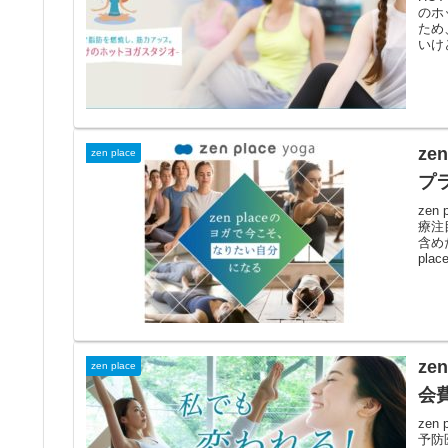
のホ
ため
いけ
ze
zen place
プ
ze
療注
含め
pla
ze
zen place
会
ze
予防