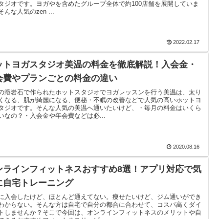
タジオです。ヨガやを含めたグループ全体で約100店舗を展開していま
んな人気のzen ...
2022.02.17
ットヨガスタジオ美温の料金を徹底解説！入会金・
会費やプランごとの料金の違い
の溶岩石で作られたホットスタジオでヨガレッスンを行う美温は、太り
くなる、肌が綺麗になる、便秘・不眠の改善などで人気の高いホットヨ
タジオです。そんな人気の美温へ通いたいけど、・毎月の料金はいくら
いなの？・入会金や年会費などは必...
2020.08.16
ンラインフィットネスおすすめ8選！アプリ対応で気
に自宅トレーニング
に入会したけど、ほとんど通えてない。痩せたいけど、ジム通いができ
わからない。そんな方は自宅で自分の都合に合わせて、コスパ高くダイ
トしませんか？そこで今回は、オンラインフィットネスのメリットや自