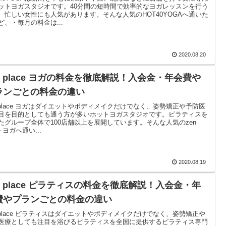
ットヨガスタジオです。40分間の短時間で効率的なヨガレッスンを行う
、忙しい女性にも人気があります。そんな人気のHOT40YOGAへ通いた
ど、・毎月の料金は...
2020.08.20
n place ヨガの料金を徹底解説！入会金・年会費や
ランごとの料金の違い
n place ヨガはダイエットやボディメイクだけでなく、姿勢矯正や予防医
目を目的としても通う方が多いホットヨガスタジオです。ピラティスを
たグループ全体で100店舗以上を展開しています。そんな人気のzen
ce ヨガへ通い...
2020.08.19
n place ピラティスの料金を徹底解説！入会金・年
費やプランごとの料金の違い
n place ピラティスはダイエットやボディメイクだけでなく、姿勢矯正や
医療としても注目を浴びるピラティスを全国に提供するピラティス専門