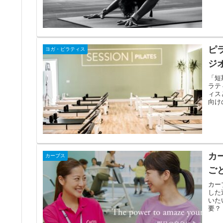
ピ
ヨガ・ピラティス
ジ
「短
ラテ
ィス
向け
カ
カーブス
ご
カー
した
いた
要？