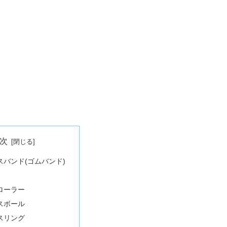
次
スバンド(ゴムバンド)
ローラー
スボール
スリング