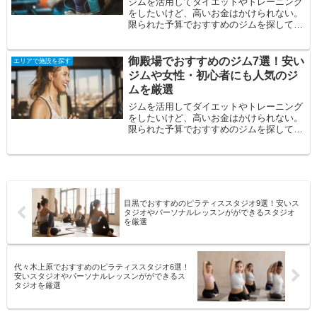
ジムを活用してダイエットやトレーニング
をしたいけど、高いお金はかけられない。
限られた予算でおすすめのジムを探してい
る。自分に合うジムを見つけたい。そんな
方の悩み...
御殿場でおすすめのジム7選！安い
エリアで施設を探す
ジムや女性・初心者にも人気のジ
ムを厳選
ジムを活用してダイエットやトレーニング
をしたいけど、高いお金はかけられない。
限られた予算でおすすめのジムを探してい
る。自分に合うジムを見つけたい。そんな
方の悩み...
目黒でおすすめのピラティススタジオ9選！安いス
タジオやパーソナルレッスンがができるスタジオ
を厳選
代々木上原でおすすめのピラティススタジオ6選！
安いスタジオやパーソナルレッスンがができるス
タジオを厳選