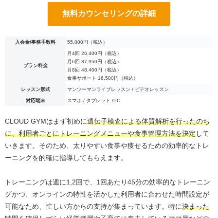
無料カウンセリングの詳細
入会金/事務手数料
55,000円（税込）
月4回 26,400円（税込）
月6回 37,950円（税込）
プラン料金
月8回 48,400円（税込）
食事サポート 16,500円（税込）
レッスン形式
マンツーマンライブレッスン / ビデオレッスン
対応端末
スマホ / タブレット /PC
CLOUD GYMはまず初めに
遺伝子検査による体質解析を行ったのち
に、利用者ごとにトレーニングメニューや食事管理方法を決定
して
いきます。そのため、太りやすい食事や痩せるための効率的なトレ
ーニングを的確に指導してもらえます。
トレーニングは週に1,2回で、1回あたり45分の効率的なトレーニン
グかつ、オンラインの特性を活かした利用者に合わせた時間設定が
可能なため、忙しい方からの支持が集まっています。特に
決まった