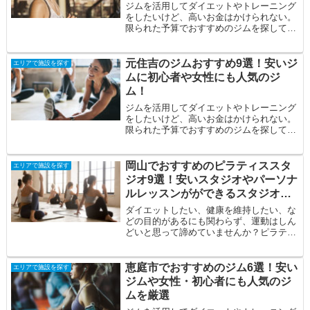
ジムを活用してダイエットやトレーニング
をしたいけど、高いお金はかけられない。
限られた予算でおすすめのジムを探してい
る。自分に合うジムを見つけたい。そんな
方の悩み...
元住吉のジムおすすめ9選！安いジ
エリアで施設を探す
ムに初心者や女性にも人気のジ
ム！
ジムを活用してダイエットやトレーニング
をしたいけど、高いお金はかけられない。
限られた予算でおすすめのジムを探してい
る。そんな方の悩みを解決すべく、今回は
元住吉駅...
岡山でおすすめのピラティススタ
エリアで施設を探す
ジオ9選！安いスタジオやパーソナ
ルレッスンがができるスタジオを
厳選
ダイエットしたい、健康を維持したい、な
どの目的があるにも関わらず、運動はしん
どいと思って諦めていませんか？ピラティ
スならハードな動きが少ないため、今まで
ジム通い...
恵庭市でおすすめのジム6選！安い
エリアで施設を探す
ジムや女性・初心者にも人気のジ
ムを厳選