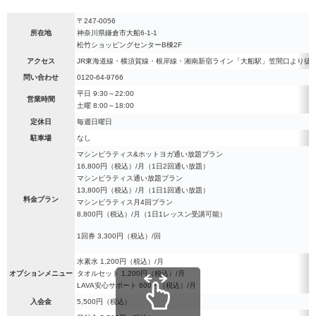
〒247-0056
所在地
神奈川県鎌倉市大船6-1-1
松竹ショッピングセンターB棟2F
アクセス
JR東海道線・横須賀線・根岸線・湘南新宿ライン「大船駅」笠間口より徒歩
問い合わせ
0120-64-9766
平日 9:30～22:00
営業時間
土曜 8:00～18:00
定休日
毎週日曜日
駐車場
なし
マシンピラティス&ホットヨガ通い放題プラン
16,800円（税込）/月（1日2回通い放題）
マシンピラティス通い放題プラン
13,800円（税込）/月（1日1回通い放題）
料金プラン
マシンピラティス月4回プラン
8,800円（税込）/月（1日1レッスン受講可能）
1回券 3,300円（税込）/回
水素水 1,200円（税込）/月
オプションメニュー
タオルセット 1,200円（税込）/月
LAVA安心サポート 600円（税込）/月
入会金
5,500円（税込）