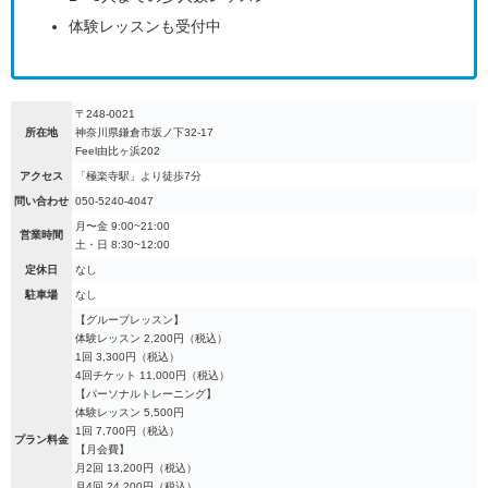
体験レッスンも受付中
〒248-0021
所在地
神奈川県鎌倉市坂ノ下32-17
Feel由比ヶ浜202
アクセス
「極楽寺駅」より徒歩7分
問い合わせ
050-5240-4047
月〜金 9:00~21:00
営業時間
土・日 8:30~12:00
定休日
なし
駐車場
なし
【グループレッスン】
体験レッスン 2,200円（税込）
1回 3,300円（税込）
4回チケット 11,000円（税込）
【パーソナルトレーニング】
体験レッスン 5,500円
1回 7,700円（税込）
プラン料金
【月会費】
月2回 13,200円（税込）
月4回 24,200円（税込）