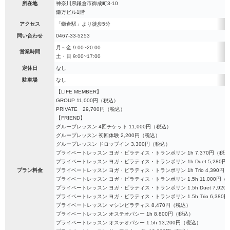
所在地
神奈川県鎌倉市御成町3-10
鎌万ビル1階
アクセス
「鎌倉駅」より徒歩5分
問い合わせ
0467-33-5253
月～金 9:00~20:00
営業時間
土・日 9:00~17:00
定休日
なし
駐車場
なし
【LIFE MEMBER】
GROUP 11,000円（税込）
PRIVATE 29,700円（税込）
【FRIEND】
グループレッスン 4回チケット 11,000円（税込）
グループレッスン 初回体験 2,200円（税込）
グループレッスン ドロップイン 3,300円（税込）
プライベートレッスン ヨガ・ピラティス・トランポリン 1h 7,370円（税
プライベートレッスン ヨガ・ピラティス・トランポリン 1h Duet 5,280
プラン料金
プライベートレッスン ヨガ・ピラティス・トランポリン 1h Trio 4,390円
プライベートレッスン ヨガ・ピラティス・トランポリン 1.5h 11,000円（
プライベートレッスン ヨガ・ピラティス・トランポリン 1.5h Duet 7,92
プライベートレッスン ヨガ・ピラティス・トランポリン 1.5h Trio 6,380
プライベートレッスン マシンピラティス 8,470円（税込）
プライベートレッスン オステオパシー 1h 8,800円（税込）
プライベートレッスン オステオパシー 1.5h 13,200円（税込）