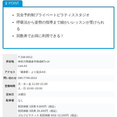
完全予約制プライベートピラティススタジオ
呼吸法から姿勢の指導まで細かいレッスンが受けられ
る
回数券でお得に利用できる！
〒248-0012
所在地
神奈川県鎌倉市御成町5-16
Link-A2
アクセス
「鎌倉駅」より徒歩4分
問い合わせ
090-7746-2614
月・水～金 11:00~21:00
営業時間
土・日 10:00~20:00
定休日
火曜日
駐車場
なし
初回体験 1回券 8,800円（税込）
初回体験 3回券 26,400円（税込）
ゴルフピラティス 初回体験 60分 13,200円（税込）