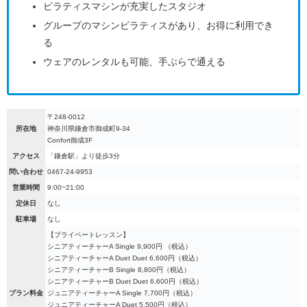
ピラティスマシンが充実したスタジオ
グループのマシンピラティスがあり、お得に利用でき
る
ウェアのレンタルも可能、手ぶらで通える
〒248-0012
所在地
神奈川県鎌倉市御成町9-34
Confort御成3F
アクセス
「鎌倉駅」より徒歩3分
問い合わせ
0467-24-9953
営業時間
9:00~21:00
定休日
なし
駐車場
なし
【プライベートレッスン】
シニアティーチャーA Single 9,900円 （税込）
シニアティーチャーA Duet Duet 6,600円（税込）
シニアティーチャーB Single 8,800円（税込）
シニアティーチャーB Duet Duet 6,600円（税込）
プラン料金
ジュニアティーチャーA Single 7,700円（税込）
ジュニアティーチャーA Duet 5,500円（税込）