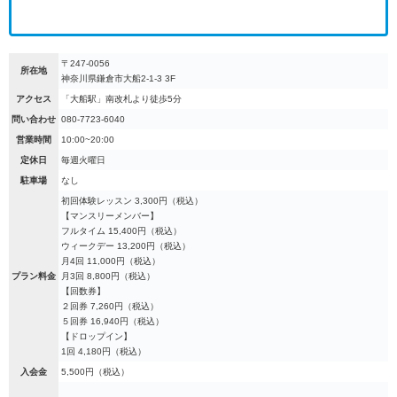
〒247-0056
所在地
神奈川県鎌倉市大船2-1-3 3F
アクセス
「大船駅」南改札より徒歩5分
問い合わせ
080-7723-6040
営業時間
10:00~20:00
定休日
毎週火曜日
駐車場
なし
初回体験レッスン 3,300円（税込）
【マンスリーメンバー】
フルタイム 15,400円（税込）
ウィークデー 13,200円（税込）
月4回 11,000円（税込）
プラン料金
月3回 8,800円（税込）
【回数券】
２回券 7,260円（税込）
５回券 16,940円（税込）
【ドロップイン】
1回 4,180円（税込）
入会金
5,500円（税込）