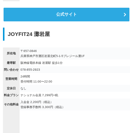
公式サイト
JOYFIT24 灘岩屋
〒657-0846
所在地
兵庫県神戸市灘区岩屋北町5-1-5プレジール灘1F
最寄駅
阪神線電鉄本線 岩屋駅 徒歩1分
問い合わせ
078-855-2923
24時間
営業時間
受付時間 11:00〜22:00
定休日
なし
料金プラン
ナショナル会員 7,299円+税.
入会金 2,200円（税込）
その他料金
登録事務手数料 3,300円（税込）