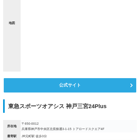
地図
公式サイト
東急スポーツオアシス 神戸三宮24Plus
〒650-0012
所在地
兵庫県神戸市中央区北長狭通3-1-15 トアロードスクエア4F
最寄駅
JR元町駅 徒歩3分