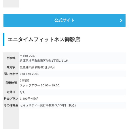
公式サイト
エニタイムフィットネス御影店
〒658-0047
所在地
兵庫県神戸市東灘区御影1丁目1-5 1F
最寄駅
阪急神戸線 御影駅 徒歩8分
問い合わせ
078-855-2901
24時間
営業時間
スタッフアワー 10:00～19:00
定休日
なし
料金プラン
7,400円+税/月
その他料金
セキュリティー発行手数料 5,500円（税込）