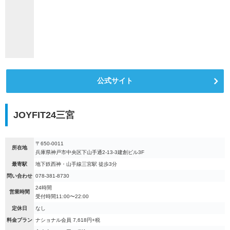
公式サイト
JOYFIT24三宮
〒650-0011
所在地
兵庫県神戸市中央区下山手通2-13-3建創ビル3F
最寄駅
地下鉄西神・山手線三宮駅 徒歩3分
問い合わせ
078-381-8730
24時間
営業時間
受付時間11:00〜22:00
定休日
なし
料金プラン
ナショナル会員 7,618円+税