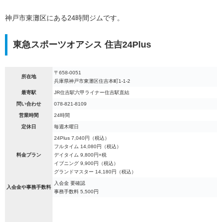
神戸市東灘区にある24時間ジムです。
東急スポーツオアシス 住吉24Plus
〒658-0051
所在地
兵庫県神戸市東灘区住吉本町1-1-2
最寄駅
JR住吉駅六甲ライナー住吉駅直結
問い合わせ
078-821-8109
営業時間
24時間
定休日
毎週木曜日
24Plus 7,040円（税込）
フルタイム 14,080円（税込）
料金プラン
デイタイム 9,800円+税
イブニング 9,900円（税込）
グランドマスター 14,180円（税込）
入会金 要確認
入会金や事務手数料
事務手数料 5,500円