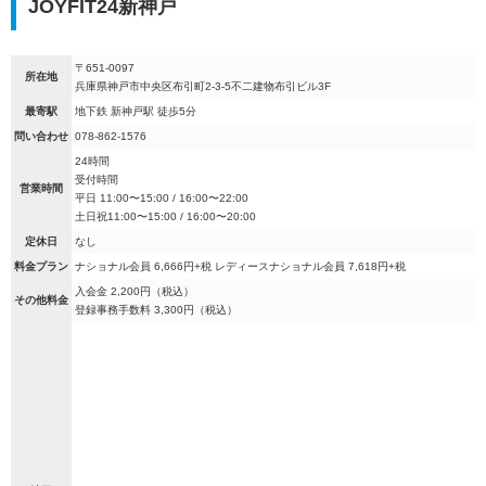
JOYFIT24新神戸
〒651-0097
所在地
兵庫県神戸市中央区布引町2-3-5不二建物布引ビル3F
最寄駅
地下鉄 新神戸駅 徒歩5分
問い合わせ
078-862-1576
24時間
受付時間
営業時間
平日 11:00〜15:00 / 16:00〜22:00
土日祝11:00〜15:00 / 16:00〜20:00
定休日
なし
料金プラン
ナショナル会員 6,666円+税 レディースナショナル会員 7,618円+税
入会金 2,200円（税込）
その他料金
登録事務手数料 3,300円（税込）