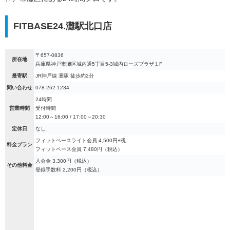
FITBASE24.灘駅北口店
〒657-0836
所在地
兵庫県神戸市灘区城内通5丁目5-3城内ローズプラザ１F
最寄駅
JR神戸線 灘駅 徒歩約2分
問い合わせ
078-262-1234
24時間
営業時間
受付時間
12:00～16:00 / 17:00～20:30
定休日
なし
フィットベースライト会員 4,500円+税
料金プラン
フィットベース会員 7,480円（税込）
入会金 3,300円（税込）
その他料金
登録手数料 2,200円（税込）