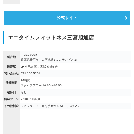
公式サイト
エニタイムフィットネス三宮旭通店
〒651-0095
所在地
兵庫県神戸市中央区旭通1-1-1 サンピア 1F
最寄駅
JR神戸線 三ノ宮駅 徒歩8分
問い合わせ
078-200-5701
24時間
営業時間
スタッフアワー 10:00〜19:00
定休日
なし
料金プラン
7,399円+税/月
その他料金
セキュリティー発行手数料 5,500円（税込）