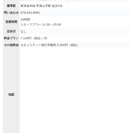
最寄駅
東海道本線 甲南山手駅 徒歩5分
問い合わせ
078-431-8081
24時間
営業時間
スタッフアワー 11:00～20:00
定休日
なし
料金プラン
7,128円（税込）/月
その他料金
セキュリティー発行手数料 5,500円（税込）
地図