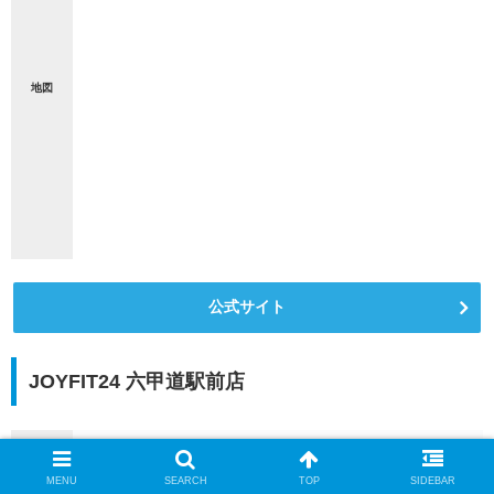
地図
公式サイト
JOYFIT24 六甲道駅前店
〒657-0027
所在地
兵庫県神戸市灘区永手町5-4-16 タツミビルディング2 4F 5F
MENU
SEARCH
TOP
SIDEBAR
最寄駅
JR六甲道駅 徒歩2分