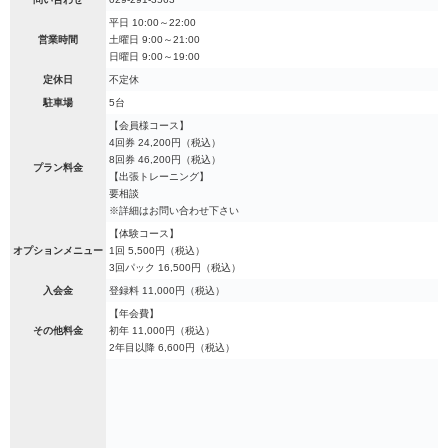
平日 10:00～22:00
営業時間
土曜日 9:00～21:00
日曜日 9:00～19:00
定休日
不定休
駐車場
5台
【会員様コース】
4回券 24,200円（税込）
8回券 46,200円（税込）
プラン料金
【出張トレーニング】
要相談
※詳細はお問い合わせ下さい
【体験コース】
オプションメニュー
1回 5,500円（税込）
3回パック 16,500円（税込）
入会金
登録料 11,000円（税込）
【年会費】
その他料金
初年 11,000円（税込）
2年目以降 6,600円（税込）