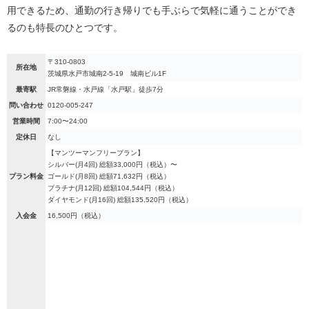
用できるため、通勤の行き帰りでも手ぶらで気軽に通うことができ
るのも特長のひとつです。
〒310-0803
所在地
茨城県水戸市城南2-5-19 城南ビル1F
最寄駅
JR常磐線・水戸線「水戸駅」徒歩7分
問い合わせ
0120-005-247
営業時間
7:00〜24:00
定休日
なし
【マンツーマンフリープラン】
シルバー(月4回) 総額33,000円（税込）〜
プラン料金
ゴールド(月8回) 総額71,632円（税込）
プラチナ(月12回) 総額104,544円（税込）
ダイヤモンド(月16回) 総額135,520円（税込）
入会金
16,500円（税込）