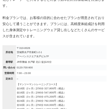
す。
料金プランでは、お客様の目的に合わせたプランが用意されており
安心して通うことができます。プランには、高精度体組成計を利用
した身体測定やトレーニングウェア貸し出しなどたくさんのサービ
スが含まれています。
〒310-0026
所在地
茨城県水戸市泉町1-2-1
アーバンスクエア水戸ビル7F
最寄駅
JR常磐線 水戸駅 北口 徒歩20分
問い合わせ
0120-700-900
営業時間
7:00～23:00
定休日
–
【マンツーマントレーニングコース】
全16回（2ヶ月）計50分 327,800円（税込）
全16回（2ヶ月）計80分 547,800円（税込）
全24回（3ヶ月）計50分 475,200円（税込）
全24回（3ヶ月）計80分 792,000円（税込）
全32回（4ヶ月）計50分 616,000円（税込）