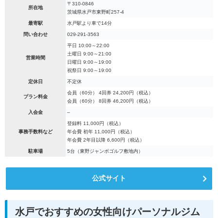
〒310-0846
所在地
茨城県水戸市東野町257-4
最寄駅
水戸駅より車で14分
問い合わせ
029-291-3563
平日 10:00～22:00
土曜日 9:00～21:00
営業時間
日曜日 9:00～19:00
祝祭日 9:00～19:00
定休日
不定休
会員（60分） 4回券 24,200円（税込）
プラン料金
会員（60分） 8回券 46,200円（税込）
入会金
–
登録料 11,000円（税込）
事務手数料など
年会費 初年 11,000円（税込）
年会費 2年目以降 6,600円（税込）
駐車場
5台（東野ジャンボゴルフ敷地内）
公式サイト
水戸でおすすめの女性向けパーソナルジム