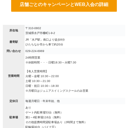
店舗ごとのキャンペーンとWEB入会の詳細
〒310-0802
所在地
茨城県水戸市柵町1-9-2
JR「水戸駅」南口より徒歩8分
最寄駅
ひたちなか市から車で約20分
問い合わせ
029-224-6969
24時間営業
※休館時間・・・日曜18:30～火曜7:30
【有人営業時間】
営業時間
火曜～金曜 10:30～22:00
土曜 10:30～21:30
日曜・祝日 10:30～18:30
※月曜日はジュニアスイミングスクールのみ営業
定休日
毎週月曜日・年末年始、他
あり
ゲート内駐車場53台（無料）
駐車場
第1～4駐車場116台（無料）
その他提携時間貸駐車場あり（2時間まで無料）
駐輪場30台（バイク可）