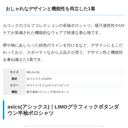
おしゃれなデザインと機能性を両立した1着
ルコックのゴルフコレクションの長袖ポロシャツ。吸汗速乾性やUV
ケアが装備された機能的なウェアで快適な着心地です。
襟や袖にあしらった紺色のラインを付けるなど、デザインにもこだ
わっており、スポーティながら上品さが漂う、デザイン性と機能性
を兼ね備えた1着です。
サイズ
M/L/LL/3L
素材
ポリエステル100%
カラー
ホワイト/ライム/ネイビー/ピンク
機能
吸汗速乾/ストレッチ性/UVカット
asics(アシックス)｜LIMOグラフィックボタンダ
ウン半袖ポロシャツ