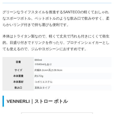
グリーンなライフスタイルを推進するSANTECOの軽くておしゃれ
なスポーツボトル。ペットボトルのような飲み口で飲みやすく、柔
らかいリング付きで持ち運びも便利です。
本体はトライタン製なので、軽くて丈夫で汚れも付きにくくて衛生
的。目盛り付きでドリンクを作ったり、プロテインシェイカーとし
ても使えるので、ジムやヨガシーンにおすすめです。
860ml
容量
※640mlもあり
サイズ
約幅8.2cm×高さ28.6cm
本体重量
約172g
本体素材
コポリエステル
飲み口
直飲みタイプ
VENNERLI｜ストロー ボトル