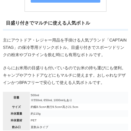
目盛り付きでマルチに使える人気ボトル
主にアウトドア・レジャー用品を手掛ける人気ブランド「CAPTAIN
STAG」の保冷専用ドリンクボトル。目盛り付きでスポーツドリン
クの粉末やプロテインを飲む時にも有用なボトルです。
さらにお米用の目盛りも付いているのでお米の持ち運びにも便利。
キャンプやアウトドアなどにもマルチに使えます。おしゃれなデザ
インかつBPAフリーで安心して使える人気ボトルです。
500ml
容量
※550ml, 650ml, 1000mlもあり
サイズ
約幅6.5cm×奥行9.5cm×高さ21.5cm
本体重量
約110g
本体素材
PET
飲み口
直飲みタイプ