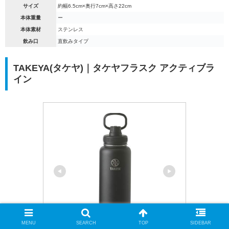
サイズ
約幅6.5cm×奥行7cm×高さ22cm
本体重量
ー
本体素材
ステンレス
飲み口
直飲みタイプ
TAKEYA(タケヤ)｜タケヤフラスク アクティブラ
イン
MENU
SEARCH
TOP
SIDEBAR