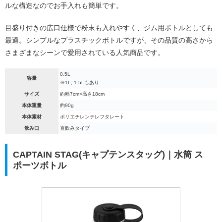
ルな構造なのでお手入れも簡単です。
目盛り付きの広口仕様で粉末も入れやすく、ジム用ボトルとしても
最適。シンプルなプラスチックボトルですが、その品質の高さから
さまざまなシーンで愛用されている人気商品です。
0.5L
容量
※1L, 1.5Lもあり
サイズ
約幅7cm×高さ18cm
本体重量
約90g
本体素材
ポリエチレンテレフタレート
飲み口
直飲みタイプ
CAPTAIN STAG(キャプテンスタッグ)｜水筒 ス
ポーツボトル