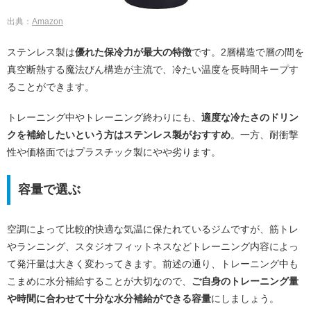
出典：
Amazon
ステンレス製は
優れた保冷力が最大の特徴
です。2層構造で層の間を
真空断熱する魔法びん構造が主流で、冷たい温度を長時間キープす
ることができます。
トレーニング中やトレーニング終わりにも、
適度な冷たさのドリン
クを補給したいという方はステンレス製がおすすめ
。一方、耐衝撃
性や価格面ではプラスチック製にやや劣ります。
容量で選ぶ
空調によって比較的快適な気温に保たれているジムですが、筋トレ
やランニング、スタジオフィットネスなどトレーニング内容によっ
て発汗量は大きく変わってきます。前述の通り、トレーニング中も
こまめに水分補給することが大切なので、
ご自身のトレーニング量
や時間に合わせて十分な水分補給ができる容量
にしましょう。