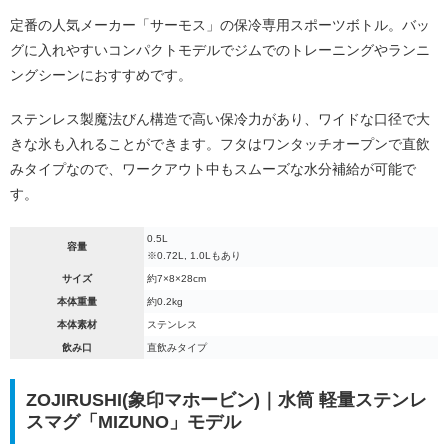
定番の人気メーカー「サーモス」の保冷専用スポーツボトル。バッ
グに入れやすいコンパクトモデルでジムでのトレーニングやランニ
ングシーンにおすすめです。
ステンレス製魔法びん構造で高い保冷力があり、ワイドな口径で大
きな氷も入れることができます。フタはワンタッチオープンで直飲
みタイプなので、ワークアウト中もスムーズな水分補給が可能で
す。
0.5L
容量
※0.72L, 1.0Lもあり
サイズ
約7×8×28cm
本体重量
約0.2kg
本体素材
ステンレス
飲み口
直飲みタイプ
ZOJIRUSHI(象印マホービン)｜水筒 軽量ステンレ
スマグ「MIZUNO」モデル