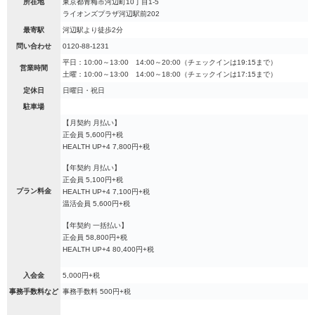
所在地
東京都青梅市河辺町10丁目1-5
ライオンズプラザ河辺駅前202
最寄駅
河辺駅より徒歩2分
問い合わせ
0120-88-1231
平日：10:00～13:00 14:00～20:00（チェックインは19:15まで）
営業時間
土曜：10:00～13:00 14:00～18:00（チェックインは17:15まで）
定休日
日曜日・祝日
駐車場
【月契約 月払い】
正会員 5,600円+税
HEALTH UP+4 7,800円+税
【年契約 月払い】
正会員 5,100円+税
プラン料金
HEALTH UP+4 7,100円+税
温活会員 5,600円+税
【年契約 一括払い】
正会員 58,800円+税
HEALTH UP+4 80,400円+税
入会金
5,000円+税
事務手数料など
事務手数料 500円+税