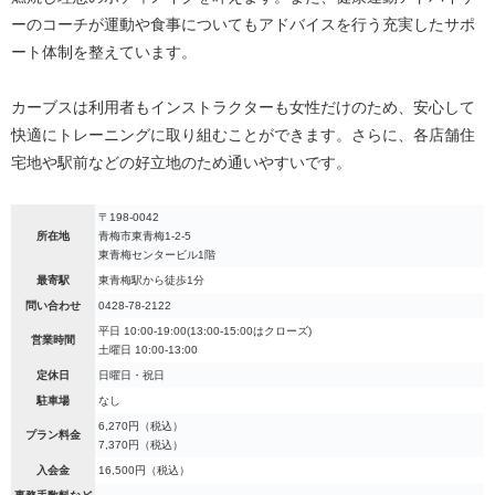
ーのコーチが運動や食事についてもアドバイスを行う充実したサポ
ート体制を整えています。
カーブスは利用者もインストラクターも女性だけのため、安心して
快適にトレーニングに取り組むことができます。さらに、各店舗住
宅地や駅前などの好立地のため通いやすいです。
〒198-0042
所在地
青梅市東青梅1-2-5
東青梅センタービル1階
最寄駅
東青梅駅から徒歩1分
問い合わせ
0428-78-2122
平日 10:00-19:00(13:00-15:00はクローズ)
営業時間
土曜日 10:00-13:00
定休日
日曜日・祝日
駐車場
なし
6,270円（税込）
プラン料金
7,370円（税込）
入会金
16,500円（税込）