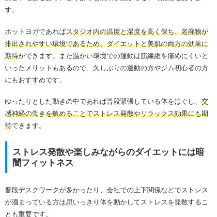
す。
ホットヨガであれば
スタジオ内の温度と湿度を高く保ち、老廃物が
排出されやすい環境であるため、ダイエットと美肌の両方の効果に
期待
ができます。また温かい環境での運動は筋繊維を痛めにくいと
いったメリットもあるので、久しぶりの運動の方やジム初心者の方
にもおすすめです。
ゆったりとした動きの中であれば普段緊張している体をほぐし、
交
感神経の働きを鎮めることでストレス発散やリラックス効果にも期
待
できます。
ストレス発散や楽しみながらのダイエットには暗
闇フィットネス
普段デスクワークが多かったり、会社での上下関係などでストレス
が溜まっている方は思いっきり体を動かしてストレスを発散するこ
とも重要です。