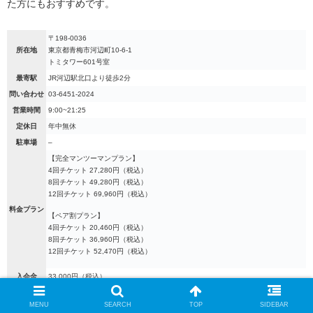
た方にもおすすめです。
〒198-0036
所在地
東京都青梅市河辺町10-6-1
トミタワー601号室
最寄駅
JR河辺駅北口より徒歩2分
問い合わせ
03-6451-2024
営業時間
9:00~21:25
定休日
年中無休
駐車場
–
【完全マンツーマンプラン】
4回チケット 27,280円（税込）
8回チケット 49,280円（税込）
12回チケット 69,960円（税込）
料金プラン
【ペア割プラン】
4回チケット 20,460円（税込）
8回チケット 36,960円（税込）
12回チケット 52,470円（税込）
入会金
33,000円（税込）
MENU
SEARCH
TOP
SIDEBAR