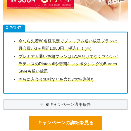
今なら先着80名様限定でプレミアム通い放題プランの
月会費が3ヶ月間1,980円（税込）！(※)
プレミアム通い放題プランはLAVAだけでなくマシンピ
ラティスのRintosullや暗闇キックボクシングのBurnes
Styleも通い放題
さらに入会金無料などを含む7大特典付き
※キャンペーン適用条件
キャンペーンの詳細を見る