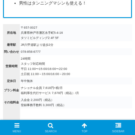
男性はタンニングマシンも使える！
〒657-0027
所在地
兵庫県神戸市灘区永手町5-4-16
タツミビルディング2 4F 5F
最寄駅
JR六甲道駅より徒歩2分
問い合わせ
078-858-6777
24時間
スタッフ対応時間
営業時間
平日 11:00〜15:00/16:00〜22:00
土日祝 11:00～15:00/16:00～20:00
定休日
年中無休
ナショナル会員 7,618円+税/月
プラン料金
福利厚生代行サービス 7,678円（税込）/月
入会金 2,200円（税込）
その他料金
登録事務手数料 3,300円（税込）
MENU
SEARCH
TOP
SIDEBAR