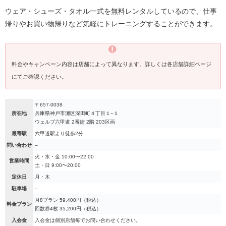
ウェア・シューズ・タオル一式を無料レンタルしているので、仕事
帰りやお買い物帰りなど気軽にトレーニングすることができます。
料金やキャンペーン内容は店舗によって異なります。詳しくは各店舗詳細ページ
にてご確認ください。
〒657-0038
所在地
兵庫県神戸市灘区深田町４丁目１−１
ウェルブ六甲道 2番街 2階 203区画
最寄駅
六甲道駅より徒歩2分
問い合わせ
–
火・水・金 10:00〜22:00
営業時間
土・日 9:00〜20:00
定休日
月・木
駐車場
–
月8プラン 59,400円（税込）
料金プラン
回数券4枚 35,200円（税込）
入会金
入会金は個別店舗毎でお問い合わせください。