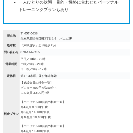
一人ひとりの状態・目的・性格に合わせたパーソナル
トレーニングプランもあり
〒 657-0036
所在地
兵庫県灘区桜口町3丁目1-1 パニエ2F
最寄駅
「六甲道駅」より徒歩７分
問い合わせ
078-414-7455
平日／10時～22時
営業時間
土曜／9時～20時
日・祝／9時～17時
定休日
第1・3水曜、及び年末年始
【施設会員の料金一覧】
ビジター 500円+税/40分 ～
ジム会員 3,600円+税
【パーソナル30会員の料金一覧】
月4会員 9,600円+税
月6会員 14,100円+税
料金プラン
月８会員 18,400円+税
【パーソナル60会員の料金一覧】
月4会員 18,400円+税