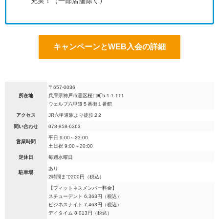
充実！（一部店舗除く）
キャンペーンとWEB入会の詳細
〒657-0036
所在地
兵庫県神戸市灘区桜口町5-1-1-111
ウェルブ六甲道５番街１番館
アクセス
JR六甲道駅より徒歩２2
問い合わせ
078-858-6363
平日 9:00～23:00
営業時間
土日祝 9:00～20:00
定休日
毎週水曜日
あり
駐車場
2時間まで200円（税込）
【フィットネスメンバー料金】
スチューデント 6,363円（税込）
ビジネスナイト 7,463円（税込）
デイタイム 8,013円（税込）