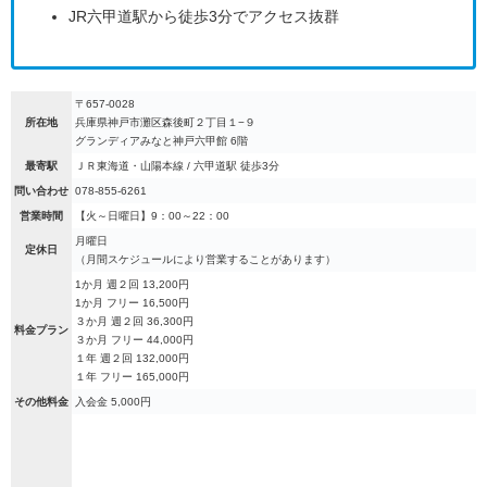
JR六甲道駅から徒歩3分でアクセス抜群
〒657-0028
所在地
兵庫県神戸市灘区森後町２丁目１−９
グランディアみなと神戸六甲館 6階
最寄駅
ＪＲ東海道・山陽本線 / 六甲道駅 徒歩3分
問い合わせ
078-855-6261
営業時間
【火～日曜日】9：00～22：00
月曜日
定休日
（月間スケジュールにより営業することがあります）
1か月 週２回 13,200円
1か月 フリー 16,500円
３か月 週２回 36,300円
料金プラン
３か月 フリー 44,000円
１年 週２回 132,000円
１年 フリー 165,000円
その他料金
入会金 5,000円