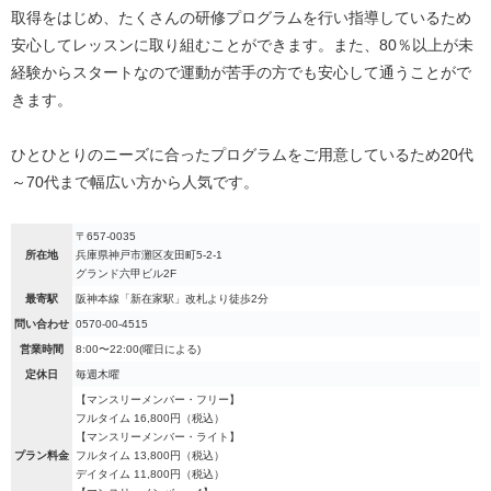
取得をはじめ、たくさんの研修プログラムを行い指導しているため
安心してレッスンに取り組むことができます。また、80％以上が未
経験からスタートなので運動が苦手の方でも安心して通うことがで
きます。
ひとひとりのニーズに合ったプログラムをご用意しているため20代
～70代まで幅広い方から人気です。
〒657-0035
所在地
兵庫県神戸市灘区友田町5-2-1
グランド六甲ビル2F
最寄駅
阪神本線「新在家駅」改札より徒歩2分
問い合わせ
0570-00-4515
営業時間
8:00〜22:00(曜日による)
定休日
毎週木曜
【マンスリーメンバー・フリー】
フルタイム 16,800円（税込）
【マンスリーメンバー・ライト】
プラン料金
フルタイム 13,800円（税込）
デイタイム 11,800円（税込）