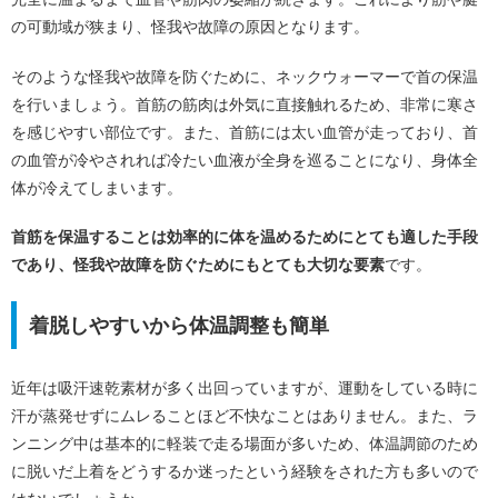
の可動域が狭まり、怪我や故障の原因となります。
そのような怪我や故障を防ぐために、ネックウォーマーで首の保温
を行いましょう。首筋の筋肉は外気に直接触れるため、非常に寒さ
を感じやすい部位です。また、首筋には太い血管が走っており、首
の血管が冷やされれば冷たい血液が全身を巡ることになり、身体全
体が冷えてしまいます。
首筋を保温することは効率的に体を温めるためにとても適した手段
であり、怪我や故障を防ぐためにもとても大切な要素
です。
着脱しやすいから体温調整も簡単
近年は吸汗速乾素材が多く出回っていますが、運動をしている時に
汗が蒸発せずにムレることほど不快なことはありません。また、ラ
ンニング中は基本的に軽装で走る場面が多いため、体温調節のため
に脱いだ上着をどうするか迷ったという経験をされた方も多いので