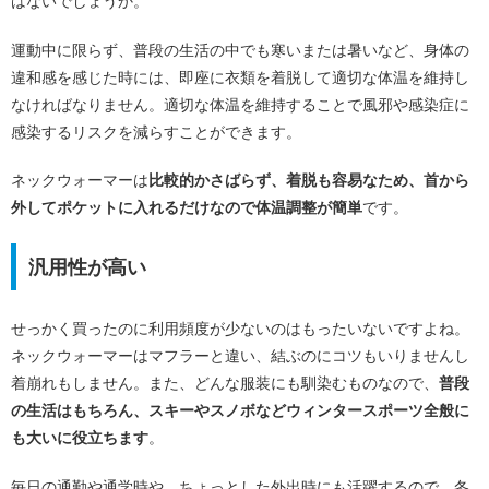
はないでしょうか。
運動中に限らず、普段の生活の中でも寒いまたは暑いなど、身体の
違和感を感じた時には、即座に衣類を着脱して適切な体温を維持し
なければなりません。適切な体温を維持することで風邪や感染症に
感染するリスクを減らすことができます。
ネックウォーマーは
比較的かさばらず、着脱も容易なため、首から
外してポケットに入れるだけなので体温調整が簡単
です。
汎用性が高い
せっかく買ったのに利用頻度が少ないのはもったいないですよね。
ネックウォーマーはマフラーと違い、結ぶのにコツもいりませんし
着崩れもしません。また、どんな服装にも馴染むものなので、
普段
の生活はもちろん、スキーやスノボなどウィンタースポーツ全般に
も大いに役立ちます
。
毎日の通勤や通学時や、ちょっとした外出時にも活躍するので、冬