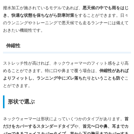
撥水加工が施されているモデルであれば、
悪天候の中でも雨をはじ
き、快適な状態を保ちながら防寒対策
をすることができます。日々
のランニングやトレーニングで悪天候でも走るランナーには備えて
おきたい機能性です。
伸縮性
ストレッチ性が高ければ、ネックウォーマーのフィット感をより高
めることができます。特に口や鼻まで覆う場合は、
伸縮性があれば
よりフィットし、ランニング中にズレ落ちたりということも防ぐ
こ
とができます。
形状で選ぶ
ネックウォーマーは形状によっていくつかのタイプがあります。
首
だけをカバーするスタンダードタイプ
や、
首元〜口や鼻、耳までカ
バーできるフェイスカバータイプ
、
首から下の胸元までカバーする