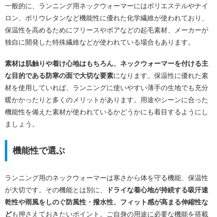
一般的に、ランニング用ネックウォーマーにはポリエステルやナイ
ロン、ポリウレタンなど機能性に優れた化学繊維が使われており、
保温性を高めるためにフリースやボアなどの起毛素材、メーカーが
独自に開発した特殊繊維などが使われている場合もあります。
素材は肌触りや着け心地はもちろん、ネックウォーマーを付ける主
な目的である防寒の面で大切な要素
になります。保温性に優れた素
材を使用していれば、ランニングに使いやすい薄手の生地でも充分
暖かかったりと多くのメリットがあります。用途やシーンに合った
機能性を備えた素材が使われているかどうかにも着目するようにし
ましょう。
機能性で選ぶ
ランニング用のネックウォーマーは寒さから体を守る機能、保温性
が大切です。その機能とは別に、
ドライな着心地が持続する吸汗速
乾性や雨風をしのぐ防風性・撥水性、フィット感が高まる伸縮性な
ど
も押さえておきたいポイント。ご自身の用途に必要な機能を搭載