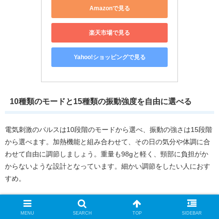
Amazonで見る
楽天市場で見る
Yahoo!ショッピングで見る
10種類のモードと15種類の振動強度を自由に選べる
電気刺激のパルスは10段階のモードから選べ、振動の強さは15段階
から選べます。加熱機能と組み合わせて、その日の気分や体調に合
わせて自由に調節しましょう。重量も98gと軽く、頸部に負担がか
からないような設計となっています。細かい調節をしたい人におす
すめ。
RELX｜リラクゼーション器 EMS 温熱
MENU
SEARCH
TOP
SIDEBAR