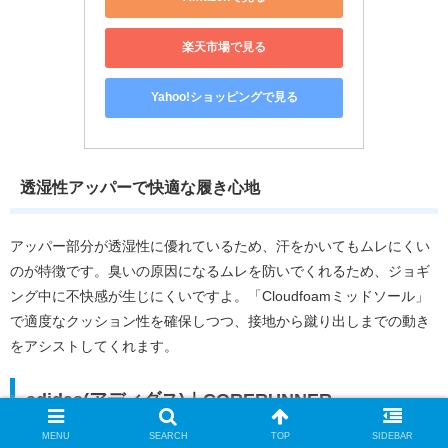
楽天市場で見る
Yahoo!ショッピングで見る
透湿性アッパーで快適な履き心地
アッパー部分が透湿性に優れているため、汗をかいてもムレにくい
のが特徴です。臭いの原因になるムレを防いでくれるため、ジョギ
ング中に不快感が生じにくいですよ。「Cloudfoamミッドソール」
で適度なクッション性を確保しつつ、接地から蹴り出しまでの動き
をアシストしてくれます。
adidas(アディダス)｜CORERUNNER
MENU
SEARCH
TOP
SIDEBAR