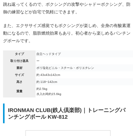
跳ね返ってくるので、ボクシングの攻撃やシャドーボクシング、防
御の練習などが自宅で気軽にできます。
また、エクササイズ感覚でもボクシングが楽しめ、全身の有酸素運
動になるので、脂肪燃焼効果もあり。初心者から楽しめるパンチン
グボールです。
タイプ
自立ヘッドタイプ
取り付け器具
ー
素材
ポリ塩化ビニル・スチール・ポリエチレン
サイズ
約 43x43x142cm
高さ
約 118~142cm
約2.5kg
重量
水入れ時約15.6kg
IRONMAN CLUB(鉄人倶楽部)｜トレーニングパ
ンチングボール KW-812