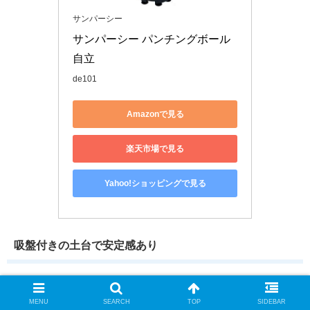
サンパーシー
サンパーシー パンチングボール 
自立
de101
Amazonで見る
楽天市場で見る
Yahoo!ショッピングで見る
吸盤付きの土台で安定感あり
土台には吸盤がついており、自宅のフローリングにしっかり密着、
水や砂も入れて重りを追加することで安定感が増します。ボールは
MENU
SEARCH
TOP
SIDEBAR