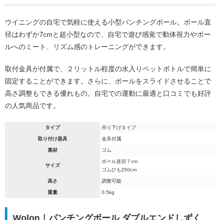
ウイニングの自宅で気軽に使える小型パンチングボール。ボール直
径はわずか7cmと超小型なので、自宅で遊び感覚で動体視力やボー
ルへのミート、リズム感のトレーニングができます。
取付金具が付属で、２リットル程度の水入りペットボトルで簡単に
固定することができます。さらに、ボールをスライドさせることで
高さ調整もできる優れもの。自宅での運動に最適と口コミでも好評
の人気商品です。
タイプ
吊り下げタイプ
取り付け器具
金具付属
素材
ゴム
ボール直径７cm
サイズ
ゴムひも250cm
高さ
調整可能
重量
0.5kg
Wolon｜パンチングボール ダブルエンドしずく