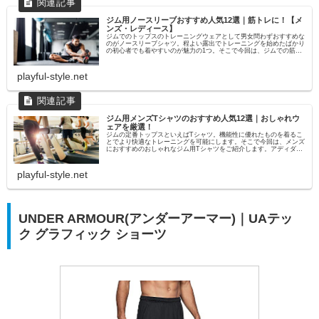
ジム用ノースリーブおすすめ人気12選｜筋トレに！【メ
ンズ・レディース】
ジムでのトップスのトレーニングウェアとして男女問わずおすすめな
のがノースリーブシャツ。程よい露出でトレーニングを始めたばかり
の初心者でも着やすいのが魅力の1つ。そこで今回は、ジムでの筋ト
レやフィットネスにおすすめのノースリーブをメンズ、レデ...
playful-style.net
ジム用メンズTシャツのおすすめ人気12選｜おしゃれウ
ェアを厳選！
ジムの定番トップスといえばTシャツ。機能性に優れたものを着るこ
とでより快適なトレーニングを可能にします。そこで今回は、メンズ
におすすめのおしゃれなジム用Tシャツをご紹介します。アディダス
やナイキ、アンダーアーマーといった人気ブランドからコス...
playful-style.net
UNDER ARMOUR(アンダーアーマー)｜UAテッ
ク グラフィック ショーツ