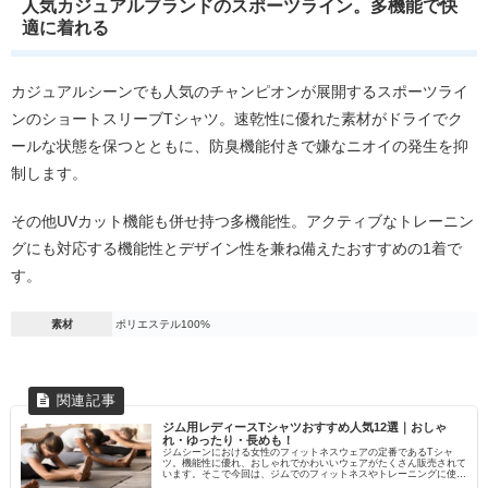
人気カジュアルブランドのスポーツライン。多機能で快
適に着れる
カジュアルシーンでも人気のチャンピオンが展開するスポーツライ
ンのショートスリーブTシャツ。速乾性に優れた素材がドライでク
ールな状態を保つとともに、防臭機能付きで嫌なニオイの発生を抑
制します。
その他UVカット機能も併せ持つ多機能性。アクティブなトレーニン
グにも対応する機能性とデザイン性を兼ね備えたおすすめの1着で
す。
素材
ポリエステル100%
ジム用レディースTシャツおすすめ人気12選｜おしゃ
れ・ゆったり・長めも！
ジムシーンにおける女性のフィットネスウェアの定番であるTシャ
ツ。機能性に優れ、おしゃれでかわいいウェアがたくさん販売されて
います。そこで今回は、ジムでのフィットネスやトレーニングに使え
るおすすめのレディースTシャツをご紹介します。「速乾、ゆ...