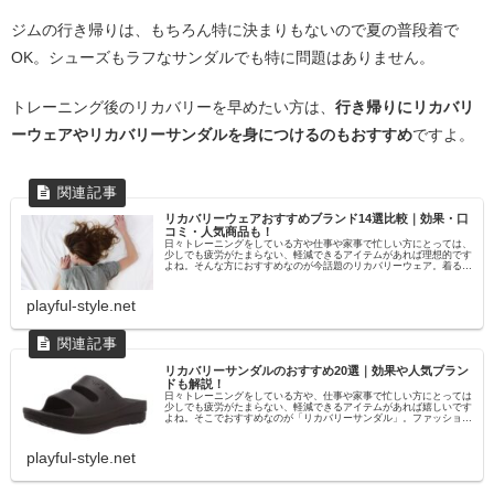
ジムの行き帰りは、もちろん特に決まりもないので夏の普段着で
OK。シューズもラフなサンダルでも特に問題はありません。
トレーニング後のリカバリーを早めたい方は、
行き帰りにリカバリ
ーウェアやリカバリーサンダルを身につけるのもおすすめ
ですよ。
リカバリーウェアおすすめブランド14選比較｜効果・口
コミ・人気商品も！
日々トレーニングをしている方や仕事や家事で忙しい方にとっては、
少しでも疲労がたまらない、軽減できるアイテムがあれば理想的です
よね。そんな方におすすめなのが今話題のリカバリーウェア。着るこ
とで質の高い休養をサポートしてくれる人気アイテムです。...
playful-style.net
リカバリーサンダルのおすすめ20選｜効果や人気ブラン
ドも解説！
日々トレーニングをしている方や、仕事や家事で忙しい方にとっては
少しでも疲労がたまらない、軽減できるアイテムがあれば嬉しいです
よね。そこでおすすめなのが「リカバリーサンダル」。ファッション
アイテムとしても定着しつつありますが、今回はそんなリカ...
playful-style.net