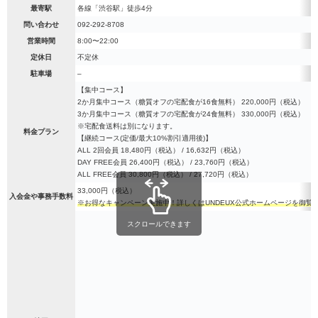
最寄駅
各線「渋谷駅」徒歩4分
問い合わせ
092-292-8708
営業時間
8:00〜22:00
定休日
不定休
駐車場
–
【集中コース】
2か月集中コース（糖質オフの宅配食が16食無料） 220,000円（税込）
3か月集中コース（糖質オフの宅配食が24食無料） 330,000円（税込）
※宅配食送料は別になります。
料金プラン
【継続コース(定価/最大10%割引適用後)】
ALL 2回会員 18,480円（税込） / 16,632円（税込）
DAY FREE会員 26,400円（税込） / 23,760円（税込）
ALL FREE会員 30,800円（税込） / 27,720円（税込）
33,000円（税込）
入会金や事務手数料
※お得なキャンペーン実施中！詳しくはUNDEUX公式ホームページを御覧
スクロールできます