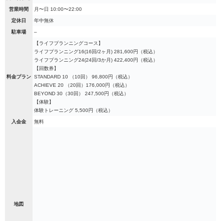
営業時間
月〜日 10:00〜22:00
定休日
年中無休
駐車場
–
【ライフプランニングコース】
ライフプランニング16(16回/2ヶ月) 281,600円（税込）
ライフプランニング24(24回/3か月) 422,400円（税込）
【回数券】
料金プラン
STANDARD 10 （10回） 96,800円（税込）
ACHIEVE 20 （20回）176,000円（税込）
BEYOND 30（30回） 247,500円（税込）
【体験】
体験トレーニング 5,500円（税込）
入会金
無料
地図