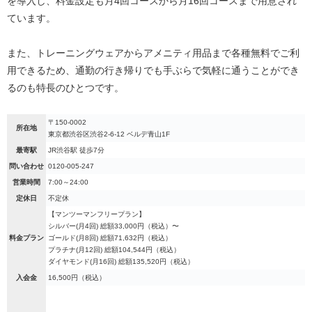
を導入し、料金設定も月4回コースから月16回コースまで用意され
ています。
また、トレーニングウェアからアメニティ用品まで各種無料でご利
用できるため、通勤の行き帰りでも手ぶらで気軽に通うことができ
るのも特長のひとつです。
〒150-0002
所在地
東京都渋谷区渋谷2-6-12 ベルデ青山1F
最寄駅
JR渋谷駅 徒歩7分
問い合わせ
0120-005-247
営業時間
7:00～24:00
定休日
不定休
【マンツーマンフリープラン】
シルバー(月4回) 総額33,000円（税込）〜
料金プラン
ゴールド(月8回) 総額71,632円（税込）
プラチナ(月12回) 総額104,544円（税込）
ダイヤモンド(月16回) 総額135,520円（税込）
入会金
16,500円（税込）