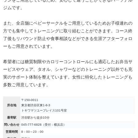
ランをご用意しているため、安心して通うことができるパーソナル
ジムです。
また、全店舗にベビーサークルをご用意しているためお子様連れの
方でも集中してトレーニングに取り組むことができます。コース終
了後もリバウンド防止や食事相談などができる生涯アフターフォロ
ーもご用意されています。
希望者には糖質制限やカロリーコントロールにも適応したお弁当サ
ービスやウェア、タオル、シャワーなどのトレーニング以外でも充
実のサポート体制を整えています。女性に特化したトレーニングも
多数ご用意しています。
〒150-0011
所在地
東京都渋谷区東1-8-3
トキワマツユープレイス101号室
最寄駅
渋谷駅から徒歩10分
問い合わせ
045-777-6828（受付：横浜店）
営業時間
8：00～23：00