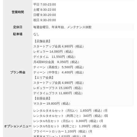
平日 7:00-23:00
土曜 9:30-22:00
営業時間
日曜 9:30-20:00
祝日 9:30-20:00
定休日
毎週金曜日、年末年始、メンテナンス休館
駐車場
なし
【店舗会員】
スタートアップ会員 4,980円（税込）
レギュラー 14,080円（税込）
デイタイム 11,550円（税込）
月4回90分会員 9,350円（税込）
ティーン（高校生） 5,500円（税込）
プラン料金
ティーン（中学生） 4,400円（税込）
【エリア会員】
スタートアップ会員 4,980円（税込）
レギュラープラス 15,180円（税込）
デイタイムプラス 11,880円（税込）
【全国会員】
マスター 19,800円（税込）
レンタルタオルセット（月払い） 1,650円（税込）/月
レンタルタオルセット（利用ごと） 340円（税込）/回
レンタル5点セット（月払い） 3,300円（税込）/月
オプションメニュー
レンタル5点セット（利用ごと） 1,200円（税込）/回
プライベートロッカー 1,100円（税込）/月
水素水オプション 1,620円（税込）/月