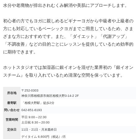
水分や老廃物が排出されむくみ解消や美肌にアプローチします。
初心者の方でもヨガに親しめるビギナーヨガから中級者や上級者の
方にも対応しているベーシックヨガまでご用意しているため、さま
ざまな方におすすめです。また、「ダイエット」「代謝アップ」
「不調改善」などの目的ごとにレッスンを提供しているため効率的
に期待できます。
ホットスタジオでは加湿器に銀イオンを混ぜた業界初の『銀イオン
スチーム』を取り入れているため清潔な空間を保っています。
〒252-0303
所在地
神奈川県相模原市南区相模大野3-14-2 2F
最寄駅
「相模大野駅」徒歩2分
問い合わせ
042-851-6193
平日 9:00～22:30
営業時間
土日祝 8:30～20:00
定休日
11日・21日・月末最終日
デイタイム 6,600円（税込）/月