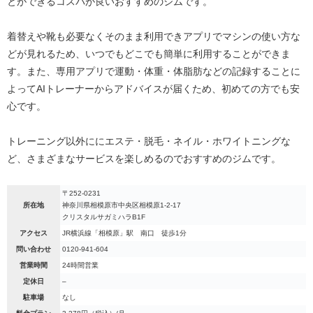
とができるコスパが良いおすすめのジムです。
着替えや靴も必要なくそのまま利用できアプリでマシンの使い方な
どが見れるため、いつでもどこでも簡単に利用することができま
す。また、専用アプリで運動・体重・体脂肪などの記録することに
よってAIトレーナーからアドバイスが届くため、初めての方でも安
心です。
トレーニング以外ににエステ・脱毛・ネイル・ホワイトニングな
ど、さまざまなサービスを楽しめるのでおすすめのジムです。
〒252-0231
所在地
神奈川県相模原市中央区相模原1-2-17
クリスタルサガミハラB1F
アクセス
JR横浜線「相模原」駅 南口 徒歩1分
問い合わせ
0120-941-604
営業時間
24時間営業
定休日
–
駐車場
なし