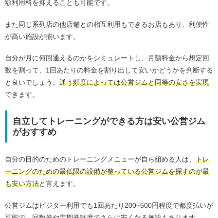
額利用料を抑えることも可能です。
また同じ系列店の他店舗との相互利用もできるお店もあり、利便性
が高い施設が揃います。
自分が月に何回通えるのかをシミュレートし、月額料金から想定回
数を割って、1回あたりの料金を割り出して安いかどうかを判断する
と良いでしょう。
通う頻度によっては公営ジムと同等の安さを実現
できます。
自立してトレーニングができる方は安い公営ジム
がおすすめ
自分の目的のためのトレーニングメニューが自ら組める人は、
トレ
ーニングのための最低限の設備が整っている公営ジムを探すのが最
も安い方法
と言えます。
公営ジムはビジター利用でも1回あたり200~500円程度で都度払いが
可能で、回数券や定期券制度でさらに安くなる施設もあります。