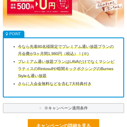
今なら先着80名様限定でプレミアム通い放題プランの
月会費が3ヶ月間1,980円（税込）！(※)
プレミアム通い放題プランはLAVAだけでなくマシンピ
ラティスのRintosullや暗闇キックボクシングのBurnes
Styleも通い放題
さらに入会金無料などを含む7大特典付き
※キャンペーン適用条件
キャンペーンの詳細を見る