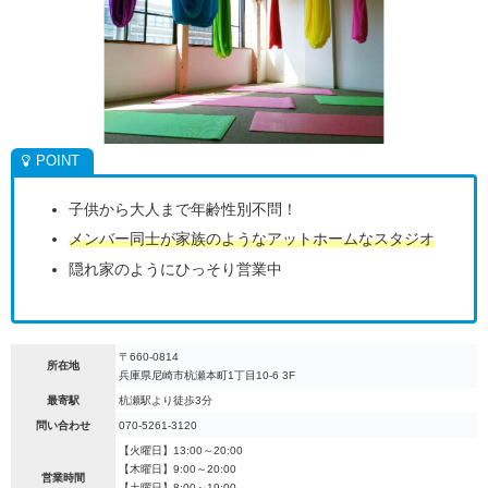
子供から大人まで年齢性別不問！
メンバー同士が家族のようなアットホームなスタジオ
隠れ家のようにひっそり営業中
〒660-0814
所在地
兵庫県尼崎市杭瀬本町1丁目10-6 3F
最寄駅
杭瀬駅より徒歩3分
問い合わせ
070-5261-3120
【火曜日】13:00～20:00
【木曜日】9:00～20:00
営業時間
【土曜日】8:00～19:00