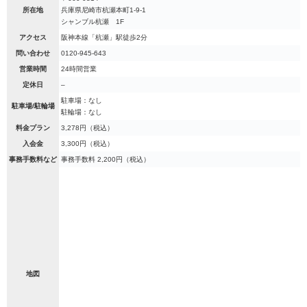
所在地
兵庫県尼崎市杭瀬本町1-9-1
シャンブル杭瀬 1F
アクセス
阪神本線「杭瀬」駅徒歩2分
問い合わせ
0120-945-643
営業時間
24時間営業
定休日
–
駐車場：なし
駐車場/駐輪場
駐輪場：なし
料金プラン
3,278円（税込）
入会金
3,300円（税込）
事務手数料など
事務手数料 2,200円（税込）
地図