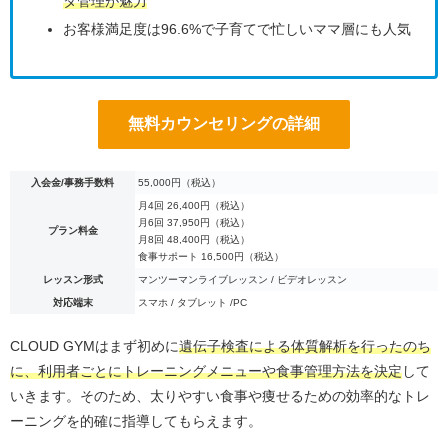
タ管理が魅力
お客様満足度は96.6%で子育てで忙しいママ層にも人気
無料カウンセリングの詳細
入会金/事務手数料
55,000円（税込）
月4回 26,400円（税込）
月6回 37,950円（税込）
プラン料金
月8回 48,400円（税込）
食事サポート 16,500円（税込）
レッスン形式
マンツーマンライブレッスン / ビデオレッスン
対応端末
スマホ / タブレット /PC
CLOUD GYMはまず初めに
遺伝子検査による体質解析を行ったのち
に、利用者ごとにトレーニングメニューや食事管理方法を決定
して
いきます。そのため、太りやすい食事や痩せるための効率的なトレ
ーニングを的確に指導してもらえます。