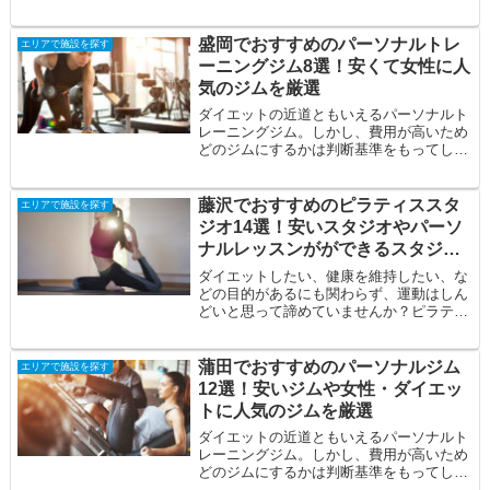
かりと見極める必要があります。そこで今
回は、静...
盛岡でおすすめのパーソナルトレ
エリアで施設を探す
ーニングジム8選！安くて女性に人
気のジムを厳選
ダイエットの近道ともいえるパーソナルト
レーニングジム。しかし、費用が高いため
どのジムにするかは判断基準をもってしっ
かりと見極める必要があります。そこで今
回は、盛...
藤沢でおすすめのピラティススタ
エリアで施設を探す
ジオ14選！安いスタジオやパーソ
ナルレッスンがができるスタジオ
を厳選
ダイエットしたい、健康を維持したい、な
どの目的があるにも関わらず、運動はしん
どいと思って諦めていませんか？ピラティ
スならハードな動きが少ないため、今まで
ジム通い...
蒲田でおすすめのパーソナルジム
エリアで施設を探す
12選！安いジムや女性・ダイエッ
トに人気のジムを厳選
ダイエットの近道ともいえるパーソナルト
レーニングジム。しかし、費用が高いため
どのジムにするかは判断基準をもってしっ
かりと見極める必要があります。そこで今