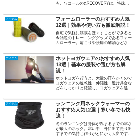
も、ワコールの&RECOVERYは、特殊繊
維を採用し、普段着やナイトウェアなど、
ライン...
フォームローラーのおすすめ人気
アイテム
12選｜効果や使い方も徹底解説！
自宅で気軽に筋膜をほぐすことができると
今話題のトレーニンググッズであるフォー
ムローラー。肩こりや腰痛の解消などさま
ざまな効果が期待できる優れもので、トッ
プアスリ...
ホットヨガウェアのおすすめ人気
アイテム
13選｜基本の服装や選び方も解
説！
ホットヨガを行うと、大量の汗をかくので
ヨガウェアの速乾性・伸縮性・透け具合な
どをしっかりと確認し、ヨガウェアを選ぶ
ことが大切です。コットン製よりも、ナイ
ロン・ポ...
ランニング用ネックウォーマーの
アイテム
おすすめ人気12選｜寒い冬でも快
適！
冬のランニングは身体が温まるまでの寒さ
が最大のネック。寒い中、外に出て走り出
すまでの気持ち作りがとにかく大変ですよ