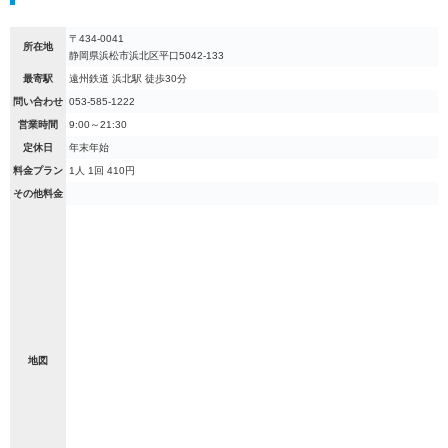
〒434-0041
所在地
静岡県浜松市浜北区平口5042-133
最寄駅
遠州鉄道 浜北駅 徒歩30分
問い合わせ
053-585-1222
営業時間
9:00～21:30
定休日
年末年始
料金プラン
1人 1回 410円
その他料金
地図