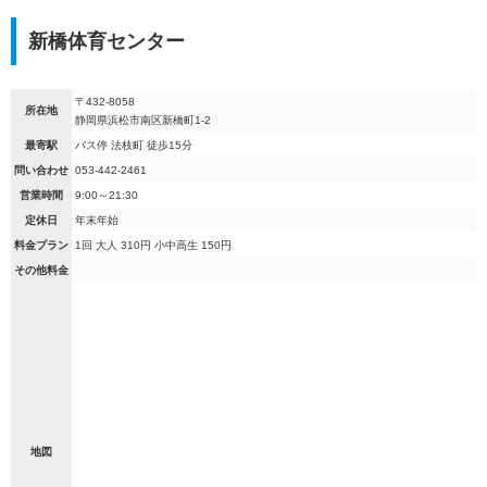
新橋体育センター
〒432-8058
所在地
静岡県浜松市南区新橋町1-2
最寄駅
バス停 法枝町 徒歩15分
問い合わせ
053-442-2461
営業時間
9:00～21:30
定休日
年末年始
料金プラン
1回 大人 310円 小中高生 150円
その他料金
地図