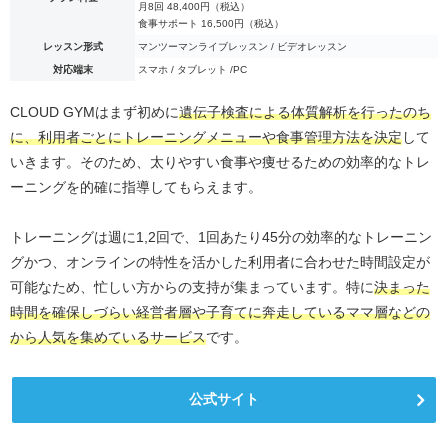
月8回 48,400円（税込）
食事サポート 16,500円（税込）
レッスン形式
マンツーマンライブレッスン / ビデオレッスン
対応端末
スマホ / タブレット /PC
CLOUD GYMはまず初めに
遺伝子検査による体質解析を行ったのち
に、利用者ごとにトレーニングメニューや食事管理方法を決定
して
いきます。そのため、太りやすい食事や痩せるための効率的なトレ
ーニングを的確に指導してもらえます。
トレーニングは週に1,2回で、1回あたり45分の効率的なトレーニン
グかつ、オンラインの特性を活かした利用者に合わせた時間設定が
可能なため、忙しい方からの支持が集まっています。特に
決まった
時間を確保しづらい経営者層や子育てに奔走しているママ層などの
から人気を集めているサービス
です。
公式サイト