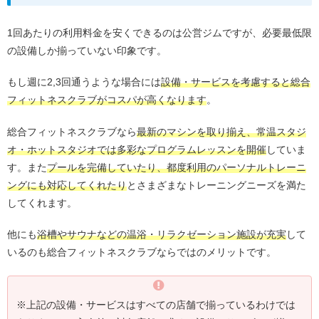
1回あたりの利用料金を安くできるのは公営ジムですが、必要最低限
の設備しか揃っていない印象です。
もし週に2,3回通うような場合には
設備・サービスを考慮すると総合
フィットネスクラブがコスパが高くなります
。
総合フィットネスクラブなら
最新のマシンを取り揃え、常温スタジ
オ・ホットスタジオでは多彩なプログラムレッスンを開催
していま
す。また
プールを完備していたり、都度利用のパーソナルトレーニ
ングにも対応してくれたり
とさまざまなトレーニングニーズを満た
してくれます。
他にも
浴槽やサウナなどの温浴・リラクゼーション施設が充実
して
いるのも総合フィットネスクラブならではのメリットです。
※上記の設備・サービスはすべての店舗で揃っているわけでは