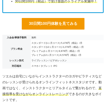
30日間100円（税込）で受け放題のトライアル実施中！
30日間100円体験を見てみる
入会金/事務手数料
無料
スタンダード(1ヶ月コース) 5,478円（税込）/月
スタンダード(12ヶ月コース) 3,278円（税込）/月
プラン料金
プレミアム(1ヶ月コース) 9,878円（税込）/月
プレミアム(12ヶ月コース) 6,578円（税込）/月
レッスン形式
ライブレッスン / ビデオレッスン
対応端末
スマホ / タブレット /PC
ソエルは自宅にいながらインストラクターのヨガやピラティスなど
のレッスンが受けられるオンラインフィットネススタジオです。動
画ではなく、インストラクターとリアルタイムで繋がれるので、
直
接指導を受けながらオンライントレーニング
できるのが大きなポイ
ントです。