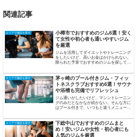
関連記事
小樽市でおすすめのジム6選！安く
エリアで施設を探す
て女性や初心者も通いやすいジム
を厳選
ジムを活用してダイエットやトレーニング
をしたいけど、高いお金はかけられない。
限られた予算でおすすめのジムを探してい
る。自分に合うジムを見つけたい。そんな
方の悩み...
茅ヶ崎のプール付きジム・フィッ
エリアで施設を探す
トネスクラブおすすめ6選！サウナ
や浴槽も完備でリフレッシュ
ジム通いがしたいけど、マシントレーニン
グのみだとなかなか続かない。そんな方に
はプール付きで、いつもと違うメニューを
取り入れてみてはいかがでしょうか？プー
ル付きジ...
下総中山でおすすめのジムまと
エリアで施設を探す
め！安いジムや女性・初心者にも
人気のジムを厳選