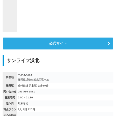
公式サイト
サンライフ浜北
〒434-0024
所在地
静岡県浜松市浜北区竜南27
最寄駅
遠州鉄道 浜北駅 徒歩30分
問い合わせ
053-586-1881
営業時間
9:00～21:30
定休日
年末年始
料金プラン
1人 1回 220円
その他料金