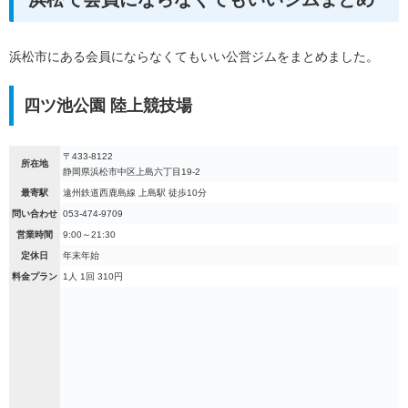
浜松市にある会員にならなくてもいい公営ジムをまとめました。
四ツ池公園 陸上競技場
〒433-8122
所在地
静岡県浜松市中区上島六丁目19-2
最寄駅
遠州鉄道西鹿島線 上島駅 徒歩10分
問い合わせ
053-474-9709
営業時間
9:00～21:30
定休日
年末年始
料金プラン
1人 1回 310円