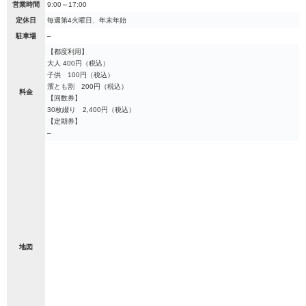
営業時間
9:00～17:00
定休日
毎週第4火曜日、年末年始
駐車場
–
【都度利用】
大人 400円（税込）
子供 100円（税込）
濱とも割 200円（税込）
料金
【回数券】
30枚綴り 2,400円（税込）
【定期券】
–
地図