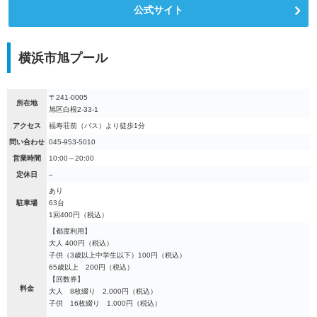
公式サイト
横浜市旭プール
〒241-0005
所在地
旭区白根2-33-1
アクセス
福寿荘前（バス）より徒歩1分
問い合わせ
045-953-5010
営業時間
10:00～20:00
定休日
–
あり
駐車場
63台
1回400円（税込）
【都度利用】
大人 400円（税込）
子供（3歳以上中学生以下）100円（税込）
65歳以上 200円（税込）
【回数券】
料金
大人 8枚綴り 2,000円（税込）
子供 16枚綴り 1,000円（税込）