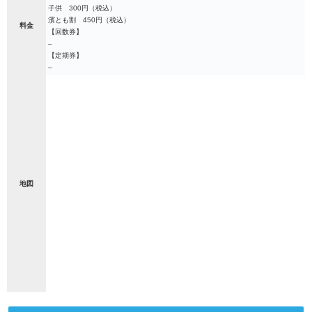
子供 300円（税込）
濱とも割 450円（税込）
料金
【回数券】
–
【定期券】
–
地図