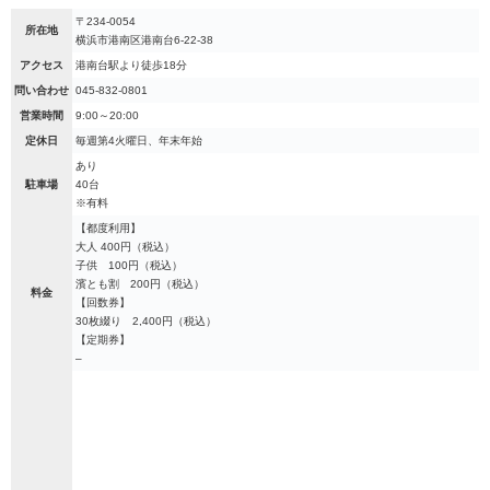
〒234-0054
所在地
横浜市港南区港南台6-22-38
アクセス
港南台駅より徒歩18分
問い合わせ
045-832-0801
営業時間
9:00～20:00
定休日
毎週第4火曜日、年末年始
あり
駐車場
40台
※有料
【都度利用】
大人 400円（税込）
子供 100円（税込）
濱とも割 200円（税込）
料金
【回数券】
30枚綴り 2,400円（税込）
【定期券】
–