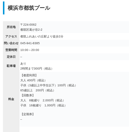
横浜市都筑プール
〒224-0062
所在地
都筑区葛が谷2-2
アクセス
都筑ふれあいの丘駅より徒歩2分
問い合わせ
045-941-8385
営業時間
10:00～20:00
定休日
–
あり
駐車場
2時間まで300円（税込）
【都度利用】
大人 400円（税込）
子供（3歳以上中学生以下）100円（税込）
65歳以上 200円（税込）
【回数券】
料金
大人 8枚綴り 2,000円（税込）
子供 16枚綴り 1,000円（税込）
【定期券】
–