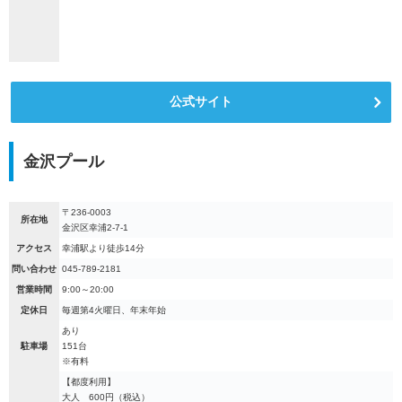
公式サイト
金沢プール
〒236-0003
所在地
金沢区幸浦2-7-1
アクセス
幸浦駅より徒歩14分
問い合わせ
045-789-2181
営業時間
9:00～20:00
定休日
毎週第4火曜日、年末年始
あり
駐車場
151台
※有料
【都度利用】
大人 600円（税込）