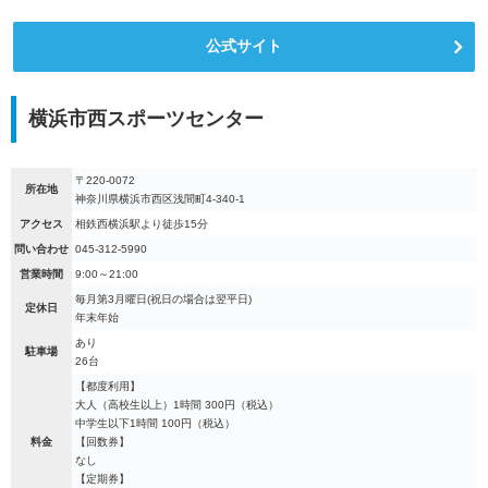
公式サイト
横浜市西スポーツセンター
〒220-0072
所在地
神奈川県横浜市西区浅間町4-340-1
アクセス
相鉄西横浜駅より徒歩15分
問い合わせ
045-312-5990
営業時間
9:00～21:00
毎月第3月曜日(祝日の場合は翌平日)
定休日
年末年始
あり
駐車場
26台
【都度利用】
大人（高校生以上）1時間 300円（税込）
中学生以下1時間 100円（税込）
料金
【回数券】
なし
【定期券】