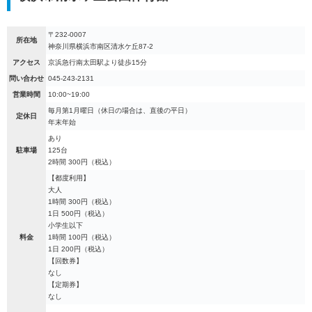
〒232-0007
所在地
神奈川県横浜市南区清水ケ丘87-2
アクセス
京浜急行南太田駅より徒歩15分
問い合わせ
045-243-2131
営業時間
10:00~19:00
毎月第1月曜日（休日の場合は、直後の平日）
定休日
年末年始
あり
駐車場
125台
2時間 300円（税込）
【都度利用】
大人
1時間 300円（税込）
1日 500円（税込）
小学生以下
料金
1時間 100円（税込）
1日 200円（税込）
【回数券】
なし
【定期券】
なし