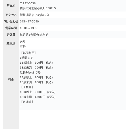
〒222-0036
所在地
横浜市港北区小机町3302ｰ5
アクセス
新横浜駅より徒歩19分
問い合わせ
045-477-5040
営業時間
10:00～19:30
定休日
毎月第3火曜/年末年始
あり
駐車場
有料
【都度利用】
1時間まで
13歳以上 500円（税込）
13歳未満 250円（税込）
延長30分まで毎
13歳以上 200円（税込）
料金
13歳未満 100円（税込）
【回数券】
13歳以上 9,000円（税込）
13歳未満 4,500円（税込）
【定期券】
–