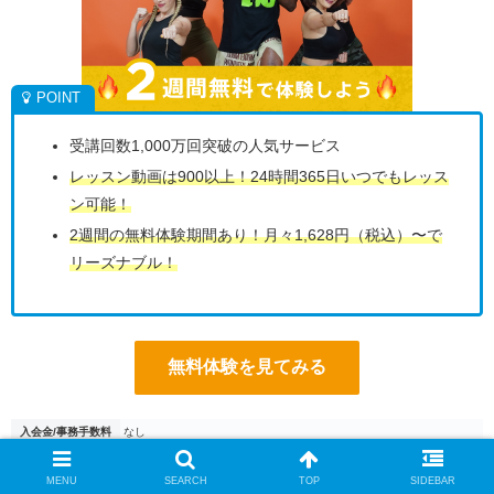
受講回数1,000万回突破の人気サービス
レッスン動画は900以上！24時間365日いつでもレッス
ン可能！
2週間の無料体験期間あり！月々1,628円（税込）〜で
リーズナブル！
無料体験を見てみる
入会金/事務手数料
なし
プラン料金
年額プラン 1,628円（税込）/月 月額プラン 2,178円（税込）/月
MENU
SEARCH
TOP
SIDEBAR
レッスン形式
グループビデオレッスン / ライブレッスン