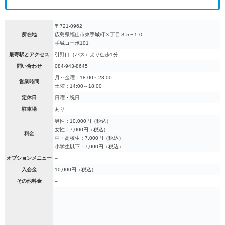
〒721-0962
所在地
広島県福山市東手城町３丁目３５−１０
手城コーポ101
最寄駅とアクセス
引野口（バス）より徒歩1分
問い合わせ
084-943-8645
月～金曜：18:00～23:00
営業時間
土曜：14:00～18:00
定休日
日曜・祝日
駐車場
あり
男性：10,000円（税込）
女性：7,000円（税込）
料金
中・高校生：7,000円（税込）
小学生以下：7,000円（税込）
オプションメニュー
–
入会金
10,000円（税込）
その他料金
–