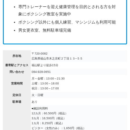
専門トレーナーを迎え健康管理を目的とされる方を対
象にボクシング教室を実施中
ボクシング以外にも個人練習、マシンジムも利用可能
男女更衣室、無料駐車場完備
〒720-0082
所在地
広島県福山市木之庄町２丁目１３−５５
最寄駅とアクセス
福山駅より徒歩15分
問い合わせ
084-928-0651
月～金曜：13:00～21:30
営業時間
土曜：13:00～18:00
祝日：13:00～17:00
定休日
火・日曜
駐車場
あり
■施設利用料
12カ月：60,500円（税込）
3カ月：16,500円（税込）
1カ月：8,250円（税込）
ビジター（女性のみ）：1,650円（税込）