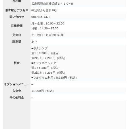
所在地
広島県福山市神辺町１４３０−８
最寄駅とアクセス
神辺駅より徒歩10分
問い合わせ
084-916-1378
月～金曜：16:00～22:00
営業時間
日曜：14:30～17:30
定休日
土・祝日・月末29日以降
駐車場
あり
■ボクシング
週1：6,380円（税込）
週2以上：7,205円（税込）
料金
■キックボクシング
週1：6,380円（税込）
週2以上：7,205円（税込）
■フルタイム利用：8,635円（税込）
オプションメニュー
–
入会金
11,000円（税込）
その他料金
–