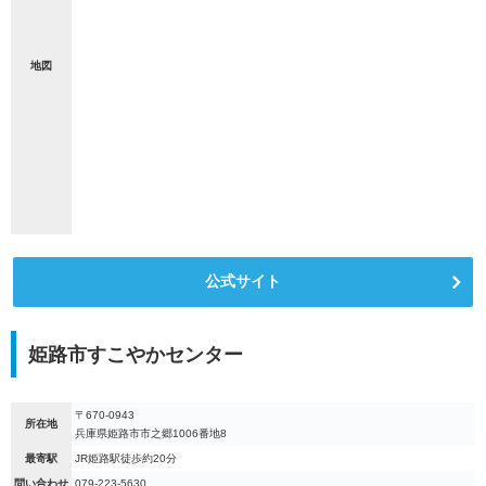
地図
公式サイト
姫路市すこやかセンター
〒670-0943
所在地
兵庫県姫路市市之郷1006番地8
最寄駅
JR姫路駅徒歩約20分
問い合わせ
079-223-5630