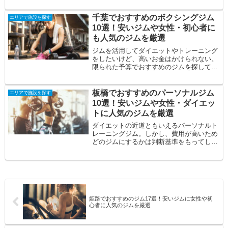
ジム通い...
千葉でおすすめのボクシングジム
エリアで施設を探す
10選！安いジムや女性・初心者に
も人気のジムを厳選
ジムを活用してダイエットやトレーニング
をしたいけど、高いお金はかけられない。
限られた予算でおすすめのジムを探してい
る。自分に合うジムを見つけたい。そんな
方の悩み...
板橋でおすすめのパーソナルジム
エリアで施設を探す
10選！安いジムや女性・ダイエッ
トに人気のジムを厳選
ダイエットの近道ともいえるパーソナルト
レーニングジム。しかし、費用が高いため
どのジムにするかは判断基準をもってしっ
かりと見極める必要があります。そこで今
回は、板...
姫路でおすすめのジム17選！安いジムに女性や初
心者に人気のジムを厳選