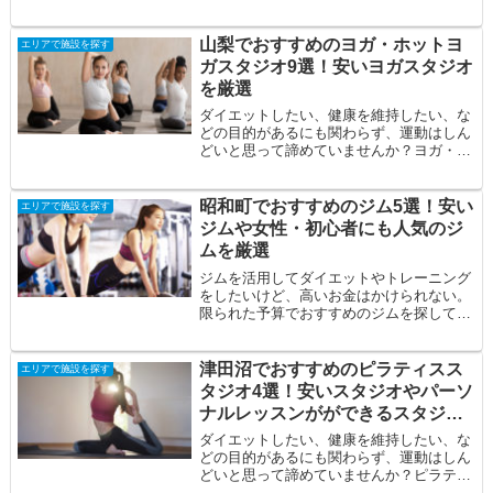
る。自分に合うジムを見つけたい。そんな
方の悩み...
山梨でおすすめのヨガ・ホットヨ
エリアで施設を探す
ガスタジオ9選！安いヨガスタジオ
を厳選
ダイエットしたい、健康を維持したい、な
どの目的があるにも関わらず、運動はしん
どいと思って諦めていませんか？ヨガ・ホ
ットヨガならハードな動きが少ないため、
今までジ...
昭和町でおすすめのジム5選！安い
エリアで施設を探す
ジムや女性・初心者にも人気のジ
ムを厳選
ジムを活用してダイエットやトレーニング
をしたいけど、高いお金はかけられない。
限られた予算でおすすめのジムを探してい
る。自分に合うジムを見つけたい。そんな
方の悩み...
津田沼でおすすめのピラティスス
エリアで施設を探す
タジオ4選！安いスタジオやパーソ
ナルレッスンがができるスタジオ
を厳選
ダイエットしたい、健康を維持したい、な
どの目的があるにも関わらず、運動はしん
どいと思って諦めていませんか？ピラティ
スならハードな動きが少ないため、今まで