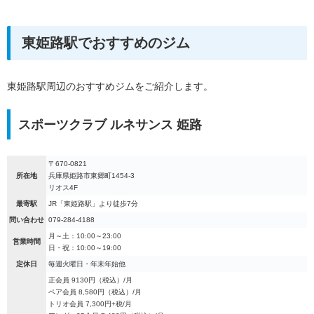
東姫路駅でおすすめのジム
東姫路駅周辺のおすすめジムをご紹介します。
スポーツクラブ ルネサンス 姫路
〒670-0821
所在地
兵庫県姫路市東郷町1454-3
リオス4F
最寄駅
JR「東姫路駅」より徒歩7分
問い合わせ
079-284-4188
月～土：10:00～23:00
営業時間
日・祝：10:00～19:00
定休日
毎週火曜日・年末年始他
正会員 9130円（税込）/月
ペア会員 8,580円（税込）/月
トリオ会員 7,300円+税/月