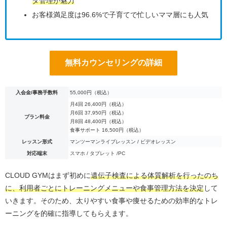
タ管理が魅力
お客様満足度は96.6%で子育てで忙しいママ層にも人気
無料カウンセリングの詳細
入会金/事務手数料
55,000円（税込）
月4回 26,400円（税込）
月6回 37,950円（税込）
プラン料金
月8回 48,400円（税込）
食事サポート 16,500円（税込）
レッスン形式
マンツーマンライブレッスン / ビデオレッスン
対応端末
スマホ / タブレット /PC
CLOUD GYMはまず初めに
遺伝子検査による体質解析を行ったのち
に、利用者ごとにトレーニングメニューや食事管理方法を決定
して
いきます。そのため、太りやすい食事や痩せるための効率的なトレ
ーニングを的確に指導してもらえます。