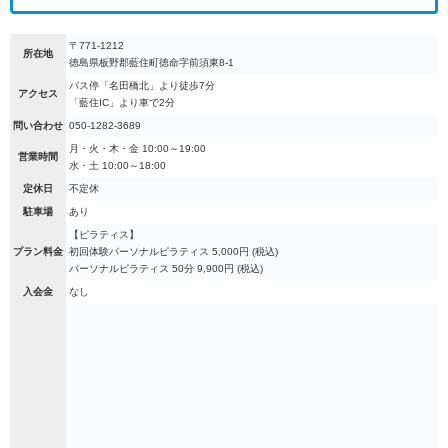
〒771-1212
所在地
徳島県板野郡藍住町徳命字前須東8-1
バス停「名田橋北」より徒歩7分
アクセス
「藍住IC」より車で2分
問い合わせ
050-1282-3689
月・火・木・金 10:00～19:00
営業時間
水・土 10:00～18:00
定休日
不定休
駐車場
あり
【ピラティス】
プラン料金
初回体験パーソナルピラティス 5,000円 (税込)
パーソナルピラティス 50分 9,900円 (税込)
入会金
なし