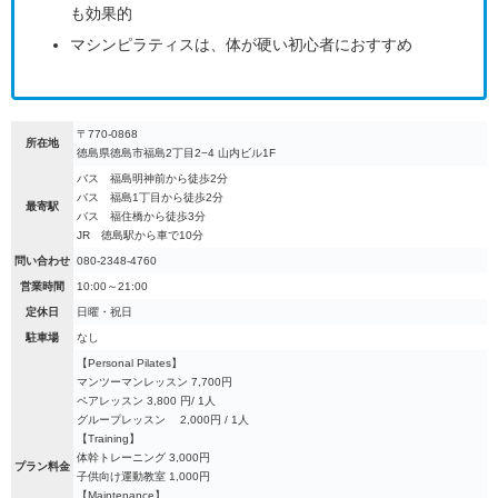
も効果的
マシンピラティスは、体が硬い初心者におすすめ
〒770-0868
所在地
徳島県徳島市福島2丁目2−4 山内ビル1F
バス 福島明神前から徒歩2分
バス 福島1丁目から徒歩2分
最寄駅
バス 福住橋から徒歩3分
JR 徳島駅から車で10分
問い合わせ
080-2348-4760
営業時間
10:00～21:00
定休日
日曜・祝日
駐車場
なし
【Personal Pilates】
マンツーマンレッスン 7,700円
ペアレッスン 3,800 円/ 1人
グループレッスン 2,000円 / 1人
【Training】
体幹トレーニング 3,000円
プラン料金
子供向け運動教室 1,000円
【Maintenance】