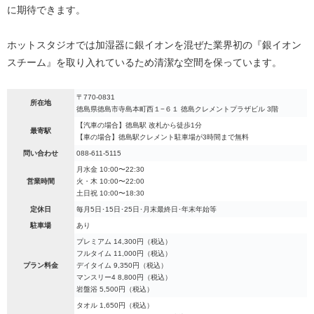
に期待できます。
ホットスタジオでは加湿器に銀イオンを混ぜた業界初の『銀イオン
スチーム』を取り入れているため清潔な空間を保っています。
〒770-0831
所在地
徳島県徳島市寺島本町西１−６１ 徳島クレメントプラザビル 3階
【汽車の場合】徳島駅 改札から徒歩1分
最寄駅
【車の場合】徳島駅クレメント駐車場が3時間まで無料
問い合わせ
088-611-5115
月水金 10:00〜22:30
営業時間
火・木 10:00〜22:00
土日祝 10:00〜18:30
定休日
毎月5日･15日･25日･月末最終日･年末年始等
駐車場
あり
プレミアム 14,300円（税込）
フルタイム 11,000円（税込）
プラン料金
デイタイム 9,350円（税込）
マンスリー4 8,800円（税込）
岩盤浴 5,500円（税込）
タオル 1,650円（税込）