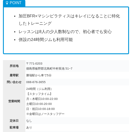
加圧BFR×マシンピラティスはキレイになることに特化
したトレーニング
レッスンは8人の少人数制なので、初心者でも安心
併設の24時間ジムも利用可能
〒771-0203
所在地
徳島県板野郡北島町中村長池 51−7
最寄駅
勝瑞駅から車で5分
問い合わせ
088-676-3655
24時間（ジム利用）
【スタッフタイム】
月～木曜日10:00-22:00
営業時間
土曜日10:00-20:00
日・祝日10:00-18:00
※金曜日はノースタッフデー
定休日
なし
駐車場
あり