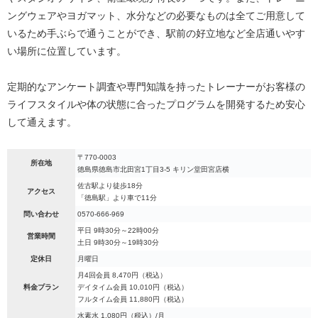
ングウェアやヨガマット、水分などの必要なものは全てご用意して
いるため手ぶらで通うことができ、駅前の好立地など全店通いやす
い場所に位置しています。
定期的なアンケート調査や専門知識を持ったトレーナーがお客様の
ライフスタイルや体の状態に合ったプログラムを開発するため安心
して通えます。
〒770-0003
所在地
徳島県徳島市北田宮1丁目3-5 キリン堂田宮店横
佐古駅より徒歩18分
アクセス
「徳島駅」より車で11分
問い合わせ
0570-666-969
平日 9時30分～22時00分
営業時間
土日 9時30分～19時30分
定休日
月曜日
月4回会員 8,470円（税込）
料金プラン
デイタイム会員 10,010円（税込）
フルタイム会員 11,880円（税込）
水素水 1,080円（税込）/月