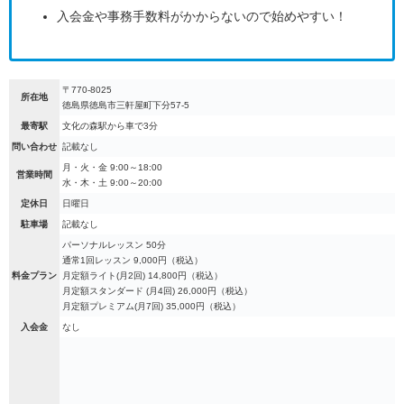
入会金や事務手数料がかからないので始めやすい！
〒770-8025
所在地
徳島県徳島市三軒屋町下分57-5
最寄駅
文化の森駅から車で3分
問い合わせ
記載なし
月・火・金 9:00～18:00
営業時間
水・木・土 9:00～20:00
定休日
日曜日
駐車場
記載なし
パーソナルレッスン 50分
通常1回レッスン 9,000円（税込）
料金プラン
月定額ライト(月2回) 14,800円（税込）
月定額スタンダード (月4回) 26,000円（税込）
月定額プレミアム(月7回) 35,000円（税込）
入会金
なし