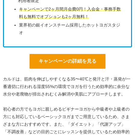
利用者限定
キャンペーンで2ヶ月間月会費0円！入会金・事務手数
料も無料でオプションも2ヶ月無料！
業界初の銀イオンスチーム採用したホットヨガスタジ
オ
キャンペーンの詳細を見る
カルドは、筋肉を伸ばしやすくなる35〜40℃と発汗と汗・蒸発が一
番適切に行われる湿度55%の環境でヨガを行うため効率的に余分な
水分や老廃物が排出されむくみ解消や美肌にアプローチします。
初心者の方でもヨガに親しめるビギナーヨガから中級者や上級者の
方にも対応しているベーシックヨガまでご用意しているため、さま
ざまな方におすすめです。また、「ダイエット」「代謝アップ」
「不調改善」などの目的ごとにレッスンを提供しているため効率的