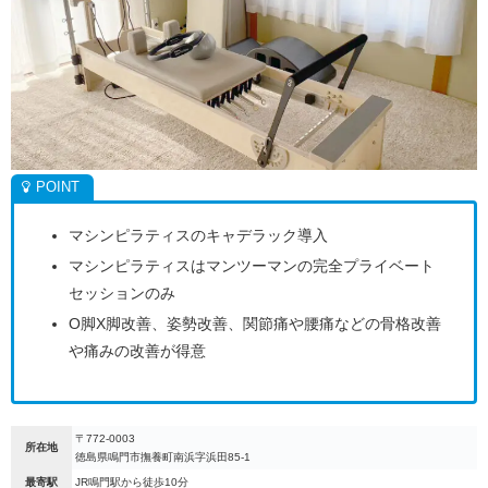
マシンピラティスのキャデラック導入
マシンピラティスはマンツーマンの完全プライベート
セッションのみ
O脚X脚改善、姿勢改善、関節痛や腰痛などの骨格改善
や痛みの改善が得意
〒772-0003
所在地
徳島県鳴門市撫養町南浜字浜田85-1
最寄駅
JR鳴門駅から徒歩10分