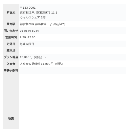
〒133-0061
所在地
東京都江戸川区篠崎町2-11-1
ウィルスクエア 2階
最寄駅
都営新宿線 篠崎駅南口より徒歩2分
問い合わせ
03-5879-8944
営業時間
9:30~22:00
定休日
毎週火曜日
駐車場
プラン料金
13,068円（税込）〜
入会金
入会金＆登録料 11,000円（税込）
事務手数料
地図