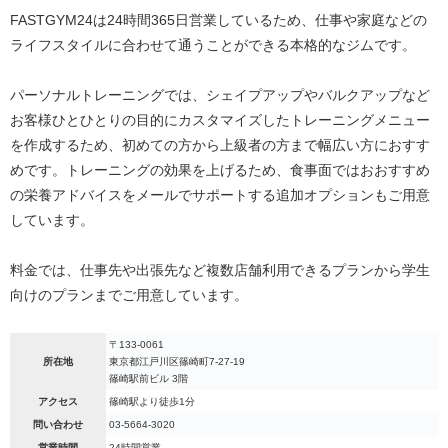
FASTGYM24は24時間365日営業しているため、仕事や家庭などの
ライフスタイルに合わせて通うことができる本格的なジムです。
パーソナルトレーニングでは、シェイプアップやバルクアップなど
お客様ひとひとりの目的にカスタマイズしたトレーニングメニュー
を作成するため、初めての方から上級者の方まで幅広い方におすす
めです。トレーニングの効果を上げるため、食事面ではおおすすめ
の栄養アドバイスをメールでサポートする追加オプションもご用意
しています。
料金では、仕事先や出張先など複数店舗利用できるプランから学生
向けのプランまでご用意しています。
〒133-0061
所在地
東京都江戸川区篠崎町7-27-19
篠崎駅前ビル 3階
アクセス
篠崎駅より徒歩1分
問い合わせ
03-5664-3020
営業時間
24時間営業