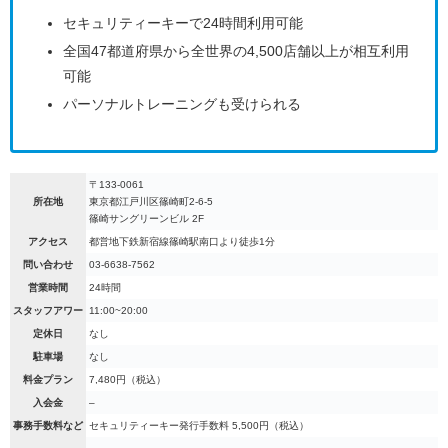
セキュリティーキーで24時間利用可能
全国47都道府県から全世界の4,500店舗以上が相互利用
可能
パーソナルトレーニングも受けられる
〒133-0061
所在地
東京都江戸川区篠崎町2-6-5
篠崎サングリーンビル 2F
アクセス
都営地下鉄新宿線篠崎駅南口より徒歩1分
問い合わせ
03-6638-7562
営業時間
24時間
スタッフアワー
11:00~20:00
定休日
なし
駐車場
なし
料金プラン
7,480円（税込）
入会金
–
事務手数料など
セキュリティーキー発行手数料 5,500円（税込）