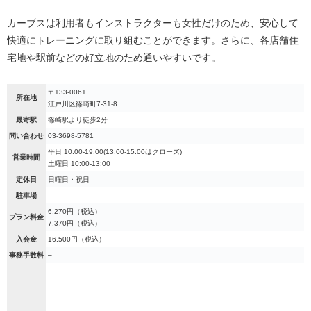
カーブスは利用者もインストラクターも女性だけのため、安心して
快適にトレーニングに取り組むことができます。さらに、各店舗住
宅地や駅前などの好立地のため通いやすいです。
〒133-0061
所在地
江戸川区篠崎町7-31-8
最寄駅
篠崎駅より徒歩2分
問い合わせ
03-3698-5781
平日 10:00-19:00(13:00-15:00はクローズ)
営業時間
土曜日 10:00-13:00
定休日
日曜日・祝日
駐車場
–
6,270円（税込）
プラン料金
7,370円（税込）
入会金
16,500円（税込）
事務手数料
–