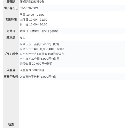
最寄駅
篠崎駅南口徒歩2分
問い合わせ
03-5879-8921
平日 10:00～23:00
営業時間
土曜日 10:00～21:00
日・祝 10:00～20:00
定休日
木曜日 ※木曜日は祝日も休館
駐車場
なし
レギュラー会員 8,400円+税/月
レギュラーU30会員 7,400円+税/月
プラン料金
レギュラー月4会員 6,400円+税/月
デイタイム会員 6,900円+税/月
世帯会員 20,000円+税/月
入会金
入会金 3,000円+税
事務手数料
入会事務手数料 3,000円+税
地図