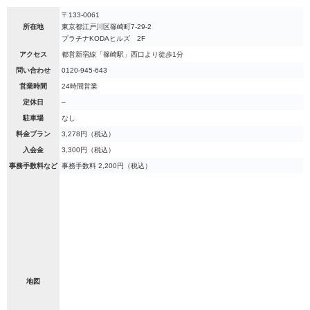
〒133-0061
所在地
東京都江戸川区篠崎町7-29-2
プラチナKODAヒルズ 2F
アクセス
都営新宿線「篠崎駅」西口より徒歩1分
問い合わせ
0120-945-643
営業時間
24時間営業
定休日
–
駐車場
なし
料金プラン
3,278円（税込）
入会金
3,300円（税込）
事務手数料など
事務手数料 2,200円（税込）
地図