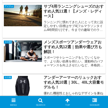
ょうか？...
サブ4用ランニングシューズのおす
アイテム
すめ人気11選！【メンズ・レディ
ース】
ランニングに慣れてきた人にとって次に設
定しやすい目標はサブ4(フルマラソンタイ
ム4時間切り)です。今までの趣味でのラン
ニングシューズよりも求める機能が変わっ
てい...
メンズスポーツアンダーウェアお
その他
すすめ人気12選｜効果や選び方も
解説！
スポーツやトレーニングをしていくなか
で、より高い効果を得たい、運動時のパフ
ォーマンスを向上させたいなど、本格的に
取り組みたいと思ったときには、スポーツ
用アンダー...
アンダーアーマーのリュックおす
その他
すめ人気10選｜30L、40L大容量モ
デルも！
優れた機能性とおしゃれなデザインを兼ね
備え、世界中で愛用されているスポーツブ
ランド、アンダーアーマー。なかでもアン
ダーアーマーのリュックは、トレーニン
MENU
SEARCH
TOP
SIDEBAR