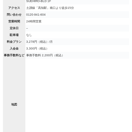
SUEHIRO-BLD 1F
アクセス
土讃線「高知駅」南口より徒歩15分
問い合わせ
0120-941-604
営業時間
24時間営業
定休日
–
駐車場
なし
料金プラン
3,278円（税込）/月
入会金
3,300円（税込）
事務手数料など
事務手数料 2,200円（税込）
地図