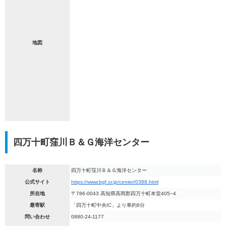
地図
四万十町窪川Ｂ＆Ｇ海洋センター
名称
四万十町窪川Ｂ＆Ｇ海洋センター
公式サイト
https://www.bgf.or.jp/center/0388.html
所在地
〒786-0043 高知県高岡郡四万十町本堂405−4
最寄駅
「四万十町中央IC」より車約8分
問い合わせ
0880-24-1177