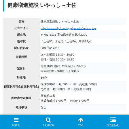
健康増進施設 いやっし～土佐
名称
健康増進施設 いやっし～土佐
公式サイト
http://www.city.tosa.lg.jp/iyasshi/index.php
所在地
〒781-1111 高知県土佐市北地2290
最寄駅
「土佐IC」または「土佐PA」車約13分
問い合わせ
088-852-7618
火～土曜日 12:30～20:30
営業時間
日曜・祝日 10:30～18:30
毎週月曜日(祝日の場合はその翌日)
定休日
年末年始(12月30日～1月3日)
駐車場
39台
構成市町村 一般 500円 中・高校生 300円
都度利用料金(1回利用料金)
その他 一般 600円 中・高校生 400円
回数券11枚
回数券や定期券
構成市町村 5,000円 その他 6,000円
補足事項
なし
MENU
SEARCH
TOP
SIDEBAR