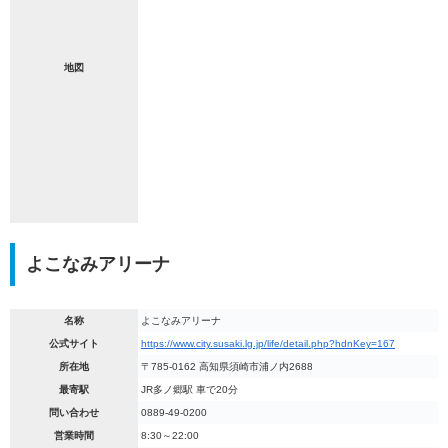
地図
よこなみアリーナ
名称
よこなみアリーナ
公式サイト
https://www.city.susaki.lg.jp/life/detail.php?hdnKey=167
所在地
〒785-0162 高知県須崎市浦ノ内2688
最寄駅
JR多ノ郷駅 車で20分
問い合わせ
0889-49-0200
営業時間
8:30～22:00