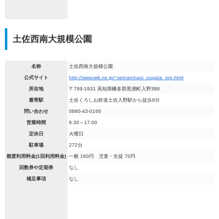
土佐西南大規模公園
名称
土佐西南大規模公園
公式サイト
http://www.iwk.ne.jp/~seinan/navi_ougata_top.html
所在地
〒789-1931 高知県幡多郡黒潮町入野388
最寄駅
土佐くろしお鉄道土佐入野駅から徒歩8分
問い合わせ
0880-43-0166
営業時間
8:30～17:00
定休日
火曜日
駐車場
272台
都度利用料金(1回利用料金)
一般 160円 児童・生徒 70円
回数券や定期券
なし
補足事項
なし