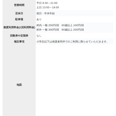
平日 8:30～21:00
営業時間
土日 13:00～19:00
定休日
祝日・年末年始
駐車場
あり
村内 一般 200円/回 60歳以上 100円/回
都度利用料金(1回利用料金)
村外 一般 300円/回 60歳以上 200円/回
回数券や定期券
なし
補足事項
小学生以下は保護者同伴でのご利用に限らせていただきます。
地図