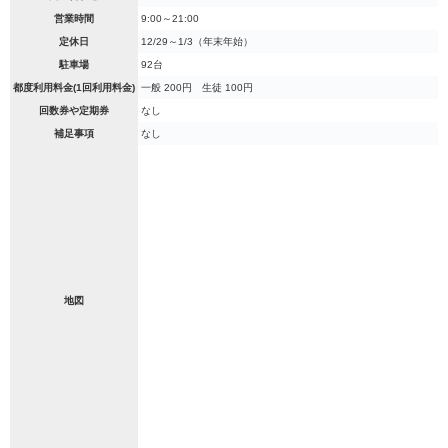
営業時間
9:00～21:00
定休日
12/29～1/3（年末年始）
駐車場
92台
都度利用料金(1回利用料金)
一般 200円 生徒 100円
回数券や定期券
なし
補足事項
なし
地図