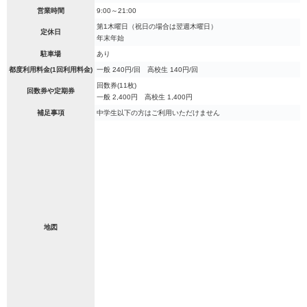
営業時間
9:00～21:00
第1木曜日（祝日の場合は翌週木曜日）
定休日
年末年始
駐車場
あり
都度利用料金(1回利用料金)
一般 240円/回 高校生 140円/回
回数券(11枚)
回数券や定期券
一般 2,400円 高校生 1,400円
補足事項
中学生以下の方はご利用いただけません
地図