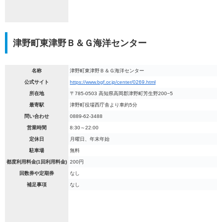
津野町東津野Ｂ＆Ｇ海洋センター
名称
津野町東津野Ｂ＆Ｇ海洋センター
公式サイト
https://www.bgf.or.jp/center/0269.html
所在地
〒785-0503 高知県高岡郡津野町芳生野200−5
最寄駅
津野町役場西庁舎より車約5分
問い合わせ
0889-62-3488
営業時間
8:30～22:00
定休日
月曜日、年末年始
駐車場
無料
都度利用料金(1回利用料金)
200円
回数券や定期券
なし
補足事項
なし