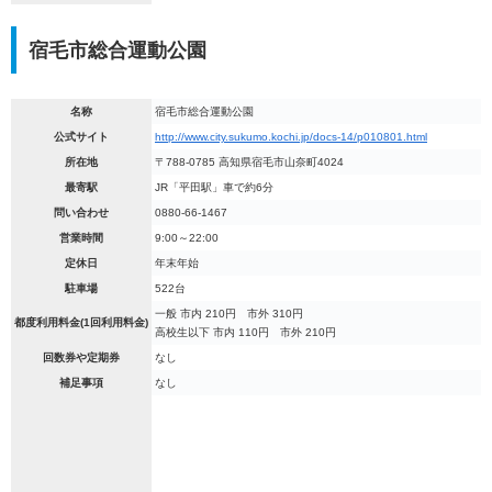
宿毛市総合運動公園
名称
宿毛市総合運動公園
公式サイト
http://www.city.sukumo.kochi.jp/docs-14/p010801.html
所在地
〒788-0785 高知県宿毛市山奈町4024
最寄駅
JR「平田駅」車で約6分
問い合わせ
0880-66-1467
営業時間
9:00～22:00
定休日
年末年始
駐車場
522台
一般 市内 210円 市外 310円
都度利用料金(1回利用料金)
高校生以下 市内 110円 市外 210円
回数券や定期券
なし
補足事項
なし