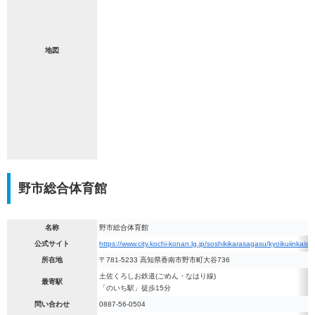
地図
野市総合体育館
名称
野市総合体育館
公式サイト
https://www.city.kochi-konan.lg.jp/soshikikarasagasu/kyoikuiinkai
所在地
〒781-5233 高知県香南市野市町大谷736
土佐くろしお鉄道(ごめん・なはり線)
最寄駅
「のいち駅」徒歩15分
問い合わせ
0887-56-0504