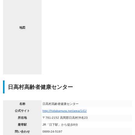
地図
日高村高齢者健康センター
名称
日高村高齢者健康センター
公式サイト
http://hidakamura.net/area/141/
所在地
〒781-2152 高岡郡日高村沖名23
最寄駅
JR「日下駅」から徒歩8分
問い合わせ
0889-24-5197