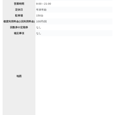
営業時間
9:00～21:00
定休日
年末年始
駐車場
150台
都度利用料金(1回利用料金)
100円/回
回数券や定期券
なし
補足事項
なし
地図