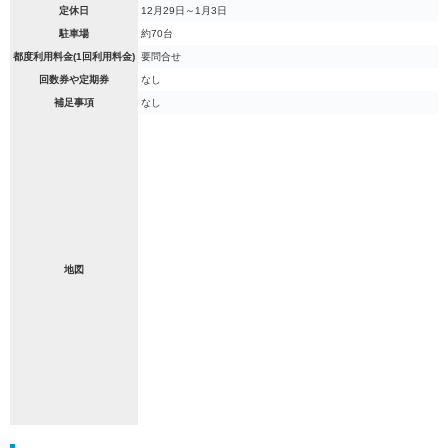
定休日
12月29日～1月3日
駐車場
約70台
都度利用料金(1回利用料金)
要問合せ
回数券や定期券
なし
補足事項
なし
地図