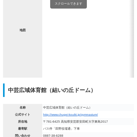
スクロールできます
地図
中芸広域体育館（結いの丘ドーム）
名称
中芸広域体育館（結いの丘ドーム）
公式サイト
http://www.chugei-kouiki.jp/gymnasium/
所在地
〒781-6425 高知県安芸郡安田町大字東島2017
最寄駅
バス停「田野役場通」下車
問い合わせ
0887-38-6288