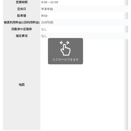
営業時間
9:00～22:00
定休日
年末年始
駐車場
80台
都度利用料金(1回利用料金)
210円/回
回数券や定期券
なし
補足事項
なし
スクロールできます
地図