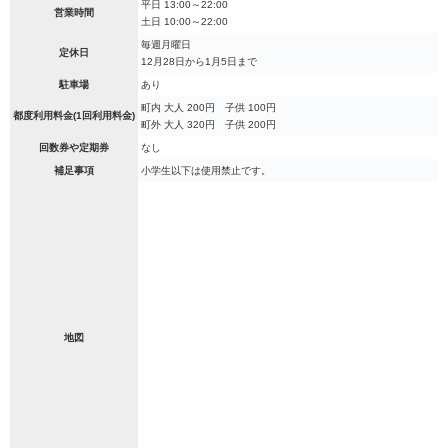
平日 13:00～22:00
営業時間
土日 10:00～22:00
毎週月曜日
定休日
12月28日から1月5日まで
駐車場
あり
町内 大人 200円 子供 100円
都度利用料金(1回利用料金)
町外 大人 320円 子供 200円
回数券や定期券
なし
補足事項
小学生以下は使用禁止です。
地図