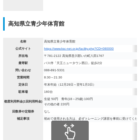
高知県立青少年体育館
名称
高知県立青少年体育館
公式サイト
https://www.ksc-net.or.jp/facility.php?CD=080000
所在地
〒781-2122 高知県吾川郡いの町八田1767
最寄駅
バス停「天王ニュータウン西口」徒歩2分
問い合わせ
088-891-5331
営業時間
8:30～21:30
定休日
年末年始（12月29日～翌年1月3日）
駐車場
160台
生徒 50円 青年(18～25歳) 100円
都度利用料金(1回利用料金)
その他の者 220円
回数券や定期券
なし
補足事項
初めて使用される方は、必ずトレーニング講習を事前に受けてくだ