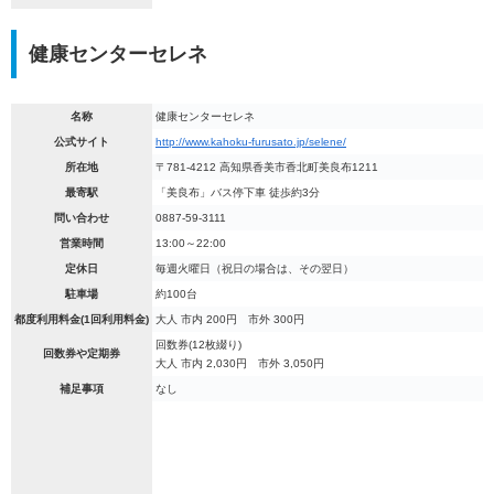
健康センターセレネ
名称
健康センターセレネ
公式サイト
http://www.kahoku-furusato.jp/selene/
所在地
〒781-4212 高知県香美市香北町美良布1211
最寄駅
「美良布」バス停下車 徒歩約3分
問い合わせ
0887-59-3111
営業時間
13:00～22:00
定休日
毎週火曜日（祝日の場合は、その翌日）
駐車場
約100台
都度利用料金(1回利用料金)
大人 市内 200円 市外 300円
回数券(12枚綴り)
回数券や定期券
大人 市内 2,030円 市外 3,050円
補足事項
なし