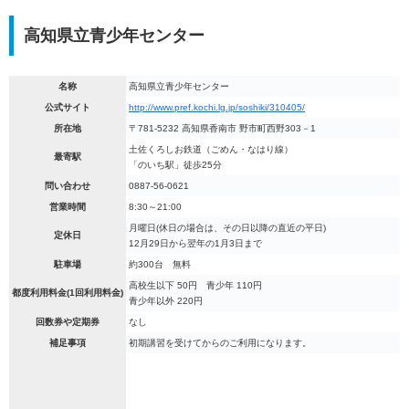
高知県立青少年センター
名称
高知県立青少年センター
公式サイト
http://www.pref.kochi.lg.jp/soshiki/310405/
所在地
〒781-5232 高知県香南市 野市町西野303－1
土佐くろしお鉄道（ごめん・なはり線）
最寄駅
「のいち駅」徒歩25分
問い合わせ
0887-56-0621
営業時間
8:30～21:00
月曜日(休日の場合は、その日以降の直近の平日)
定休日
12月29日から翌年の1月3日まで
駐車場
約300台 無料
高校生以下 50円 青少年 110円
都度利用料金(1回利用料金)
青少年以外 220円
回数券や定期券
なし
補足事項
初期講習を受けてからのご利用になります。