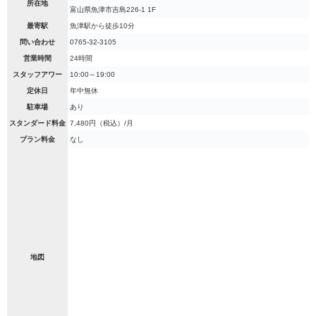
所在地
富山県魚津市吉島226-1 1F
最寄駅
魚津駅から徒歩10分
問い合わせ
0765-32-3105
営業時間
24時間
スタッフアワー
10:00～19:00
定休日
年中無休
駐車場
あり
スタンダード料金
7,480円（税込）/月
プラン料金
なし
地図