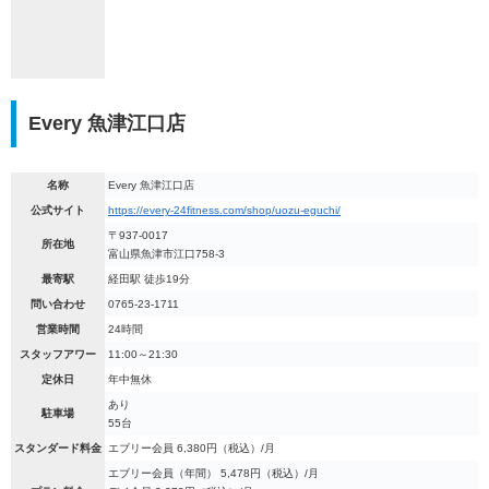
Every 魚津江口店
名称
Every 魚津江口店
公式サイト
https://every-24fitness.com/shop/uozu-eguchi/
〒937-0017
所在地
富山県魚津市江口758-3
最寄駅
経田駅 徒歩19分
問い合わせ
0765-23-1711
営業時間
24時間
スタッフアワー
11:00～21:30
定休日
年中無休
あり
駐車場
55台
スタンダード料金
エブリー会員 6,380円（税込）/月
エブリー会員（年間） 5,478円（税込）/月