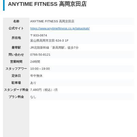
ANYTIME FITNESS 高岡京田店
名称
ANYTIME FITNESS 高岡京田店
公式サイト
https://www.anytimefitness.co.jp/takaokak/
〒933-0874
所在地
富山県高岡市京田 624-3 1F
最寄駅
JR北陸新幹線「新高岡駅」徒歩7分
問い合わせ
0766-50-8121
営業時間
24時間
スタッフアワー
10:00～19:00
定休日
年中無休
駐車場
あり
スタンダード料金
7,480円（税込）/月
プラン料金
なし