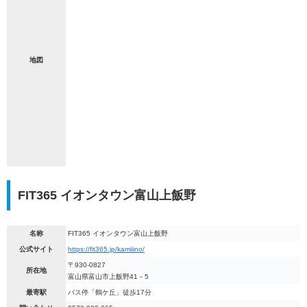
地図
FIT365 イオンタウン富山上飯野
名称
FIT365 イオンタウン富山上飯野
公式サイト
https://fit365.jp/kamiiino/
〒930-0827
所在地
富山県富山市上飯野41－5
最寄駅
バス停「鶴ケ丘」徒歩17分