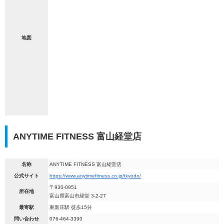
地図
ANYTIME FITNESS 富山経堂店
名称
ANYTIME FITNESS 富山経堂店
公式サイト
https://www.anytimefitness.co.jp/tkyodo/
〒930-0951
所在地
富山県富山市経堂 3-2-27
最寄駅
東新庄駅 徒歩15分
問い合わせ
076-464-3390