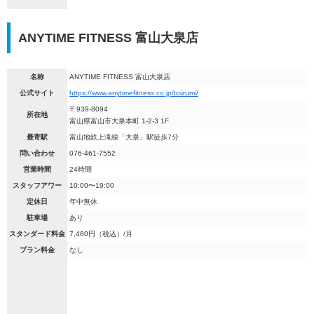
ANYTIME FITNESS 富山大泉店
名称
ANYTIME FITNESS 富山大泉店
公式サイト
https://www.anytimefitness.co.jp/toizumi/
〒939-8094
所在地
富山県富山市大泉本町 1-2-3 1F
最寄駅
富山地鉄上滝線「大泉」駅徒歩7分
問い合わせ
076-461-7552
営業時間
24時間
スタッフアワー
10:00〜19:00
定休日
年中無休
駐車場
あり
スタンダード料金
7,480円（税込）/月
プラン料金
なし