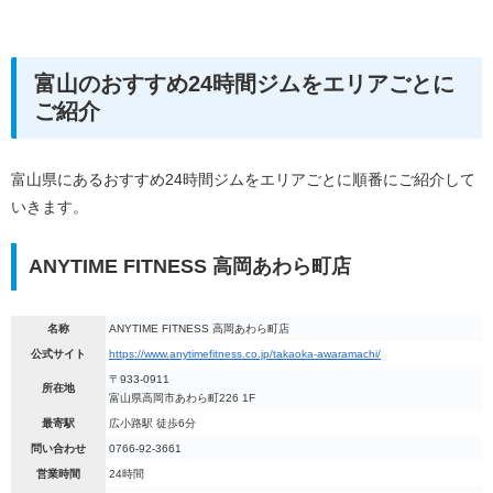
富山のおすすめ24時間ジムをエリアごとに
ご紹介
富山県にあるおすすめ24時間ジムをエリアごとに順番にご紹介して
いきます。
ANYTIME FITNESS 高岡あわら町店
名称
ANYTIME FITNESS 高岡あわら町店
公式サイト
https://www.anytimefitness.co.jp/takaoka-awaramachi/
〒933-0911
所在地
富山県高岡市あわら町226 1F
最寄駅
広小路駅 徒歩6分
問い合わせ
0766-92-3661
営業時間
24時間