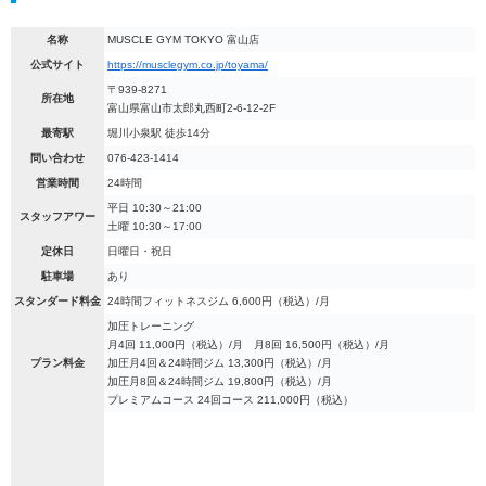
名称
MUSCLE GYM TOKYO 富山店
公式サイト
https://musclegym.co.jp/toyama/
〒939-8271
所在地
富山県富山市太郎丸西町2-6-12-2F
最寄駅
堀川小泉駅 徒歩14分
問い合わせ
076-423-1414
営業時間
24時間
平日 10:30～21:00
スタッフアワー
土曜 10:30～17:00
定休日
日曜日・祝日
駐車場
あり
スタンダード料金
24時間フィットネスジム 6,600円（税込）/月
加圧トレーニング
月4回 11,000円（税込）/月 月8回 16,500円（税込）/月
プラン料金
加圧月4回＆24時間ジム 13,300円（税込）/月
加圧月8回＆24時間ジム 19,800円（税込）/月
プレミアムコース 24回コース 211,000円（税込）