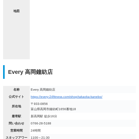
地図
Every 高岡鐘紡店
名称
Every 高岡鐘紡店
公式サイト
https://every-24fitness.com/shop/takaoka-kanebo/
〒933-0856
所在地
富山県高岡市鐘紡町1656番地18
最寄駅
新高岡駅 徒歩16分
問い合わせ
0766-28-5188
営業時間
24時間
スタッフアワー
1100～21:30