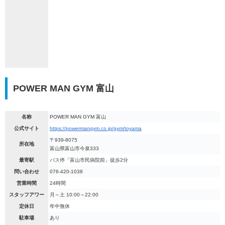
POWER MAN GYM 富山
名称
POWER MAN GYM 富山
公式サイト
https://powermangym.co.jp/gym/toyama
〒939-8075
所在地
富山県富山市今泉333
最寄駅
バス停「富山市民病院前」徒歩2分
問い合わせ
076-420-1038
営業時間
24時間
スタッフアワー
月～土 10:00～22:00
定休日
年中無休
駐車場
あり