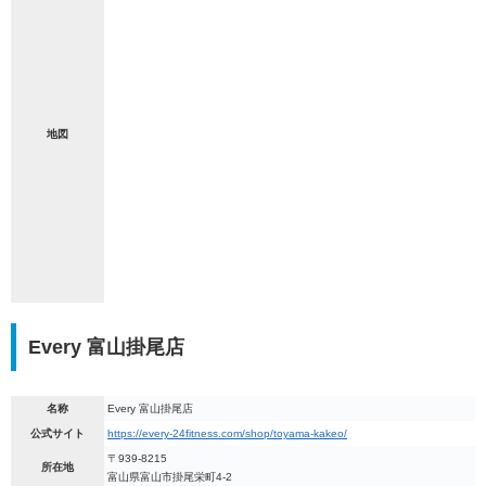
地図
Every 富山掛尾店
名称
Every 富山掛尾店
公式サイト
https://every-24fitness.com/shop/toyama-kakeo/
〒939-8215
所在地
富山県富山市掛尾栄町4-2