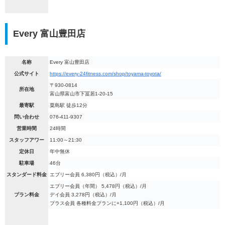
Every 富山豊田店
名称
Every 富山豊田店
公式サイト
https://every-24fitness.com/shop/toyama-toyota/
〒930-0814
所在地
富山県富山市下冨居1-20-15
最寄駅
粟島駅 徒歩12分
問い合わせ
076-411-9307
営業時間
24時間
スタッフアワー
11:00～21:30
定休日
年中無休
駐車場
46台
スタンダード料金
エブリー会員 6,380円（税込）/月
エブリー会員（年間） 5,478円（税込）/月
プラン料金
デイ会員 3,278円（税込）/月
プラス会員 各種料金プランに+1,100円（税込）/月