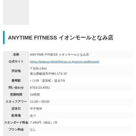
ANYTIME FITNESS イオンモールとなみ店
名称
ANYTIME FITNESS イオンモールとなみ店
公式サイト
https://www.anytimefitness.co.jp/aeon-malltonami/
〒939-1344
所在地
富山県砺波市中神1-174 1F
最寄駅
バス停「新富町」徒歩7分
問い合わせ
0763-23-4551
営業時間
24時間
スタッフアワー
11:00～20:00
定休日
年中無休
駐車場
あり
スタンダード料金
7,480円（税込）/月
プラン料金
なし