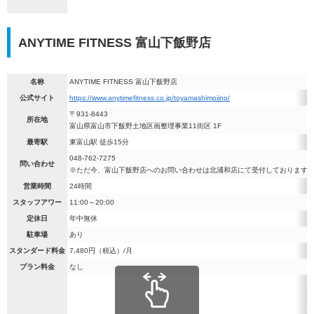
ANYTIME FITNESS 富山下飯野店
名称
ANYTIME FITNESS 富山下飯野店
公式サイト
https://www.anytimefitness.co.jp/toyamashimoiino/
〒931-8443
所在地
富山県富山市下飯野土地区画整理事業11街区 1F
最寄駅
東富山駅 徒歩15分
048-762-7275
問い合わせ
※ただ今、富山下飯野店へのお問い合わせは北浦和店にて受付しております
営業時間
24時間
スタッフアワー
11:00～20:00
定休日
年中無休
駐車場
あり
スタンダード料金
7,480円（税込）/月
プラン料金
なし