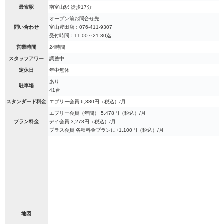
最寄駅
南富山駅 徒歩17分
オープン前お問合せ先
問い合わせ
富山豊田店：076-411-9307
受付時間：11:00～21:30迄
営業時間
24時間
スタッフアワー
調整中
定休日
年中無休
あり
駐車場
41台
スタンダード料金
エブリー会員 6,380円（税込）/月
エブリー会員（年間） 5,478円（税込）/月
プラン料金
デイ会員 3,278円（税込）/月
プラス会員 各種料金プランに+1,100円（税込）/月
地図