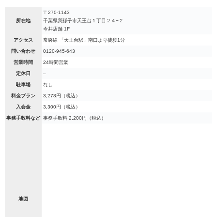
〒270-1143
所在地
千葉県我孫子市天王台１丁目２４−２
今井店舗 1F
アクセス
常磐線 「天王台駅」南口より徒歩1分
問い合わせ
0120-945-643
営業時間
24時間営業
定休日
–
駐車場
なし
料金プラン
3,278円（税込）
入会金
3,300円（税込）
事務手数料など
事務手数料 2,200円（税込）
地図