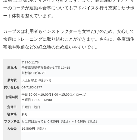
ーのコーチが運動や食事についてもアドバイスを行う充実したサポ
ート体制を整えています。
カーブスは利用者もインストラクターも女性だけのため、安心して
快適にトレーニングに取り組むことができます。さらに、各店舗住
宅地や駅前などの好立地のため通いやすいです。
〒270-1176
所在地
千葉県我孫子市柴崎台1丁目10−15
川村第10ビル 2F
最寄駅
天王台駅より徒歩2分
問い合わせ
04-7185-0277
平日 10:00～19:00(13:00～15:00はクローズ)
営業時間
土曜日 10:00～13:00
定休日
日曜日・祝日
駐車場
あり
プラン料金
月に何回通っても 6,820円（税込）～7,920円（税込）
入会金
16,500円（税込）