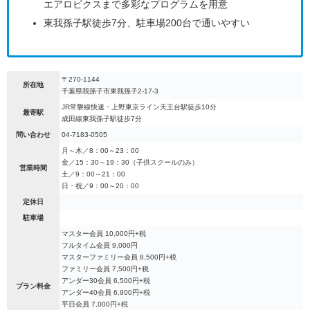
エアロビクスまで多彩なプログラムを用意
東我孫子駅徒歩7分、駐車場200台で通いやすい
〒270-1144
所在地
千葉県我孫子市東我孫子2-17-3
JR常磐線快速・上野東京ライン天王台駅徒歩10分
最寄駅
成田線東我孫子駅徒歩7分
問い合わせ
04-7183-0505
月～木／8：00～23：00
金／15：30～19：30（子供スクールのみ）
営業時間
土／9：00～21：00
日・祝／9：00～20：00
定休日
駐車場
マスター会員 10,000円+税
フルタイム会員 9,000円
マスターファミリー会員 8,500円+税
ファミリー会員 7,500円+税
アンダー30会員 6,500円+税
プラン料金
アンダー40会員 6,900円+税
平日会員 7,000円+税