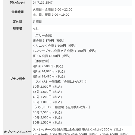
問い合わせ
04-7136-2547
火曜日～金曜日 9:00～22:00
営業時間
土、日、祝日 9:00～19:00
定休日
月曜日
駐車場
なし
【フリー会員】
正会員 7,370円（税込）
クリニック会員 5,500円（税込）
バンジープラス会員 各月会費+1,100円（税込）
夜トレ会員 4,000円（税込）
【体操教室】
週1回 7,590円（税込）
週2回 14,080円（税込）
週3回 18,480円（税込）
プラン料金
【スタジオ 一般価格（会員以外の方）】
60分 2,000円（税込）
45分 1,500円（税込）
40分 1,200円（税込）
30分 1,000円（税込）
【バンジーFit 一般価格（会員以外の方）】
60分 2,500円（税込）
45分 2,000円（税込）
30分 1,500円（税込）
ストレッチーズ参加の際は全会員様 布のレンタル代 300円（税込）
オプションメニュー
バンジーFit 参加の際は別途 45分 500円（税込）・30分 300円（税込）