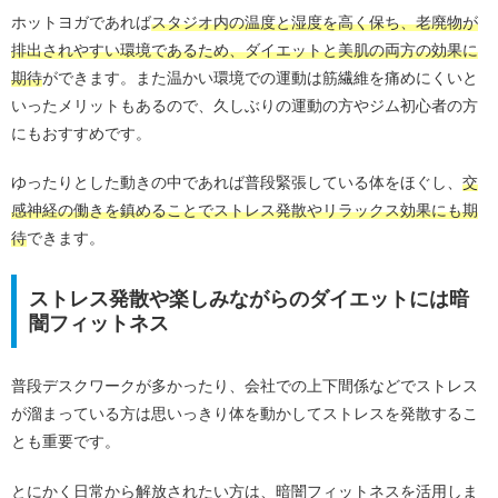
ホットヨガであれば
スタジオ内の温度と湿度を高く保ち、老廃物が
排出されやすい環境であるため、ダイエットと美肌の両方の効果に
期待
ができます。また温かい環境での運動は筋繊維を痛めにくいと
いったメリットもあるので、久しぶりの運動の方やジム初心者の方
にもおすすめです。
ゆったりとした動きの中であれば普段緊張している体をほぐし、
交
感神経の働きを鎮めることでストレス発散やリラックス効果にも期
待
できます。
ストレス発散や楽しみながらのダイエットには暗
闇フィットネス
普段デスクワークが多かったり、会社での上下間係などでストレス
が溜まっている方は思いっきり体を動かしてストレスを発散するこ
とも重要です。
とにかく日常から解放されたい方は、暗闇フィットネスを活用しま