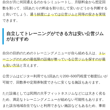
自分が月に何回通えるのかをシミュレートし、月額料金から想定回
数を割って、1回あたりの料金を割り出して安いかどうかを判断する
と良いでしょう。
通う頻度によっては公営ジムと同等の安さを実現
できます。
自立してトレーニングができる方は安い公営ジム
がおすすめ
自分の目的のためのトレーニングメニューが自ら組める人は、
トレ
ーニングのための最低限の設備が整っている公営ジムを探すのが最
も安い方法
と言えます。
公営ジムはビジター利用でも1回あたり200~500円程度で都度払いが
可能で、回数券や定期券制度でさらに安くなる施設もあります。
ただ設備としては民間の大手フィットネスジムなどには大きく劣る
ため、満足なトレーニングメニューが組めない可能性もあります。
また該当地域在住でないと利用できない施設などもあるため、事前