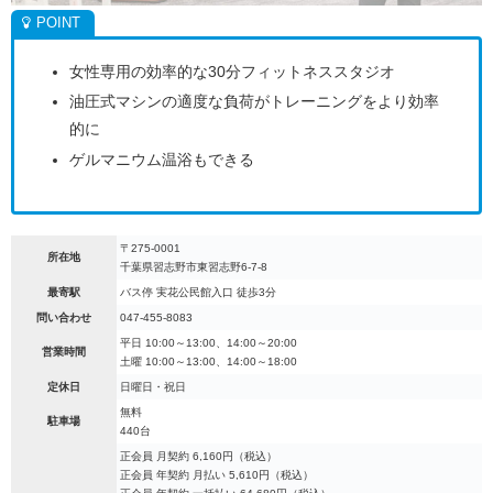
女性専用の効率的な30分フィットネススタジオ
油圧式マシンの適度な負荷がトレーニングをより効率
的に
ゲルマニウム温浴もできる
〒275-0001
所在地
千葉県習志野市東習志野6-7-8
最寄駅
バス停 実花公民館入口 徒歩3分
問い合わせ
047-455-8083
平日 10:00～13:00、14:00～20:00
営業時間
土曜 10:00～13:00、14:00～18:00
定休日
日曜日・祝日
無料
駐車場
440台
正会員 月契約 6,160円（税込）
正会員 年契約 月払い 5,610円（税込）