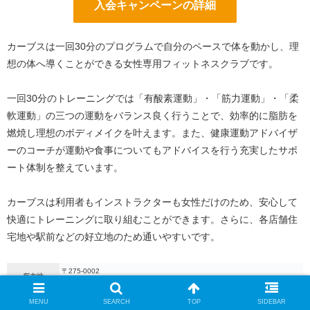
入会キャンペーンの詳細
カーブスは一回30分のプログラムで自分のペースで体を動かし、理
想の体へ導くことができる女性専用フィットネスクラブです。
一回30分のトレーニングでは「有酸素運動」・「筋力運動」・「柔
軟運動」の三つの運動をバランス良く行うことで、効率的に脂肪を
燃焼し理想のボディメイクを叶えます。また、健康運動アドバイザ
ーのコーチが運動や食事についてもアドバイスを行う充実したサポ
ート体制を整えています。
カーブスは利用者もインストラクターも女性だけのため、安心して
快適にトレーニングに取り組むことができます。さらに、各店舗住
宅地や駅前などの好立地のため通いやすいです。
〒275-0002
所在地
習志野市実籾5-2-12 2階
最寄駅
実籾駅徒歩2分
MENU
SEARCH
TOP
SIDEBAR