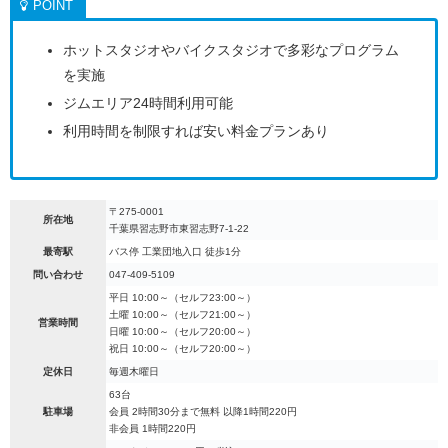
ホットスタジオやバイクスタジオで多彩なプログラム
を実施
ジムエリア24時間利用可能
利用時間を制限すれば安い料金プランあり
〒275-0001
所在地
千葉県習志野市東習志野7-1-22
最寄駅
バス停 工業団地入口 徒歩1分
問い合わせ
047-409-5109
平日 10:00～（セルフ23:00～）
土曜 10:00～（セルフ21:00～）
営業時間
日曜 10:00～（セルフ20:00～）
祝日 10:00～（セルフ20:00～）
定休日
毎週木曜日
63台
駐車場
会員 2時間30分まで無料 以降1時間220円
非会員 1時間220円