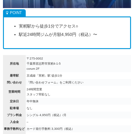
実籾駅から徒歩1分でアクセス○
駅近24時間ジムが月額4,950円（税込）〜
〒275-0002
所在地
千葉県習志野市実籾4-1-5
corum 2F
最寄駅
京成線「実籾」駅 徒歩1分
問い合わせ
「問い合わせフォーム」をご利用ください
24時間営業
営業時間
スタッフ常駐なし
定休日
年中無休
駐車場
なし
プラン料金
シングル 4,950円（税込）/月
入会金
–
事務手数料など
カード発行手数料 3,300円（税込）