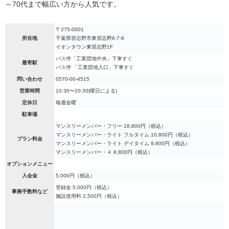
～70代まで幅広い方から人気です。
〒275-0001
所在地
千葉県習志野市東習志野6-7-8
イオンタウン東習志野1F
バス停「工業団地中央」下車すぐ
最寄駅
バス停 「工業団地入口」下車すぐ
問い合わせ
0570-00-4515
営業時間
10:30〜20:30(曜日による)
定休日
毎週金曜
駐車場
マンスリーメンバー・フリー 16,800円（税込）
マンスリーメンバー・ライト フルタイム 10,800円（税込）
プラン料金
マンスリーメンバー・ライト デイタイム 9,800円（税込）
マンスリーメンバー・４ 8,800円（税込）
オプションメニュー
入会金
5,000円（税込）
登録金 5,000円（税込）
事務手数料など
施設使用料 2,500円（税込）