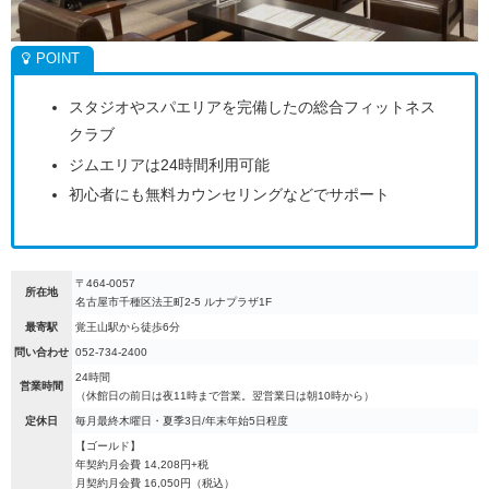
スタジオやスパエリアを完備したの総合フィットネス
クラブ
ジムエリアは24時間利用可能
初心者にも無料カウンセリングなどでサポート
〒464-0057
所在地
名古屋市千種区法王町2-5 ルナプラザ1F
最寄駅
覚王山駅から徒歩6分
問い合わせ
052-734-2400
24時間
営業時間
（休館日の前日は夜11時まで営業。翌営業日は朝10時から）
定休日
毎月最終木曜日・夏季3日/年末年始5日程度
【ゴールド】
年契約月会費 14,208円+税
月契約月会費 16,050円（税込）