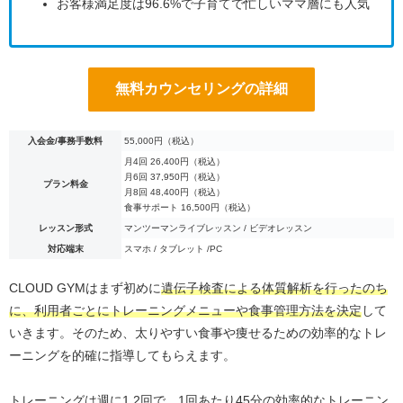
お客様満足度は96.6%で子育てで忙しいママ層にも人気
無料カウンセリングの詳細
入会金/事務手数料
55,000円（税込）
月4回 26,400円（税込）
月6回 37,950円（税込）
プラン料金
月8回 48,400円（税込）
食事サポート 16,500円（税込）
レッスン形式
マンツーマンライブレッスン / ビデオレッスン
対応端末
スマホ / タブレット /PC
CLOUD GYMはまず初めに
遺伝子検査による体質解析を行ったのち
に、利用者ごとにトレーニングメニューや食事管理方法を決定
して
いきます。そのため、太りやすい食事や痩せるための効率的なトレ
ーニングを的確に指導してもらえます。
トレーニングは週に1,2回で、1回あたり45分の効率的なトレーニン