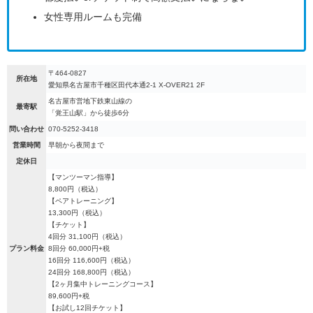
女性専用ルームも完備
〒464-0827
所在地
愛知県名古屋市千種区田代本通2-1 X-OVER21 2F
名古屋市営地下鉄東山線の
最寄駅
「覚王山駅」から徒歩6分
問い合わせ
070-5252-3418
営業時間
早朝から夜間まで
定休日
【マンツーマン指導】
8,800円（税込）
【ペアトレーニング】
13,300円（税込）
【チケット】
4回分 31,100円（税込）
プラン料金
8回分 60,000円+税
16回分 116,600円（税込）
24回分 168,800円（税込）
【2ヶ月集中トレーニングコース】
89,600円+税
【お試し12回チケット】