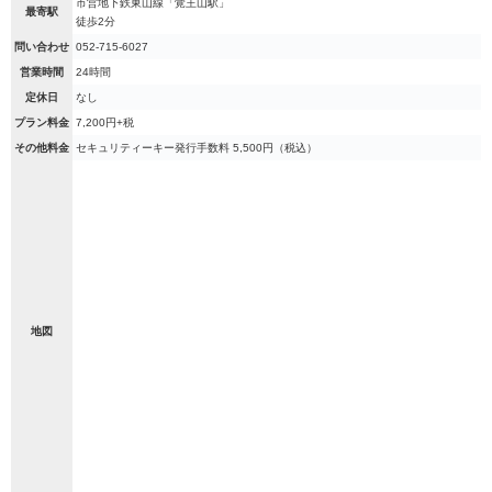
市営地下鉄東山線「覚王山駅」
最寄駅
徒歩2分
問い合わせ
052-715-6027
営業時間
24時間
定休日
なし
プラン料金
7,200円+税
その他料金
セキュリティーキー発行手数料 5,500円（税込）
地図