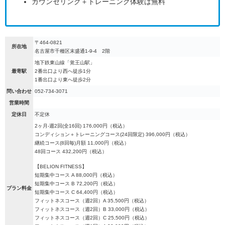
カウンセリング＋トレーニング体験は無料
〒464-0821
所在地
名古屋市千種区末盛通1-9-4 2階
地下鉄東山線「覚王山駅」
最寄駅
2番出口より西へ徒歩1分
1番出口より東へ徒歩2分
問い合わせ
052-734-3071
営業時間
定休日
不定休
2ヶ月-週2回(全16回) 176,000円（税込）
コンディション＋トレーニングコース(24回限定) 396,000円（税込）
継続コース(8回毎)月額 11,000円（税込）
48回コース 432,200円（税込）
【BELION FITNESS】
短期集中コース A 88,000円（税込）
短期集中コース B 72,200円（税込）
プラン料金
短期集中コース C 64,400円（税込）
フィットネスコース（週2回）A 35,500円（税込）
フィットネスコース（週2回）B 33,000円（税込）
フィットネスコース（週2回）C 25,500円（税込）