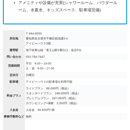
アメニティや設備が充実(シャワールーム、パウダール
ーム、水素水、キッズスペース、駐車場完備)
〒464-0055
所在地
愛知県名古屋市千種区姫池通3-4
アイビーハウス2階
最寄駅
地下鉄東山線「覚王山駅2番出口」徒歩5分
問い合わせ
052-784-7447
平日 9:00～19:00
営業時間
土・祝 9:00～17:00
定休日
日曜日
駐車場
アイビーハウスの駐車場を利用可能
ライトプラン 99,000円（税込）
スタンダードプラン 198,000円（税込）
料金プラン
プレミアムプラン 297,000円（税込）
カウンセリング+体験 3,300円（税込）
入会金
入会金 39,600円+税
事務手数料など
無料