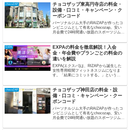
チョコザップ東高円寺店の料金・
chocoZAP
設備・口コミ・キャンペーン・ク
ーポンコード
パーソナルジム大手のRAIZAPが作ったコ
ンビニジムとして有名なchocozap。安い
月会費で24時間通い放題のスポーツジムで
す。今回はチョコザップ東高円寺店の...
EXPAの料金を徹底解説！入会
EXPA
金・年会費やプランごとの料金の
違いを解説
EXPA(エクスパ)は、RIZAPから誕生した
女性専用暗闇フィットネスジムになりま
す。「結果にコミットする。」という
RIZAPのノウハウから生まれた、女性の美
し...
チョコザップ神田店の料金・設
chocoZAP
備・口コミ・キャンペーン・クー
ポンコード
パーソナルジム大手のRAIZAPが作ったコ
ンビニジムとして有名なchocozap。安い
月会費で24時間通い放題のスポーツジムで
す。今回はチョコザップ神田店の料金...