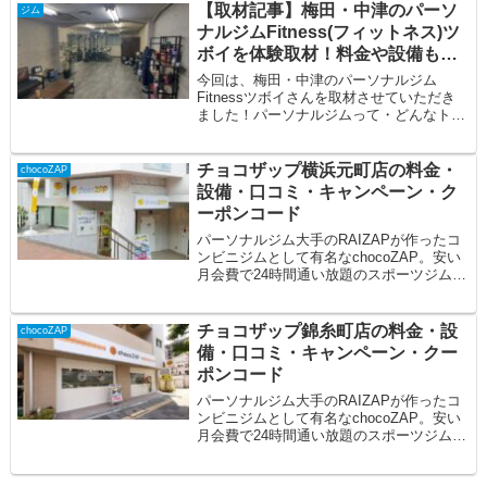
【取材記事】梅田・中津のパーソ
ジム
ナルジムFitness(フィットネス)ツ
ボイを体験取材！料金や設備も紹
介！
今回は、梅田・中津のパーソナルジム
Fitnessツボイさんを取材させていただき
ました！パーソナルジムって・どんなトレ
ーニングがあるの？・どんな設備がある
の？・初...
チョコザップ横浜元町店の料金・
chocoZAP
設備・口コミ・キャンペーン・ク
ーポンコード
パーソナルジム大手のRAIZAPが作ったコ
ンビニジムとして有名なchocoZAP。安い
月会費で24時間通い放題のスポーツジムで
す。今回はチョコザップ横浜元町店の...
チョコザップ錦糸町店の料金・設
chocoZAP
備・口コミ・キャンペーン・クー
ポンコード
パーソナルジム大手のRAIZAPが作ったコ
ンビニジムとして有名なchocoZAP。安い
月会費で24時間通い放題のスポーツジムで
す。今回はチョコザップ錦糸町店の料...