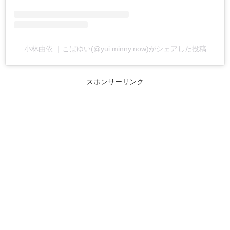
小林由依 ｜こばゆい(@yui.minny.now)がシェアした投稿
スポンサーリンク