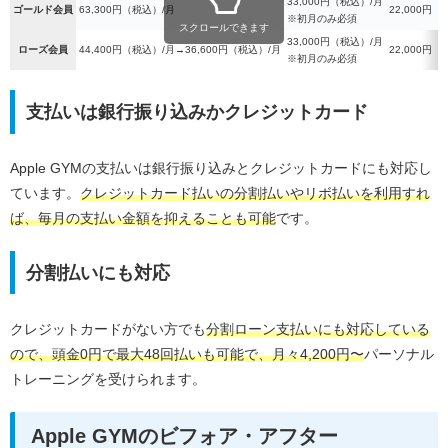
33,000円（税込）/月
ゴールド会員
63,300円（税込）/月
22,000円
※初月のみ必須
スクロールできます
33,000円（税込）/月
ローズ会員
44,400円（税込）/月→36,600円（税込）/月
22,000円
※初月のみ必須
支払いは銀行振り込みかクレジットカード
Apple GYMの支払いは銀行振り込みとクレジットカードにも対応し
ています。
クレジットカード払いの分割払いやリボ払いを利用すれ
ば、毎月の支払い金額を抑えることも可能
です。
分割払いにも対応
クレジットカードがない方でも
分割ローン支払いにも対応している
ので、頭金0円で最大48回払いも可能で、月々4,200円〜
パーソナル
トレーニングを受けられます。
Apple GYMのビフォア・アフター