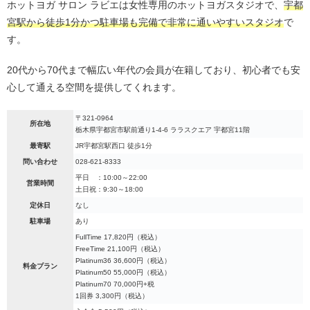
ホットヨガ サロン ラビエは女性専用のホットヨガスタジオで、
宇都
宮駅から徒歩1分かつ駐車場も完備で非常に通いやすいスタジオ
で
す。
20代から70代まで幅広い年代の会員が在籍しており、初心者でも安
心して通える空間を提供してくれます。
〒321-0964
所在地
栃木県宇都宮市駅前通り1-4-6 ララスクエア 宇都宮11階
最寄駅
JR宇都宮駅西口 徒歩1分
問い合わせ
028-621-8333
平日 ：10:00～22:00
営業時間
土日祝：9:30～18:00
定休日
なし
駐車場
あり
FullTime 17,820円（税込）
FreeTime 21,100円（税込）
Platinum36 36,600円（税込）
料金プラン
Platinum50 55,000円（税込）
Platinum70 70,000円+税
1回券 3,300円（税込）