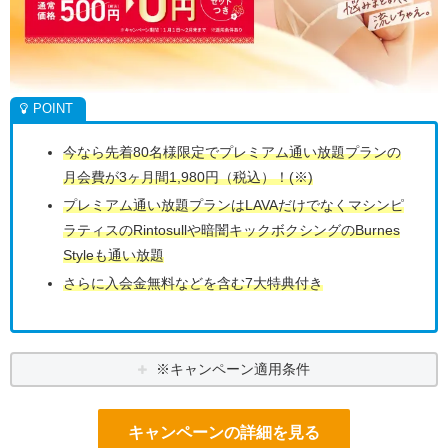
今なら先着80名様限定でプレミアム通い放題プランの
月会費が3ヶ月間1,980円（税込）！(※)
プレミアム通い放題プランはLAVAだけでなくマシンピ
ラティスのRintosullや暗闇キックボクシングのBurnes
Styleも通い放題
さらに入会金無料などを含む7大特典付き
※キャンペーン適用条件
キャンペーンの詳細を見る