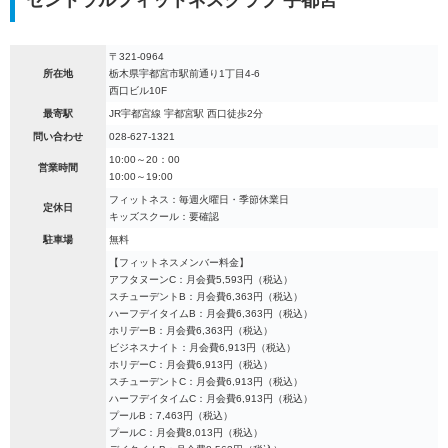
セントラルフィットネスクラブ 宇都宮
〒321-0964
所在地
栃木県宇都宮市駅前通り1丁目4-6
西口ビル10F
最寄駅
JR宇都宮線 宇都宮駅 西口徒歩2分
問い合わせ
028-627-1321
10:00～20：00
営業時間
10:00～19:00
フィットネス：毎週火曜日・季節休業日
定休日
キッズスクール：要確認
駐車場
無料
【フィットネスメンバー料金】
アフタヌーンC：月会費5,593円（税込）
スチューデントB：月会費6,363円（税込）
ハーフデイタイムB：月会費6,363円（税込）
ホリデーB：月会費6,363円（税込）
ビジネスナイト：月会費6,913円（税込）
ホリデーC：月会費6,913円（税込）
スチューデントC：月会費6,913円（税込）
ハーフデイタイムC：月会費6,913円（税込）
プールB：7,463円（税込）
プールC：月会費8,013円（税込）