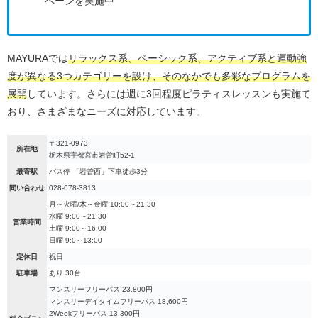
ペーンを実施中
MAYURAでは
リラックス系、ベーシック系、アクティブ系と運動強
度が異なる3つカテゴリーを設け、そのなかでも多彩なプログラムを
展開
しています。さらには週に3回程度ピラティスレッスンも実施て
おり、さまざまなニーズに対応しています。
〒321-0973
所在地
栃木県宇都宮市岩曽町52-1
最寄駅
バス停 「岩曽西」下車徒歩3分
問い合わせ
028-678-3813
月～火曜/木～金曜 10:00～21:30
水曜 9:00～21:30
営業時間
土曜 9:00～16:00
日曜 9:0～13:00
定休日
祝日
駐車場
あり 30台
マンスリーフリーパス 23,800円
マンスリーデイタイムフリーパス 18,600円
2Weekフリーパス 13,300円