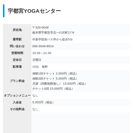
宇都宮YOGAセンター
〒320-0048
所在地
栃木県宇都宮市北一の沢町17-9
最寄駅
作新学院前バス停から徒歩5分
問い合わせ
090-3049-8614
営業時間
10:30～21:30
定休日
月曜日
駐車場
10台 無料
体験1回チケット 2,000円（税込）
体験3回チケット 5,000円（税込）
プラン料金
月謝（回数制限無し） 13,000円（税込）
チケット6回 15,000円（税込）
オプションメニュー
なし
入会金
5,000円（税込）
その他料金
なし