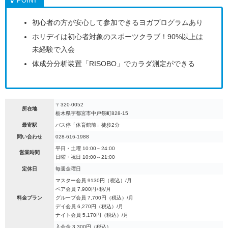
初心者の方が安心して参加できるヨガプログラムあり
ホリデイは初心者対象のスポーツクラブ！90%以上は
未経験で入会
体成分分析装置「RISOBO」でカラダ測定ができる
〒320-0052
所在地
栃木県宇都宮市中戸祭町828-15
最寄駅
バス停「体育館前」徒歩2分
問い合わせ
028-616-1988
平日・土曜 10:00～24:00
営業時間
日曜・祝日 10:00～21:00
定休日
毎週金曜日
マスター会員 9130円（税込）/月
ペア会員 7,900円+税/月
料金プラン
グループ会員 7,700円（税込）/月
デイ会員 6,270円（税込）/月
ナイト会員 5,170円（税込）/月
入会金 3,300円（税込）