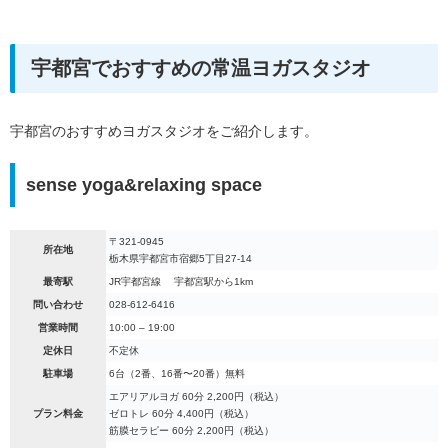
宇都宮でおすすめの常温ヨガスタジオ
宇都宮のおすすめヨガスタジオをご紹介します。
sense yoga&relaxing space
〒321-0945
所在地
栃木県宇都宮市宿郷5丁目27-14
最寄駅
JR宇都宮線 宇都宮駅から1km
問い合わせ
028-612-6416
営業時間
10:00 – 19:00
定休日
不定休
駐車場
6台（2番、16番〜20番）無料
エアリアルヨガ 60分 2,200円（税込）
プラン料金
ゼロトレ 60分 4,400円（税込）
筋膜セラピー 60分 2,200円（税込）