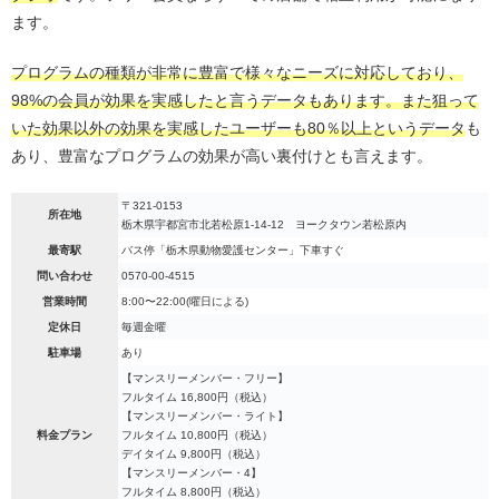
ます。
プログラムの種類が非常に豊富で様々なニーズに対応しており、
98%の会員が効果を実感したと言うデータもあります。また狙って
いた効果以外の効果を実感したユーザーも80％以上というデータ
も
あり、豊富なプログラムの効果が高い裏付けとも言えます。
〒321-0153
所在地
栃木県宇都宮市北若松原1-14-12 ヨークタウン若松原内
最寄駅
バス停「栃木県動物愛護センター」下車すぐ
問い合わせ
0570-00-4515
営業時間
8:00〜22:00(曜日による)
定休日
毎週金曜
駐車場
あり
【マンスリーメンバー・フリー】
フルタイム 16,800円（税込）
【マンスリーメンバー・ライト】
料金プラン
フルタイム 10,800円（税込）
デイタイム 9,800円（税込）
【マンスリーメンバー・4】
フルタイム 8,800円（税込）