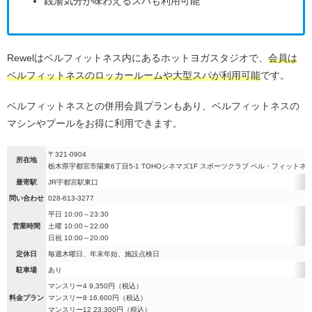
銭湯気分が味わえるスパも利用可能
Rewelはベルフィットネス内にあるホットヨガスタジオで、
会員は
ベルフィットネスのロッカールームや大型スパが利用可能
です。
ベルフィットネスとの併用会員プランもあり、ベルフィットネスの
マシンやプールをお得に利用できます。
〒321-0904
所在地
栃木県宇都宮市陽東6丁目5-1 TOHOシネマズ1F スポーツクラブ ベル・フィットネ
最寄駅
JR宇都宮駅東口
問い合わせ
028-613-3277
平日 10:00～23:30
営業時間
土曜 10:00～22:00
日祝 10:00～20:00
定休日
毎週木曜日、年末年始、施設点検日
駐車場
あり
マンスリー4 9,350円（税込）
料金プラン
マンスリー8 16,600円（税込）
マンスリー12 23,300円（税込）