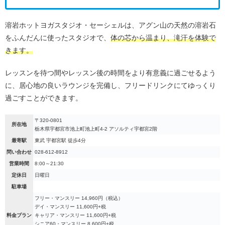
溶岩ホットヨガスタジオ・セーシェルは、アグン山の天然の溶岩石
をふんだんに使ったスタジオで、
体の芯から温まり、滝汗を体験で
きます。
レッスンを待つ間やレッスン後の時間をより有意義に過ごせるよう
に、居心地の良いラウンジを完備し、フリードリンクにてゆっくり
過ごすことができます。
〒320-0801
所在地
栃木県宇都宮市池上町池上町4-2 アソルティ宇都宮2階
最寄駅
東武 宇都宮駅 徒歩4分
問い合わせ
028-612-8912
営業時間
8:00～21:30
定休日
日曜日
駐車場
フリー・マンスリー 14,960円（税込）
デイ・マンスリー 11,600円+税
料金プラン
キャリア・マンスリー 11,600円+税
シニア60・マンスリー 8,600円+税