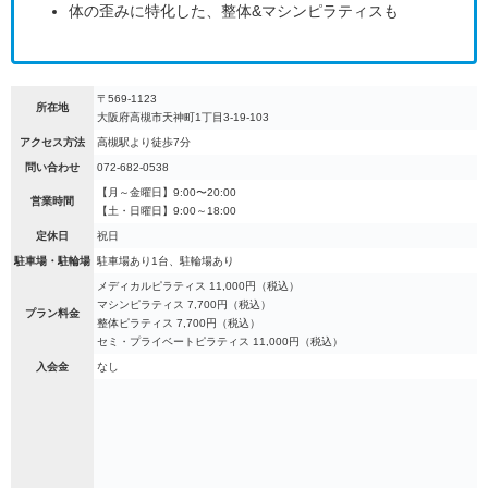
体の歪みに特化した、整体&マシンピラティスも
〒569-1123
所在地
大阪府高槻市天神町1丁目3-19-103
アクセス方法
高槻駅より徒歩7分
問い合わせ
072-682-0538
【月～金曜日】9:00〜20:00
営業時間
【土・日曜日】9:00～18:00​
定休日
祝日
駐車場・駐輪場
駐車場あり1台、駐輪場あり
メディカルピラティス 11,000円（税込）
マシンピラティス 7,700円（税込）
プラン料金
整体ピラティス 7,700円（税込）
セミ・プライベートピラティス 11,000円（税込）
入会金
なし