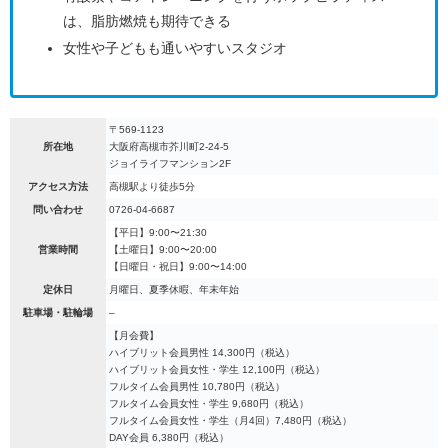
は、脂肪燃焼も期待できる
女性や子どもも通いやすいスタジオ
〒569-1123
所在地
大阪府高槻市芥川町2-24-5
ジョイライフマンション2F
アクセス方法
高槻駅より徒歩5分
問い合わせ
0726-04-6687
【平日】9:00〜21:30
営業時間
【土曜日】9:00〜20:00
【日曜日・祝日】9:00〜14:00
定休日
月曜日、夏季休暇、年末年始
駐車場・駐輪場
–
【月会費】
ハイブリット会員男性 14,300円（税込）
ハイブリット会員女性・学生 12,100円（税込）
フルタイム会員男性 10,780円（税込）
フルタイム会員女性・学生 9,680円（税込）
フルタイム会員女性・学生（月4回）7,480円（税込）
DAY会員 6,380円（税込）