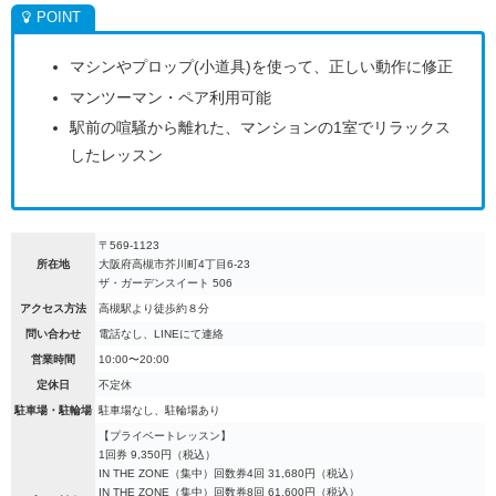
マシンやプロップ(小道具)を使って、正しい動作に修正
マンツーマン・ペア利用可能
駅前の喧騒から離れた、マンションの1室でリラックス
したレッスン
〒569-1123
所在地
大阪府高槻市芥川町4丁目6-23
ザ・ガーデンスイート 506
アクセス方法
高槻駅より徒歩約８分
問い合わせ
電話なし、LINEにて連絡
営業時間
10:00〜20:00
定休日
不定休
駐車場・駐輪場
駐車場なし、駐輪場あり
【プライベートレッスン】
1回券 9,350円（税込）
IN THE ZONE（集中）回数券4回 31,680円（税込）
IN THE ZONE（集中）回数券8回 61,600円（税込）