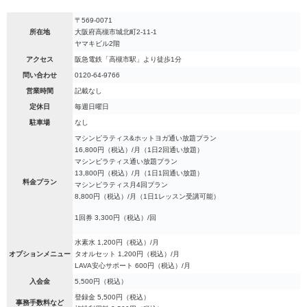
〒569-0071
所在地
大阪府高槻市城北町2-11-1
ヤマキビル2階
アクセス
阪急電鉄「高槻市駅」より徒歩1分
問い合わせ
0120-64-9766
営業時間
記載なし
定休日
毎週日曜日
駐車場
なし
マシンピラティス&ホットヨガ通い放題プラン
16,800円（税込）/月（1日2回通い放題）
マシンピラティス通い放題プラン
13,800円（税込）/月（1日1回通い放題）
料金プラン
マシンピラティス月4回プラン
8,800円（税込）/月（1日1レッスン受講可能）
1回券 3,300円（税込）/回
水素水 1,200円（税込）/月
オプションメニュー
タオルセット 1,200円（税込）/月
LAVA安心サポート 600円（税込）/月
入会金
5,500円（税込）
登録金 5,500円（税込）
事務手数料など