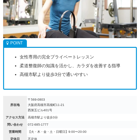
女性専用の完全プライベートレッスン
柔道整復師の知識を活かし、カラダを改善する指導
高槻市駅より徒歩3分で通いやすい
〒569-0803
所在地
大阪府高槻市高槻町11-21
西第五ビル401号
アクセス方法
高槻市駅より徒歩3分
問い合わせ
072-685-1777
営業時間
【火・木・金・土・日曜日】9:00〜20:00
定休日
不定休