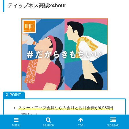
ティップネス高槻24hour
スタートアップ会員なら入会月と翌月会費が4,980円
（税込）！
総合型フィットネスクラブだからスタジオやプールで
MENU
SEARCH
TOP
SIDEBAR