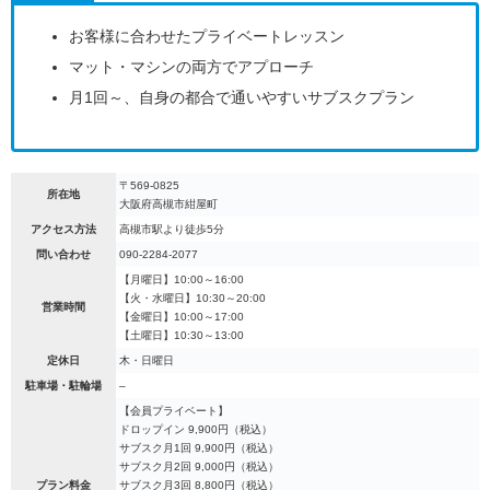
お客様に合わせたプライベートレッスン
マット・マシンの両方でアプローチ
月1回～、自身の都合で通いやすいサブスクプラン
〒569-0825
所在地
大阪府高槻市紺屋町
アクセス方法
高槻市駅より徒歩5分
問い合わせ
090-2284-2077
【月曜日】10:00～16:00
【火・水曜日】10:30～20:00
営業時間
【金曜日】10:00～17:00
【土曜日】10:30～13:00
定休日
木・日曜日
駐車場・駐輪場
–
【会員プライベート】
ドロップイン 9,900円（税込）
サブスク月1回 9,900円（税込）
サブスク月2回 9,000円（税込）
プラン料金
サブスク月3回 8,800円（税込）