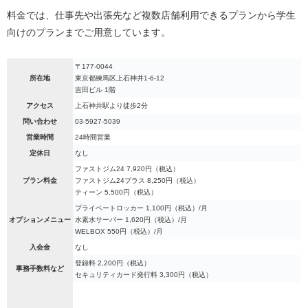
料金では、仕事先や出張先など複数店舗利用できるプランから学生
向けのプランまでご用意しています。
〒177-0044
所在地
東京都練馬区上石神井1-6-12
吉田ビル 1階
アクセス
上石神井駅より徒歩2分
問い合わせ
03-5927-5039
営業時間
24時間営業
定休日
なし
ファストジム24 7,920円（税込）
プラン料金
ファストジム24プラス 8,250円（税込）
ティーン 5,500円（税込）
プライベートロッカー 1,100円（税込）/月
オプションメニュー
水素水サーバー 1,620円（税込）/月
WELBOX 550円（税込）/月
入会金
なし
登録料 2,200円（税込）
事務手数料など
セキュリティカード発行料 3,300円（税込）