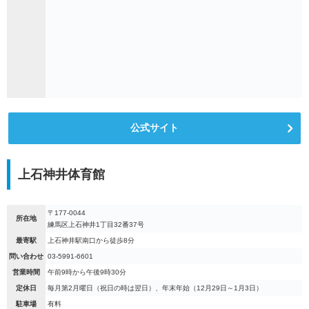
公式サイト
上石神井体育館
〒177-0044
所在地
練馬区上石神井1丁目32番37号
最寄駅
上石神井駅南口から徒歩8分
問い合わせ
03-5991-6601
営業時間
午前9時から午後9時30分
定休日
毎月第2月曜日（祝日の時は翌日）、年末年始（12月29日～1月3日）
駐車場
有料