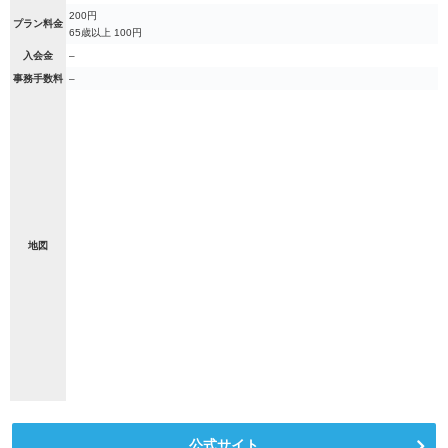
200円
プラン料金
65歳以上 100円
入会金
–
事務手数料
–
地図
公式サイト