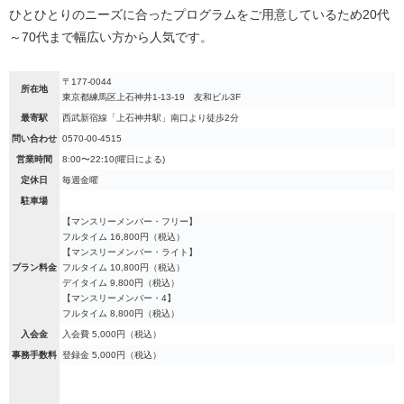
ひとひとりのニーズに合ったプログラムをご用意しているため20代
～70代まで幅広い方から人気です。
〒177-0044
所在地
東京都練馬区上石神井1-13-19 友和ビル3F
最寄駅
西武新宿線「上石神井駅」南口より徒歩2分
問い合わせ
0570-00-4515
営業時間
8:00〜22:10(曜日による)
定休日
毎週金曜
駐車場
【マンスリーメンバー・フリー】
フルタイム 16,800円（税込）
【マンスリーメンバー・ライト】
プラン料金
フルタイム 10,800円（税込）
デイタイム 9,800円（税込）
【マンスリーメンバー・4】
フルタイム 8,800円（税込）
入会金
入会費 5,000円（税込）
事務手数料
登録金 5,000円（税込）