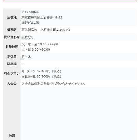
〒177-0044
所在地
東京都練馬区上石神井4-2-22
細野ビル1階
最寄駅
西武新宿線 上石神井駅→徒歩1分
問い合わせ
記載なし
火・水・金 10:00〜22:00
営業時間
土・日 9:00〜20:00
定休日
月・木
駐車場
–
月8プラン 59,400円（税込）
料金プラン
回数券4枚 35,200円（税込）
入会金
入会金は個別店舗毎でお問い合わせください。
地図