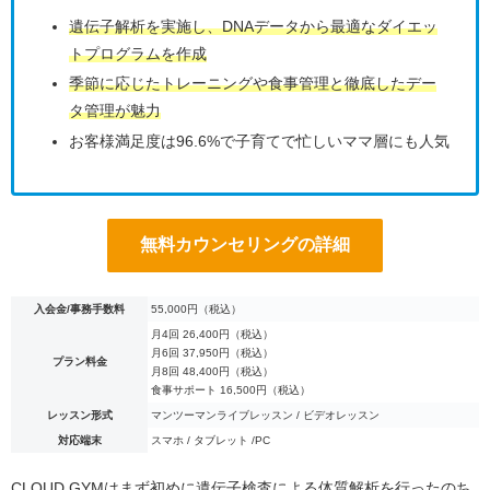
遺伝子解析を実施し、DNAデータから最適なダイエッ
トプログラムを作成
季節に応じたトレーニングや食事管理と徹底したデー
タ管理が魅力
お客様満足度は96.6%で子育てで忙しいママ層にも人気
無料カウンセリングの詳細
入会金/事務手数料
55,000円（税込）
月4回 26,400円（税込）
月6回 37,950円（税込）
プラン料金
月8回 48,400円（税込）
食事サポート 16,500円（税込）
レッスン形式
マンツーマンライブレッスン / ビデオレッスン
対応端末
スマホ / タブレット /PC
CLOUD GYMはまず初めに
遺伝子検査による体質解析を行ったのち