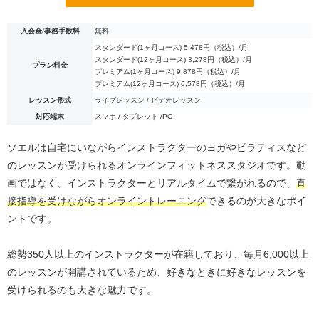
入会金/事務手数料
無料
スタンダード(1ヶ月コース) 5,478円（税込）/月
スタンダード(12ヶ月コース) 3,278円（税込）/月
プラン料金
プレミアム(1ヶ月コース) 9,878円（税込）/月
プレミアム(12ヶ月コース) 6,578円（税込）/月
レッスン形式
ライブレッスン / ビデオレッスン
対応端末
スマホ / タブレット /PC
ソエルは自宅にいながらインストラクターのヨガやピラティスなど
のレッスンが受けられるオンラインフィットネススタジオです。動
画ではなく、インストラクターとリアルタイムで繋がれるので、
直
接指導を受けながらオンライントレーニング
できるのが大きなポイ
ントです。
総勢350人以上のインストラクターが在籍しており、毎月6,000以上
のレッスンが開講されているため、好きなときに好きなレッスンを
受けられるのも大きな魅力です。