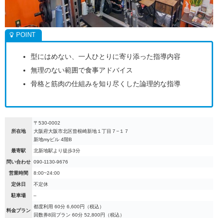
型にはめない、一人ひとりに寄り添った指導内容
無理のない範囲で食事アドバイス
骨格と筋肉の仕組みを知り尽くした論理的な指導
〒530-0002
所在地
大阪府大阪市北区曾根崎新地１丁目７−１７
新地myビル 4階B
最寄駅
北新地駅より徒歩3分
問い合わせ
090-1130-9676
営業時間
8:00~24:00
定休日
不定休
駐車場
–
都度利用 60分 6,600円（税込）
料金プラン
回数券8回プラン 60分 52,800円（税込）