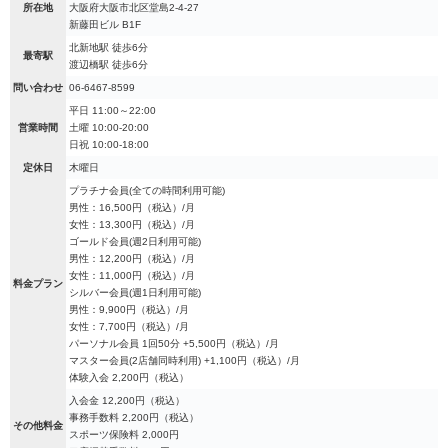
所在地
大阪府大阪市北区堂島2-4-27
新藤田ビル B1F
北新地駅 徒歩6分
最寄駅
渡辺橋駅 徒歩6分
問い合わせ
06-6467-8599
平日 11:00～22:00
営業時間
土曜 10:00-20:00
日祝 10:00-18:00
定休日
木曜日
プラチナ会員(全ての時間利用可能)
男性：16,500円（税込）/月
女性：13,300円（税込）/月
ゴールド会員(週2日利用可能)
男性：12,200円（税込）/月
女性：11,000円（税込）/月
料金プラン
シルバー会員(週1日利用可能)
男性：9,900円（税込）/月
女性：7,700円（税込）/月
パーソナル会員 1回50分 +5,500円（税込）/月
マスター会員(2店舗同時利用) +1,100円（税込）/月
体験入会 2,200円（税込）
入会金 12,200円（税込）
事務手数料 2,200円（税込）
その他料金
スポーツ保険料 2,000円