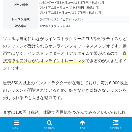
スタンダード(12ヶ月コース) 3,278円（税込）/月
プラン料金
プレミアム(1ヶ月コース) 9,878円（税込）/月
プレミアム(12ヶ月コース) 6,578円（税込）/月
レッスン形式
ライブレッスン / ビデオレッスン
対応端末
スマホ / タブレット /PC
ソエルは自宅にいながらインストラクターのヨガやピラティスなど
のレッスンが受けられるオンラインフィットネススタジオです。動
画ではなく、インストラクターとリアルタイムで繋がれるので、
直
接指導を受けながらオンライントレーニング
できるのが大きなポイ
ントです。
総勢350人以上のインストラクターが在籍しており、毎月6,000以上
のレッスンが開講されているため、好きなときに好きなレッスンを
受けられるのも大きな魅力です。
まずは100円（税込）体験で雰囲気をつかんでみるといいかもしれ
ませんね！
MENU
SEARCH
TOP
SIDEBAR