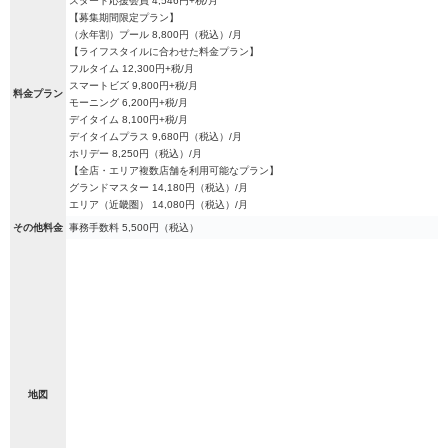
スタート応援会員 4,546円+税/月
【募集期間限定プラン】
（永年割）プール 8,800円（税込）/月
【ライフスタイルに合わせた料金プラン】
フルタイム 12,300円+税/月
スマートビズ 9,800円+税/月
料金プラン
モーニング 6,200円+税/月
デイタイム 8,100円+税/月
デイタイムプラス 9,680円（税込）/月
ホリデー 8,250円（税込）/月
【全店・エリア複数店舗を利用可能なプラン】
グランドマスター 14,180円（税込）/月
エリア（近畿圏） 14,080円（税込）/月
その他料金
事務手数料 5,500円（税込）
地図