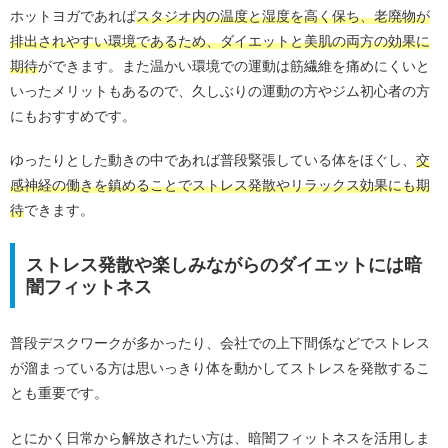
ホットヨガであれば
スタジオ内の温度と湿度を高く保ち、老廃物が
排出されやすい環境であるため、ダイエットと美肌の両方の効果に
期待
ができます。また温かい環境での運動は筋繊維を痛めにくいと
いったメリットもあるので、久しぶりの運動の方やジム初心者の方
にもおすすめです。
ゆったりとした動きの中であれば普段緊張している体をほぐし、
交
感神経の働きを鎮めることでストレス発散やリラックス効果にも期
待
できます。
ストレス発散や楽しみながらのダイエットには暗
闇フィットネス
普段デスクワークが多かったり、会社での上下間係などでストレス
が溜まっている方は思いっきり体を動かしてストレスを発散するこ
とも重要です。
とにかく日常から解放されたい方は、暗闇フィットネスを活用しま