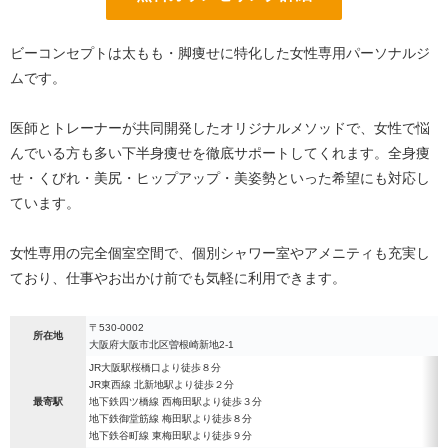
ビーコンセプトは太もも・脚痩せに特化した女性専用パーソナルジ
ムです。
医師とトレーナーが共同開発したオリジナルメソッドで、女性で悩
んでいる方も多い下半身痩せを徹底サポートしてくれます。全身痩
せ・くびれ・美尻・ヒップアップ・美姿勢といった希望にも対応し
ています。
女性専用の完全個室空間で、個別シャワー室やアメニティも充実し
ており、仕事やお出かけ前でも気軽に利用できます。
〒530-0002
所在地
大阪府大阪市北区曽根崎新地2-1
JR大阪駅桜橋口より徒歩８分
JR東西線 北新地駅より徒歩２分
最寄駅
地下鉄四ツ橋線 西梅田駅より徒歩３分
地下鉄御堂筋線 梅田駅より徒歩８分
地下鉄谷町線 東梅田駅より徒歩９分