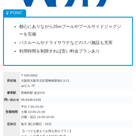
都心にありながら25mプールやプールサイドジャグジ
ーを完備
バスルームやドライサウナなどのスパ施設も充実
利用時間を制限すれば安い料金プランあり
〒530-0002
所在地
大阪府大阪市北区曽根崎新地2-3-21
axビル 7F
最寄駅
西梅田駅 徒歩2分
問い合わせ
06-6348-0109
平日 7:00-23:00
営業時間
土曜 10:00-21:00
日曜・祝日 10:00-20:00
定休日
毎月 第1日曜日・20日
【いつでも使えてお得な安心プラン】