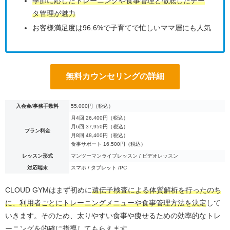
季節に応じたトレーニングや食事管理と徹底したデー
タ管理が魅力
お客様満足度は96.6%で子育てで忙しいママ層にも人気
無料カウンセリングの詳細
入会金/事務手数料
55,000円（税込）
月4回 26,400円（税込）
月6回 37,950円（税込）
プラン料金
月8回 48,400円（税込）
食事サポート 16,500円（税込）
レッスン形式
マンツーマンライブレッスン / ビデオレッスン
対応端末
スマホ / タブレット /PC
CLOUD GYMはまず初めに
遺伝子検査による体質解析を行ったのち
に、利用者ごとにトレーニングメニューや食事管理方法を決定
して
いきます。そのため、太りやすい食事や痩せるための効率的なトレ
ーニングを的確に指導してもらえます。