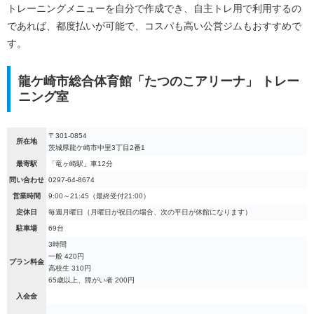
トレーニングメニューを自分で作成でき、自主トレ用で利用するの
であれば、都度払いが可能で、コスパも高い公営ジムもおすすめで
す。
龍ケ崎市総合体育館「たつのこアリーナ」 トレー
ニング室
〒301-0854
所在地
茨城県龍ケ崎市中里3丁目2番1
最寄駅
「竜ヶ崎駅」車12分
問い合わせ
0297-64-8674
営業時間
9:00～21:45（最終受付21:00）
定休日
毎週月曜日（月曜日が祝日の場合、次の平日が休館になります）
駐車場
69台
3時間
一般 420円
プラン料金
高校生 310円
65歳以上、障がい者 200円
入会金