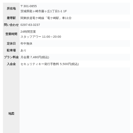
〒301-0855
所在地
茨城県龍ヶ崎市藤ヶ丘1丁目1-1 1F
最寄駅
関東鉄道竜ケ崎線「竜ケ崎駅」車11分
問い合わせ
0297-63-3237
24時間営業
営業時間
スタッフアワー 11:00～20:00
定休日
年中無休
駐車場
あり
プラン料金
月会費 7,480円(税込)
入会金
セキュリティキー発行手数料 5,500円(税込)
地図