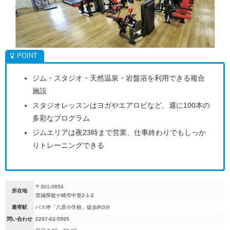
ジム・スタジオ・天然温泉・岩盤浴を利用できる複合
施設
スタジオレッスンはヨガやエアロビなど、週に100本の
多彩なプログラム
ジムエリアは夜23時まで営業、仕事終わりでもしっか
りトレーニングできる
〒301-0854
所在地
茨城県龍ケ崎市中里2-1-2
最寄駅
バス停「八原小学校」徒歩約3分
問い合わせ
0297-63-5595