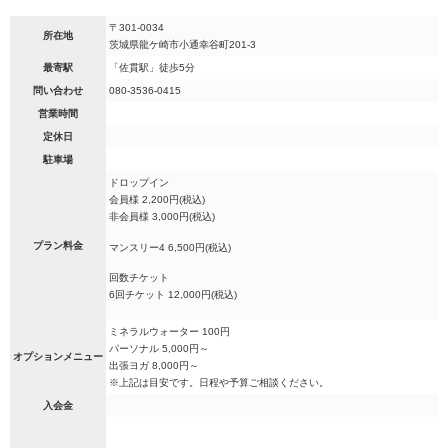
〒301-0034
所在地
茨城県龍ケ崎市小通幸谷町201-3
最寄駅
「佐貫駅」徒歩5分
問い合わせ
080-3536-0415
営業時間
定休日
駐車場
ドロップイン
会員様 2,200円(税込)
非会員様 3,000円(税込)
プラン料金
マンスリー4 6,500円(税込)
回数チケット
6回チケット 12,000円(税込)
ミネラルウォーター 100円
パーソナル 5,000円～
オプションメニュー
出張ヨガ 8,000円～
※上記は目安です。日程や予算ご相談ください。
入会金