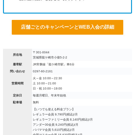
店舗ごとのキャンペーンとWEB入会の詳細
〒301-0044
所在地
茨城県龍ケ崎市小柴5-2-2
最寄駅
JR常磐線「龍ケ崎市駅」車6分
問い合わせ
0297-60-2161
火～金 10:00～22:30
営業時間
土 10:00～21:00
日・祝 10:00～19:00
定休日
毎週月曜日、年末年始他
駐車場
無料
【いつでも使える料金プラン】
レギュラー会員 9,790円(税込)/月
レギュラーファミリー会員 8,140円(税込)/月
アンダー30会員 9,240円(税込)/月
パパママ会員 5,610円(税込)/月
全国マスター会員 15,620円(税込)/月