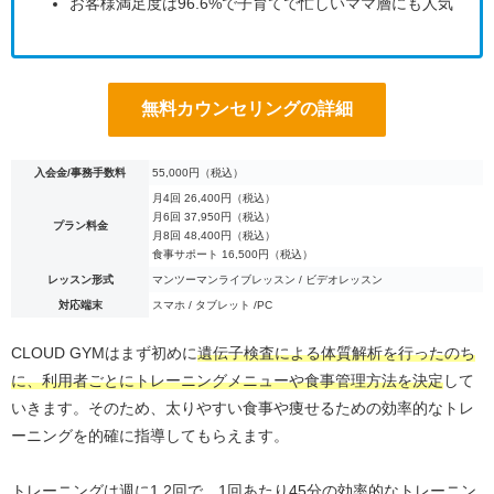
お客様満足度は96.6%で子育てで忙しいママ層にも人気
無料カウンセリングの詳細
入会金/事務手数料
55,000円（税込）
月4回 26,400円（税込）
月6回 37,950円（税込）
プラン料金
月8回 48,400円（税込）
食事サポート 16,500円（税込）
レッスン形式
マンツーマンライブレッスン / ビデオレッスン
対応端末
スマホ / タブレット /PC
CLOUD GYMはまず初めに
遺伝子検査による体質解析を行ったのち
に、利用者ごとにトレーニングメニューや食事管理方法を決定
して
いきます。そのため、太りやすい食事や痩せるための効率的なトレ
ーニングを的確に指導してもらえます。
トレーニングは週に1,2回で、1回あたり45分の効率的なトレーニン