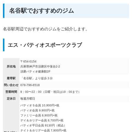
名谷駅でおすすめのジム
名谷駅周辺でおすすめのジムをご紹介します。
エス・パティオスポーツクラブ
〒654-0154
所在地
兵庫県神戸市須磨区中落合2-2
須磨パティオ健康館2F
最寄駅
「名谷駅」より徒歩３分
問い合わせ
078-796-6518
営業時間
9：00〜22：00（日曜・祝日は19：00まで）
定休日
毎週月曜日
パティオＳ会員 10,900円+税
パティオ会員 9,900円+税
ファミリー会員 8,900円+税
デイ＆ホリデー会員 8,700円+税
パティオ平日会員 9130円（税込）
ナイト＆ホリデー会員 7,900円+税