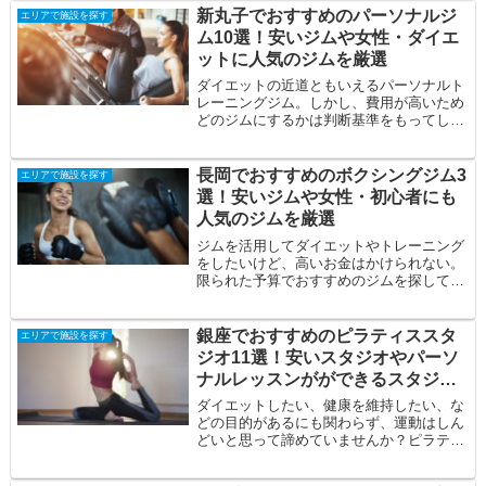
新丸子でおすすめのパーソナルジ
エリアで施設を探す
ム10選！安いジムや女性・ダイエ
ットに人気のジムを厳選
ダイエットの近道ともいえるパーソナルト
レーニングジム。しかし、費用が高いため
どのジムにするかは判断基準をもってしっ
かりと見極める必要があります。そこで今
回は、新...
長岡でおすすめのボクシングジム3
エリアで施設を探す
選！安いジムや女性・初心者にも
人気のジムを厳選
ジムを活用してダイエットやトレーニング
をしたいけど、高いお金はかけられない。
限られた予算でおすすめのジムを探してい
る。自分に合うジムを見つけたい。そんな
方の悩み...
銀座でおすすめのピラティススタ
エリアで施設を探す
ジオ11選！安いスタジオやパーソ
ナルレッスンがができるスタジオ
を厳選
ダイエットしたい、健康を維持したい、な
どの目的があるにも関わらず、運動はしん
どいと思って諦めていませんか？ピラティ
スならハードな動きが少ないため、今まで
ジム通い...