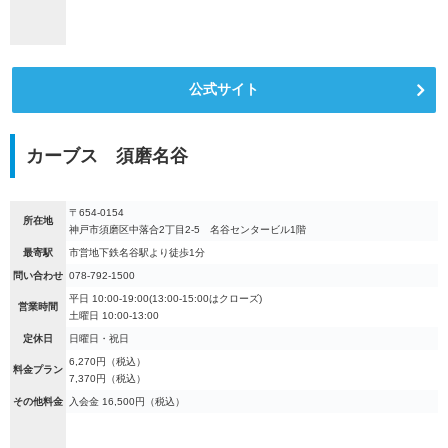
公式サイト
カーブス 須磨名谷
〒654-0154
所在地
神戸市須磨区中落合2丁目2-5 名谷センタービル1階
最寄駅
市営地下鉄名谷駅より徒歩1分
問い合わせ
078-792-1500
平日 10:00-19:00(13:00-15:00はクローズ)
営業時間
土曜日 10:00-13:00
定休日
日曜日・祝日
6,270円（税込）
料金プラン
7,370円（税込）
その他料金
入会金 16,500円（税込）