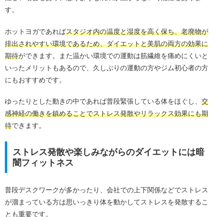
す。
ホットヨガであれば
スタジオ内の温度と湿度を高く保ち、老廃物が
排出されやすい環境であるため、ダイエットと美肌の両方の効果に
期待
ができます。また温かい環境での運動は筋繊維を痛めにくいと
いったメリットもあるので、久しぶりの運動の方やジム初心者の方
にもおすすめです。
ゆったりとした動きの中であれば普段緊張している体をほぐし、
交
感神経の働きを鎮めることでストレス発散やリラックス効果にも期
待
できます。
ストレス発散や楽しみながらのダイエットには暗
闇フィットネス
普段デスクワークが多かったり、会社での上下関係などでストレス
が溜まっている方は思いっきり体を動かしてストレスを発散するこ
とも重要です。