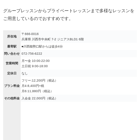
グループレッスンからプライベートレッスンまで多様なレッスンを
ご用意しているのでおすすめです。
〒666-0016
所在地
兵庫県 川西市中央町 7-2 ジニアスBLD1 6階
最寄駅
■川西能勢口駅からは徒歩4分
問い合わせ
072-756-6222
月〜金 10:00-22:00
営業時間
土日祝 9:00-18:00
定休日
なし
フリー:12,200円（税込）
プラン料金
月4:8,400円+税
月6:11,880円（税込）
その他料金
入会金 22,000円（税込）