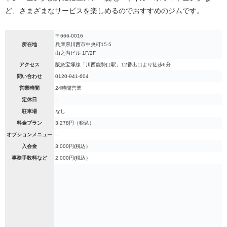
ど、さまざまなサービスを楽しめるのでおすすめのジムです。
〒666-0016
所在地
兵庫県川西市中央町15-5
山之内ビル 1F/2F
アクセス
阪急宝塚線「川西能勢口駅」12番出口より徒歩6分
問い合わせ
0120-941-604
営業時間
24時間営業
定休日
‐
駐車場
なし
料金プラン
3,278円（税込）
オプションメニュー
–
入会金
3,000円(税込）
事務手数料など
2,000円(税込）