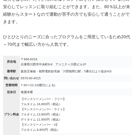
安心してレッスンに取り組むことができます。また、80％以上が未
経験からスタートなので運動が苦手の方でも安心して通うことがで
きます。
ひとひとりのニーズに合ったプログラムをご用意しているため20代
～70代まで幅広い方から人気です。
〒666-0016
所在地
兵庫県川西市中央町8-8 アメニティ川西ビル1F
最寄駅
阪急宝塚線・能勢電鉄妙見線「川西能勢口駅」5番出口より徒歩4分
問い合わせ
0570-00-4515
営業時間
7:30〜22:10(曜日による)
定休日
毎週木曜
【マンスリーメンバー・フリー】
フルタイム 16,800円（税込）
【マンスリーメンバー・ライト】
プラン料金
フルタイム 13,800円（税込）
デイタイム 11,800円（税込）
【マンスリーメンバー・4】
フルタイム 8,800円（税込）