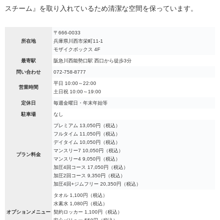
スチーム』を取り入れているため清潔な空間を保っています。
〒666-0033
所在地
兵庫県川西市栄町11-1
モザイクボックス 4F
最寄駅
阪急川西能勢口駅 西口から徒歩3分
問い合わせ
072-758-8777
平日 10:00～22:00
営業時間
土日祝 10:00～19:00
定休日
毎週金曜日・年末年始等
駐車場
なし
プレミアム 13,050円（税込）
フルタイム 11,050円（税込）
デイタイム 10,050円（税込）
マンスリー7 10,050円（税込）
プラン料金
マンスリー4 9,050円（税込）
加圧4回コース 17,050円（税込）
加圧2回コース 9,350円（税込）
加圧4回+ジムフリー 20,350円（税込）
タオル 1,100円（税込）
水素水 1,080円（税込）
オプションメニュー
契約ロッカー 1,100円（税込）