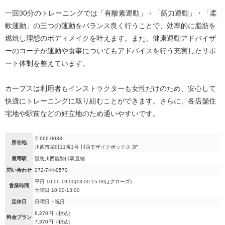
一回30分のトレーニングでは「有酸素運動」・「筋力運動」・「柔
軟運動」の三つの運動をバランス良く行うことで、効率的に脂肪を
燃焼し理想のボディメイクを叶えます。また、健康運動アドバイザ
ーのコーチが運動や食事についてもアドバイスを行う充実したサポ
ート体制を整えています。
カーブスは利用者もインストラクターも女性だけのため、安心して
快適にトレーニングに取り組むことができます。さらに、各店舗住
宅地や駅前などの好立地のため通いやすいです。
〒666-0033
所在地
川西市栄町11番1号 川西モザイクボックス 3F
最寄駅
阪急川西能勢口駅直結
問い合わせ
072-744-0570
平日 10:00-19:00(13:00-15:00はクローズ)
営業時間
土曜日 10:00-13:00
定休日
日曜日・祝日
6,270円（税込）
料金プラン
7,370円（税込）