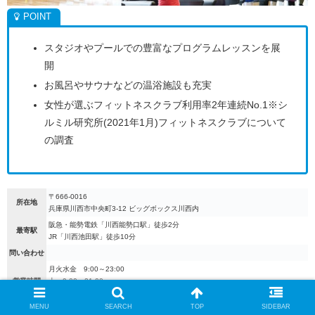
スタジオやプールでの豊富なプログラムレッスンを展
開
お風呂やサウナなどの温浴施設も充実
女性が選ぶフィットネスクラブ利用率2年連続No.1※シ
ルミル研究所(2021年1月)フィットネスクラブについて
の調査
〒666-0016
所在地
兵庫県川西市中央町3-12 ビッグボックス川西内
阪急・能勢電鉄「川西能勢口駅」徒歩2分
最寄駅
JR「川西池田駅」徒歩10分
問い合わせ
月火水金 9:00～23:00
営業時間
土 9:00～21:00
日・祝休日 9:00～19:00
MENU
SEARCH
TOP
SIDEBAR
定休日
毎週木曜日、ゴールデンウィーク、お盆、年末年始等