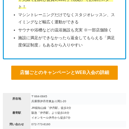
ト！
マシントレーニングだけでなくスタジオレッスン、ス
イミングなど幅広く運動ができる
サウナや浴槽などの温浴施設も充実 ※一部店舗除く
施設に満足ができなかったら返金してもらえる「満足
度保証制度」もあるから入りやすい
店舗ごとのキャンペーンとWEB入会の詳細
〒664-0845
所在地
兵庫県伊丹市東あり岡1-20
JR福知山線「伊丹駅」徒歩3分
最寄駅
阪急「伊丹駅」より徒歩16分
イオンモール伊丹から徒歩7分
問い合わせ
072-773-8160