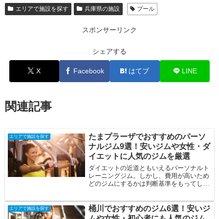
エリアで施設を探す
兵庫県の施設
プール
スポンサーリンク
シェアする
X
Facebook
はてブ
LINE
関連記事
たまプラーザでおすすめのパーソ
エリアで施設を探す
ナルジム9選！安いジムや女性・ダ
イエットに人気のジムを厳選
ダイエットの近道ともいえるパーソナルト
レーニングジム。しかし、費用が高いため
どのジムにするかは判断基準をもってしっ
かりと見極める必要があります。そこで今
回は、た...
桶川でおすすめのジム6選！安いジ
エリアで施設を探す
ムや女性・初心者にも人気のジム