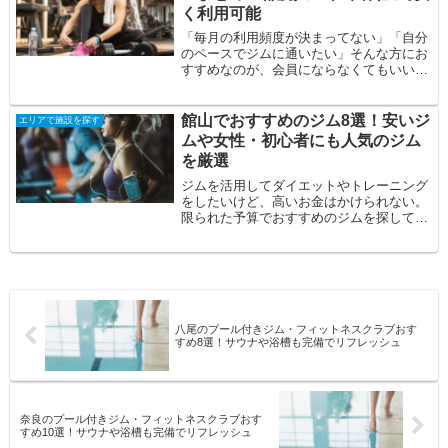
く利用可能
「毎月の利用頻度が決まってない」「自分
のペースでジムに通いたい」そんな方にお
すすめなのが、会員にならなくてもいい都
度払いのジムです。今回は、山梨で会員に
ならなく...
館山でおすすめのジム8選！安いジ
エリアで施設を探す
ムや女性・初心者にも人気のジム
を厳選
ジムを活用してダイエットやトレーニング
をしたいけど、高いお金はかけられない。
限られた予算でおすすめのジムを探してい
る。自分に合うジムを見つけたい。そんな
方の悩み...
八尾のプール付きジム・フィットネスクラブおす
すめ8選！サウナや浴槽も完備でリフレッシュ
奈良のプール付きジム・フィットネスクラブおす
すめ10選！サウナや浴槽も完備でリフレッシュ