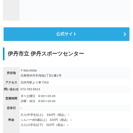
公式サイト
伊丹市立 伊丹スポーツセンター
〒664-0006
所在地
兵庫県伊丹市鴻池1丁目1番1号
アクセス
北伊丹駅より車で8分
問い合わせ
072-783-5613
月〜土曜日 9:00〜20:45
営業時間
日曜・休日 9:00〜16:45
定休日
–
大人(中学生以上) 640円（税込）～
料金
シルバー(60歳以上) 320円（税込）～
小人(小学生以下) 320円（税込）～