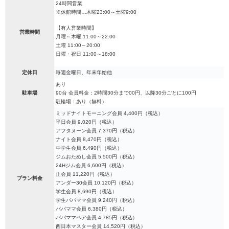
24時間営業
※休館時間…木曜23:00～土曜9:00
【有人営業時間】
営業時間
月曜～木曜 11:00～22:00
土曜 11:00～20:00
日曜・祝日 11:00～18:00
定休日
毎週金曜日、年末年始他
あり
駐車場
90台 会員料金：2時間30分まで00円、以降30分ごとに100円
駐輪場：あり（無料）
ミッドナイトモーニング会員 4,400円（税込）
平日会員 9,020円（税込）
アフタヌーン会員 7,370円（税込）
ナイト会員 8,470円（税込）
中学生会員 6,490円（税込）
ジムおためし会員 5,500円（税込）
24Hジム会員 6,600円（税込）
正会員 11,220円（税込）
プラン料金
アンダー30会員 10,120円（税込）
学生会員 8,690円（税込）
学生パパママ会員 9,240円（税込）
パパママ会員 6,380円（税込）
パパママペア会員 4,785円（税込）
西日本マスター会員 14,520円（税込）