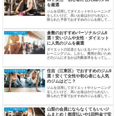
を厳選
ジムを活用してダイエットやトレーニング
をしたいけど、高いお金はかけられない。
限られた予算でおすすめのジムを探してい
る。自分に合うジムを見つけたい。そんな
方の悩み...
倉敷のおすすめパーソナルジム6
エリアで施設を探す
選！安いジムや女性・ダイエット
に人気のジムを厳選
ダイエットの近道ともいえるパーソナルト
レーニングジム。しかし、費用が高いため
どのジムにするかは判断基準をもってしっ
かりと見極める必要があります。そこで今
回は、倉...
住吉（江東区）でおすすめのジム9
エリアで施設を探す
選！安くて女性や初心者にも人気
のジムはどこ？
ジムを活用してダイエットやトレーニング
をしたいけど、高いお金はかけられない。
限られた予算でおすすめのジムを探してい
る。そんな方の悩みを解決すべく住吉（江
東区）の...
山梨の会員にならなくてもいいジ
エリアで施設を探す
ムまとめ！都度払いや1回料金で安