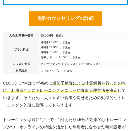
無料カウンセリングの詳細
入会金/事務手数料
55,000円（税込）
月4回 26,400円（税込）
月6回 37,950円（税込）
プラン料金
月8回 48,400円（税込）
食事サポート 16,500円（税込）
レッスン形式
マンツーマンライブレッスン / ビデオレッスン
対応端末
スマホ / タブレット /PC
CLOUD GYMはまず初めに
遺伝子検査による体質解析を行ったのち
に、利用者ごとにトレーニングメニューや食事管理方法を決定
して
いきます。そのため、太りやすい食事や痩せるための効率的なトレ
ーニングを的確に指導してもらえます。
トレーニングは週に1,2回で、1回あたり45分の効率的なトレーニン
グかつ、オンラインの特性を活かした利用者に合わせた時間設定が