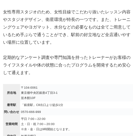
女性専用スタジオのため、女性目線でこだわり抜いたレッスン内容
やスタジオデザイン、衛星環境が特長の一つです。また、トレーニ
ングウェアやヨガマット、水分などの必要なものは全てご用意して
いるため手ぶらで通うことができ、駅前の好立地など全店通いやす
い場所に位置しています。
定期的なアンケート調査や専門知識を持ったトレーナーがお客様の
ライフスタイルや体の状態に合ったプログラムを開発するため安心
して通えます。
〒104-0061
所在地
東京都中央区銀座4丁目3-1
並木館10F
最寄駅
「銀座駅」C8出口より徒歩1分
問い合わせ
0570-666-999
平日 7:00～22:00
営業時間
土・日・祝 7:00～20:00
※水・金・日は9時開始となります。