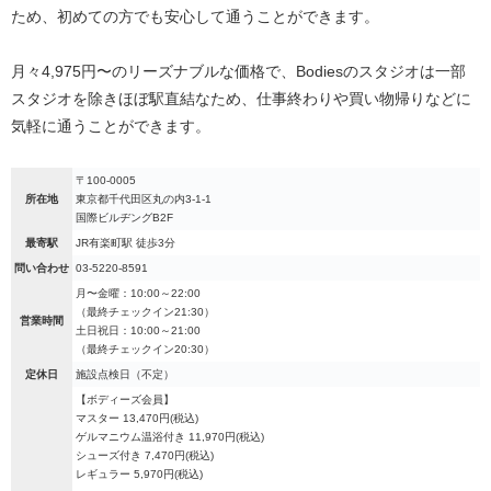
ため、初めての方でも安心して通うことができます。
月々4,975円〜のリーズナブルな価格で、Bodiesのスタジオは一部
スタジオを除きほぼ駅直結なため、仕事終わりや買い物帰りなどに
気軽に通うことができます。
〒100-0005
所在地
東京都千代田区丸の内3-1-1
国際ビルヂングB2F
最寄駅
JR有楽町駅 徒歩3分
問い合わせ
03-5220-8591
月〜金曜：10:00～22:00
（最終チェックイン21:30）
営業時間
土日祝日：10:00～21:00
（最終チェックイン20:30）
定休日
施設点検日（不定）
【ボディーズ会員】
マスター 13,470円(税込)
ゲルマニウム温浴付き 11,970円(税込)
シューズ付き 7,470円(税込)
レギュラー 5,970円(税込)