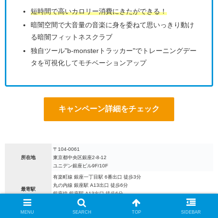
短時間で高いカロリー消費にきたができる！
暗闇空間で大音量の音楽に身を委ねて思いっきり動け
る暗闇フィットネスクラブ
独自ツール"b-monsterトラッカー"でトレーニングデー
タを可視化してモチベーションアップ
キャンペーン詳細をチェック
〒104-0061
所在地
東京都中央区銀座2-8-12
ユニデン銀座ビル9F/10F
有楽町線 銀座一丁目駅 6番出口 徒歩3分
丸の内線 銀座駅 A13出口 徒歩6分
最寄駅
銀座線 銀座駅 A13出口 徒歩6分
JR有楽町駅 京橋口 徒歩8分
MENU
SEARCH
TOP
SIDEBAR
問い合わせ
0570-065-111