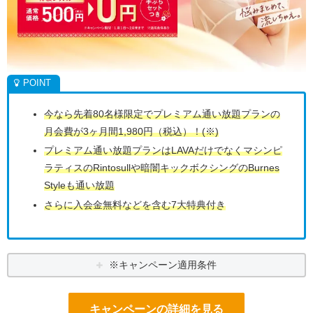
今なら先着80名様限定でプレミアム通い放題プランの
月会費が3ヶ月間1,980円（税込）！(※)
プレミアム通い放題プランはLAVAだけでなくマシンピ
ラティスのRintosullや暗闇キックボクシングのBurnes
Styleも通い放題
さらに入会金無料などを含む7大特典付き
※キャンペーン適用条件
キャンペーンの詳細を見る