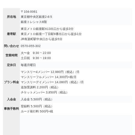
〒104-0061
所在地
東京都中央区銀座2-6-5
銀座トレシャス8階
東京メトロ銀座駅A13出口から徒歩3分
最寄駅
東京メトロ銀座一丁目駅8番出口から徒歩1分
JR有楽町駅中央口から徒歩5分
問い合わせ
0570-055-302
火〜金 9:30 ~ 22:00
営業時間
土日祝 9:30 ~ 19:00
定休日
毎週月曜日
マンスリー4メンバー 12,980円（税込）/月
マンスリーフルメンバー 14,300円+税/月
プラン料金
マンスリーデイメンバー 14,080円（税込）/月
追加受講料 2,200円（税込）
チケットメンバー 3,850円（税込）
入会金
入会金 5,500円（税込）
登録料 5,500円（税込）
事務手数料
カード発行料 500円+税