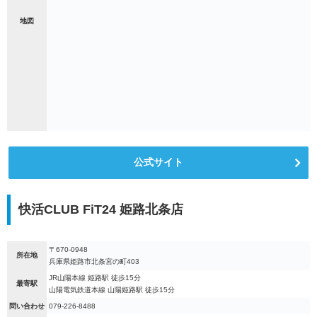
地図
公式サイト
快活CLUB FiT24 姫路北条店
〒670-0948
所在地
兵庫県姫路市北条宮の町403
JR山陽本線 姫路駅 徒歩15分
最寄駅
山陽電気鉄道本線 山陽姫路駅 徒歩15分
問い合わせ
079-226-8488