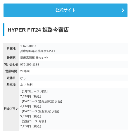
公式サイト
HYPER FIT24 姫路今宿店
〒670-0057
所在地
兵庫県姫路市北今宿1-2-11
最寄駅
播磨高岡駅 徒歩17分
問い合わせ
079-299-1188
営業時間
24時間
定休日
なし
駐車場
あり 無料
【1年間コース 月額】
7,678円（税込）
【DAYコース(登録店限定) 月額】
4,290円（税込）
料金プラン
【DAYコース(相互利用) 月額】
5,478円（税込）
【定額コース 月額】
7,150円（税込）