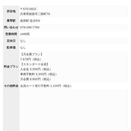
〒670-0922
所在地
兵庫県姫路市二階町76
最寄駅
姫路駅 徒歩8分
問い合わせ
079-288-7780
営業時間
24時間
定休日
なし
駐車場
なし
【月会費プラン】
7,678円（税込）
【スタンダード会員】
料金プラン
入会金 5,500円（税込）
事務手数料 3,300円（税込）
月会費 8,800円（税込）
その他料金
会員カード発行手数料 1,100円（税込）