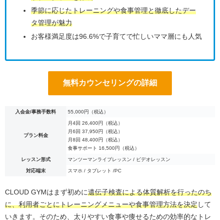
季節に応じたトレーニングや食事管理と徹底したデー
タ管理が魅力
お客様満足度は96.6%で子育てで忙しいママ層にも人気
無料カウンセリングの詳細
入会金/事務手数料
55,000円（税込）
月4回 26,400円（税込）
月6回 37,950円（税込）
プラン料金
月8回 48,400円（税込）
食事サポート 16,500円（税込）
レッスン形式
マンツーマンライブレッスン / ビデオレッスン
対応端末
スマホ / タブレット /PC
CLOUD GYMはまず初めに
遺伝子検査による体質解析を行ったのち
に、利用者ごとにトレーニングメニューや食事管理方法を決定
して
いきます。そのため、太りやすい食事や痩せるための効率的なトレ