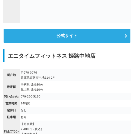
公式サイト
エニタイムフィットネス 姫路中地店
〒670-0976
所在地
兵庫県姫路市中地614 2F
手柄駅 徒歩20分
最寄駅
亀山駅 徒歩20分
問い合わせ
079-290-5170
営業時間
24時間
定休日
なし
駐車場
あり
【月会費】
7,480円（税込）
料金プラン