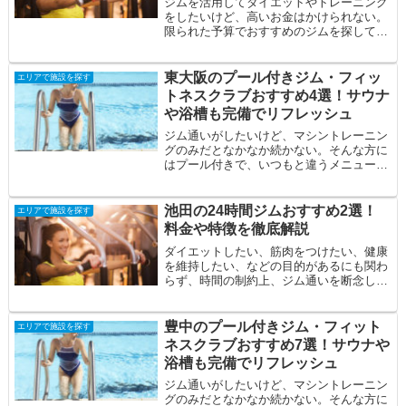
ジムを活用してダイエットやトレーニング
をしたいけど、高いお金はかけられない。
限られた予算でおすすめのジムを探してい
る。自分に合うジムを見つけたい。そんな
方の悩み...
東大阪のプール付きジム・フィッ
エリアで施設を探す
トネスクラブおすすめ4選！サウナ
や浴槽も完備でリフレッシュ
ジム通いがしたいけど、マシントレーニン
グのみだとなかなか続かない。そんな方に
はプール付きで、いつもと違うメニューを
取り入れてみてはいかがでしょうか？プー
ル付きジ...
池田の24時間ジムおすすめ2選！
エリアで施設を探す
料金や特徴を徹底解説
ダイエットしたい、筋肉をつけたい、健康
を維持したい、などの目的があるにも関わ
らず、時間の制約上、ジム通いを断念して
いませんか？24時間営業のジムであれば、
目的達...
豊中のプール付きジム・フィット
エリアで施設を探す
ネスクラブおすすめ7選！サウナや
浴槽も完備でリフレッシュ
ジム通いがしたいけど、マシントレーニン
グのみだとなかなか続かない。そんな方に