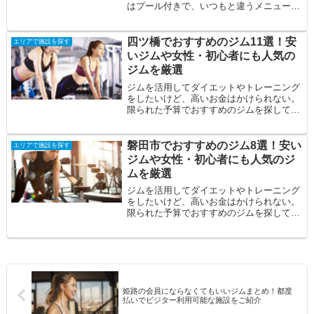
はプール付きで、いつもと違うメニューを
取り入れてみてはいかがでしょうか？プー
ル付きジ...
四ツ橋でおすすめのジム11選！安
エリアで施設を探す
いジムや女性・初心者にも人気の
ジムを厳選
ジムを活用してダイエットやトレーニング
をしたいけど、高いお金はかけられない。
限られた予算でおすすめのジムを探してい
る。自分に合うジムを見つけたい。そんな
方の悩み...
磐田市でおすすめのジム8選！安い
エリアで施設を探す
ジムや女性・初心者にも人気のジ
ムを厳選
ジムを活用してダイエットやトレーニング
をしたいけど、高いお金はかけられない。
限られた予算でおすすめのジムを探してい
る。自分に合うジムを見つけたい。そんな
方の悩み...
姫路の会員にならなくてもいいジムまとめ！都度
払いでビジター利用可能な施設をご紹介