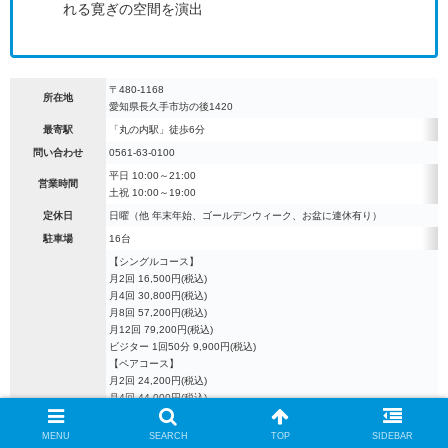
れる寛ぎの空間を演出
〒480-1168
所在地
愛知県長久手市坊の後1420
最寄駅
「丸の内駅」徒歩6分
問い合わせ
0561-63-0100
平日 10:00～21:00
営業時間
土祝 10:00～19:00
定休日
日曜（他 年末年始、ゴールデンウィーク、お盆に連休有り）
駐車場
16台
【シングルコース】
月2回 16,500円(税込)
月4回 30,800円(税込)
月8回 57,200円(税込)
月12回 79,200円(税込)
ビジター 1回50分 9,900円(税込)
【ペアコース】
月2回 24,200円(税込)
月4回 44,000円(税込)
月8回 79,200円(税込)
月12回 105,600円(税込)
MENU
SEARCH
TOP
SIDEBAR