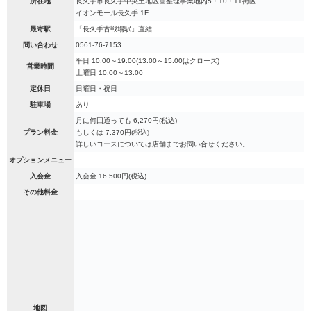
所在地
長久手市長久手中央土地区画整理事業地内5・10・11街区
イオンモール長久手 1F
最寄駅
「長久手古戦場駅」直結
問い合わせ
0561-76-7153
平日 10:00～19:00(13:00～15:00はクローズ)
営業時間
土曜日 10:00～13:00
定休日
日曜日・祝日
駐車場
あり
月に何回通っても 6,270円(税込)
プラン料金
もしくは 7,370円(税込)
詳しいコースについては店舗までお問い合せください。
オプションメニュー
入会金
入会金 16,500円(税込)
その他料金
地図