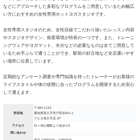
などにアプローチした多彩なプログラムをご用意しているため幅広
い方におすすめの女性専用ホットヨガスタジオです。
女性専用スタジオのため、女性目線でこだわり抜いたレッスン内容
やスタジオデザイン、衛星環境が特長の一つです。また、トレーニ
ングウェアやヨガマット、水分などの必要なものは全てご用意して
いるため手ぶらで通うことができ、駅前の好立地など全店通いやす
い場所に位置しています。
定期的なアンケート調査や専門知識を持ったトレーナーがお客様の
ライフスタイルや体の状態に合ったプログラムを開発するため安心
して通えます。
〒480-1124
所在地
愛知県長久手市戸田谷901-1
アピタ長久手店 2F
アクセス
杁ヶ池公園駅より徒歩1分
問い合わせ
平日 10時00分～22時00分