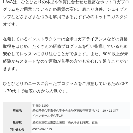
LAVAは、ひとひとりの体型や体質に合わせた豊富なホットヨガプロ
グラムをご用意しているため肌質の変化、肩こり改善、シェイプア
ップなどさまざまな悩みを解消できるおすすめのホットヨガスタジ
オです。
在籍しているインストラクターは全米ヨガアライアンスなどの資格
取得をはじめ、たくさんの研修プログラムを行い指導しているため
安心してレッスンに取り組むことができます。また、80％以上が未
経験からスタートなので運動が苦手の方でも安心して通うことがで
きます。
ひとひとりのニーズに合ったプログラムをご用意しているため20代
～70代まで幅広い方から人気です。
〒480-1100
所在地
愛知県長久手市長久手中央土地区画整理事業地内5・10・11街区
イオンモール長久手1F
最寄駅
愛知高速交通東部丘陵線「長久手古戦場駅」直結
問い合わせ
0570-00-4515