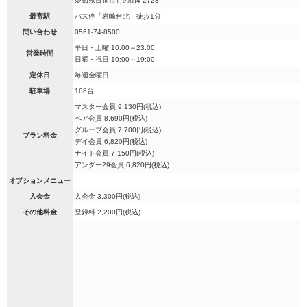
愛知県日進市竹の山4-2723
最寄駅
バス停「岩崎台北」徒歩1分
問い合わせ
0561-74-8500
平日・土曜 10:00～23:00
営業時間
日曜・祝日 10:00～19:00
定休日
毎週金曜日
駐車場
168台
マスター会員 9,130円(税込)
ペア会員 8,690円(税込)
グループ会員 7,700円(税込)
プラン料金
デイ会員 6,820円(税込)
ナイト会員 7,150円(税込)
アンダー29会員 6,820円(税込)
オプションメニュー
入会金
入会金 3,300円(税込)
その他料金
登録料 2,200円(税込)