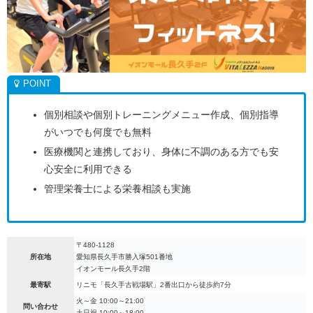
個別相談や個別トレーニングメニュー作成、個別指導
がいつでも何度でも無料
医療機関と連携しており、身体に不調のある方でも安
心安全に利用できる
管理栄養士による栄養相談も実施
〒480-1128
所在地
愛知県長久手市勝入塚501番地
イオンモール長久手2階
最寄駅
リニモ「長久手古戦場駅」2番出口から徒歩約7分
火～金 10:00～21:00
問い合わせ
土日祝 10:00～18:00