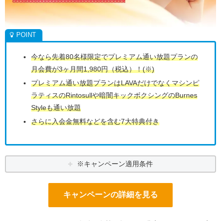
今なら先着80名様限定でプレミアム通い放題プランの
月会費が3ヶ月間1,980円（税込）！(※)
プレミアム通い放題プランはLAVAだけでなくマシンピ
ラティスのRintosullや暗闇キックボクシングのBurnes
Styleも通い放題
さらに入会金無料などを含む7大特典付き
※キャンペーン適用条件
キャンペーンの詳細を見る