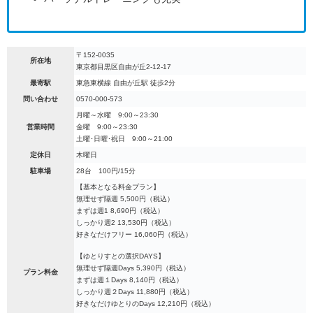
〒152-0035
所在地
東京都目黒区自由が丘2-12-17
最寄駅
東急東横線 自由が丘駅 徒歩2分
問い合わせ
0570-000-573
月曜～水曜 9:00～23:30
営業時間
金曜 9:00～23:30
土曜･日曜･祝日 9:00～21:00
定休日
木曜日
駐車場
28台 100円/15分
【基本となる料金プラン】
無理せず隔週 5,500円（税込）
まずは週1 8,690円（税込）
しっかり週2 13,530円（税込）
好きなだけフリー 16,060円（税込）
【ゆとりすとの選択DAYS】
無理せず隔週Days 5,390円（税込）
プラン料金
まずは週１Days 8,140円（税込）
しっかり週２Days 11,880円（税込）
好きなだけゆとりのDays 12,210円（税込）