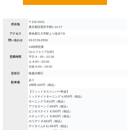
〒152-0031
所在地
東京都目黒区中根1-14-17
アクセス
東急都立大学駅より徒歩7分
問い合わせ
03-5729-0550
24時間営業
[セルフエリア以外]
営業時間
平日 9：00～22:30
土 9:00～20:00
日祝 9:00～19:00
定休日
毎週水曜日
あり
駐車場
1時間 400円（税込）
【フィットネスメンバー料金】
ミッドナイトモーニング 4,950円（税込）
モーニング 5,813円（税込）
アフタヌーン 7,463円（税込）
ビジネスナイト 8,563円（税込）
スチューデント 9,663円（税込）
ホリデー 9,663円（税込）
デイタイムA 11,863円（税込）