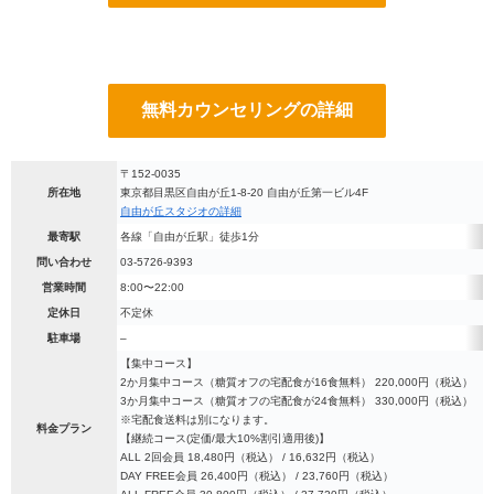
無料カウンセリングの詳細
〒152-0035
所在地
東京都目黒区自由が丘1-8-20 自由が丘第一ビル4F
自由が丘スタジオの詳細
最寄駅
各線「自由が丘駅」徒歩1分
問い合わせ
03-5726-9393
営業時間
8:00〜22:00
定休日
不定休
駐車場
–
【集中コース】
2か月集中コース（糖質オフの宅配食が16食無料） 220,000円（税込）
3か月集中コース（糖質オフの宅配食が24食無料） 330,000円（税込）
※宅配食送料は別になります。
料金プラン
【継続コース(定価/最大10%割引適用後)】
ALL 2回会員 18,480円（税込） / 16,632円（税込）
DAY FREE会員 26,400円（税込） / 23,760円（税込）