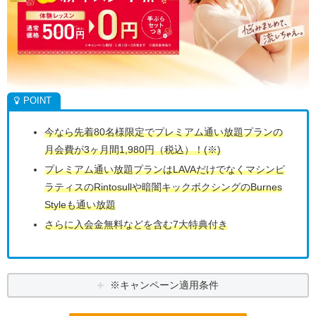
今なら先着80名様限定でプレミアム通い放題プランの
月会費が3ヶ月間1,980円（税込）！(※)
プレミアム通い放題プランはLAVAだけでなくマシンピ
ラティスのRintosullや暗闇キックボクシングのBurnes
Styleも通い放題
さらに入会金無料などを含む7大特典付き
※キャンペーン適用条件