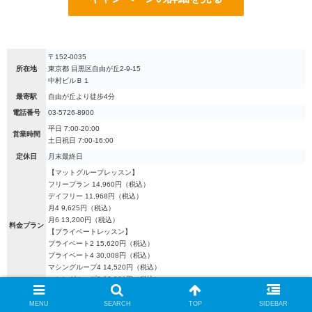
〒152-0035
所在地
東京都 目黒区自由が丘2-9-15
中村ビルＢ１
最寄駅
自由が丘より徒歩4分
電話番号
03-5726-8900
平日 7:00-20:00
営業時間
土日祝日 7:00-16:00
定休日
月末最終日
【マットグループレッスン】
フリープラン 14,960円（税込）
デイフリー 11,968円（税込）
月4 9,625円（税込）
月6 13,200円（税込）
料金プラン
【プライベートレッスン】
プライベート2 15,620円（税込）
プライベート4 30,008円（税込）
マシングループ4 14,520円（税込）
マシングループ8 22,880円（税込）
入会金
22,000円（税込）
MENU
SEARCH
TOP
SIDEBAR