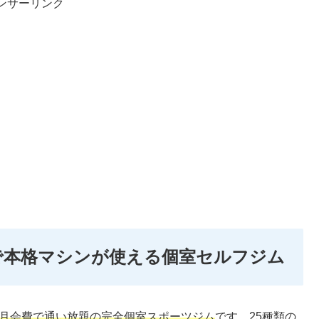
ンサーリンク
）で本格マシンが使える個室セルフジム
安の月会費で通い放題の完全個室スポーツジム
です。25種類の