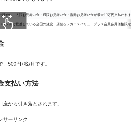
た場合に、入院お見舞い金・通院お見舞い金・盗難お見舞い金が最大10万円支払われます。
ジャンルで提携している全国の施設・店舗をメガロスバリュープラス会員会員価格限定の優
クロールできます
金
500円+税/月です。
金支払い方法
口座から引き落とされます。
ンサーリンク