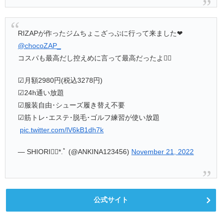
RIZAPが作ったジムちょこざっぷに行って来ました❤
@chocoZAP_
コスパも最高だし控えめに言って最高だったよ👌🏻
︎︎︎︎︎︎☑︎月額2980円(税込3278円)
︎︎︎︎☑︎24h通い放題
︎︎︎︎☑︎服装自由･シューズ履き替え不要
︎︎︎︎︎︎☑︎筋トレ･エステ･脱毛･ゴルフ練習が使い放題
︎︎︎
pic.twitter.com/lV6kB1dh7k
— SHIORI❁⃘*.ﾟ (@ANKINA123456)
November 21, 2022
公式サイト