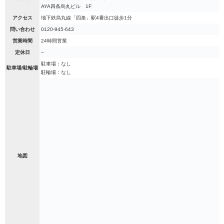
AYA四条烏丸ビル 1F
アクセス
地下鉄烏丸線「四条」駅4番出口徒歩1分
問い合わせ
0120-945-643
営業時間
24時間営業
定休日
–
駐車場：なし
駐車場/駐輪場
駐輪場：なし
地図