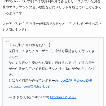
SNSでchocoZAPの口コミや評判を見てみるとリーズナブルな月会
費やエステマシンの使い放題などにメリットを感じている方が多く
いるようです。
またアプリから混み具合が確認できるなど、アプリの利便性の高さ
も人気の1つです。
【3ヶ月で3キロ痩せたい。】
先日行ってきたチョコザップ、今朝も早起きして行ってき
ました🏃‍♀️
なにより近いし安いから気楽に行けるしアプリで混み具合
が分かるから空いてる時にサッと行けるのが今のところ快
適。
しばらく何度か通ってレポる☁️
#chocoZAP
@chocoZAP_
pic.twitter.com/Q7LtssHcBZ
— まきねえ (@makine723)
October 12, 2022