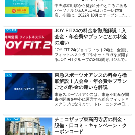
中央線本町駅から徒歩1分のところにある
パーソナルジムCALORE(カローレ)本町
店。今回は、2022年10月にオープンしたば
かりの新店舗に取材させていただきまし...
JOY FIT24の料金を徹底解説！入
JOY FIT
会金・年会費やプランごとの料金
の違い
JOY FIT 24(ジョイフィット24)は、全国に
フィットネスクラブやホットヨガを展開す
るJOY FITグループの24時間専用ジムで
す。そんなJOY FIT ...
東急スポーツオアシスの料金を徹
ジム
底解説！入会金・年会費やプラン
ごとの料金の違いを解説
東急スポーツオアシスは、東急不動産が関
東や関西を中心に運営する総合フィットネ
スクラブになります。トレーニングや日々
の活動量を管理できるオリジナルアプリの
利用や、...
チョコザップ東高円寺店の料金・
chocoZAP
設備・口コミ・キャンペーン・ク
ーポンコード