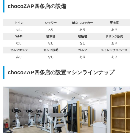
chocoZAP四条店の設備
トイレ
シャワー
鍵なしロッカー
更衣室
なし
あり
あり
あり
Wi-Fi
駐車場
駐輪場
ドリンク販売
なし
なし
なし
あり
セルフエステ
セルフ脱毛
ゴルフ
ストレッチスペース
あり
なし
あり
あり
chocoZAP四条店の設置マシンラインナップ