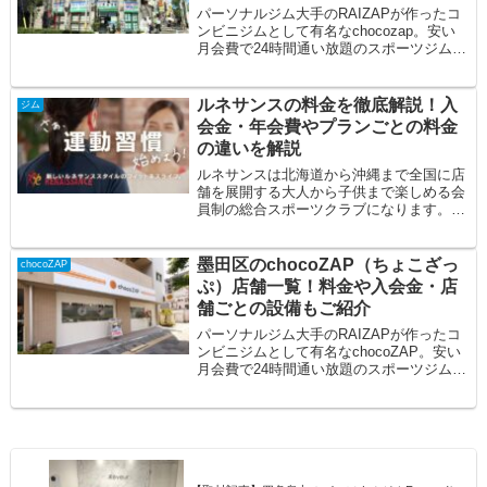
パーソナルジム大手のRAIZAPが作ったコ
ンビニジムとして有名なchocozap。安い
月会費で24時間通い放題のスポーツジムで
す。今回はチョコザップ東高円寺店の...
ルネサンスの料金を徹底解説！入
ジム
会金・年会費やプランごとの料金
の違いを解説
ルネサンスは北海道から沖縄まで全国に店
舗を展開する大人から子供まで楽しめる会
員制の総合スポーツクラブになります。フ
ィットネスサポートシステムや目的に合わ
せた豊富...
墨田区のchocoZAP（ちょこざっ
chocoZAP
ぷ）店舗一覧！料金や入会金・店
舗ごとの設備もご紹介
パーソナルジム大手のRAIZAPが作ったコ
ンビニジムとして有名なchocoZAP。安い
月会費で24時間通い放題のスポーツジムで
す。今回は墨田区にあるちょこざっぷ...