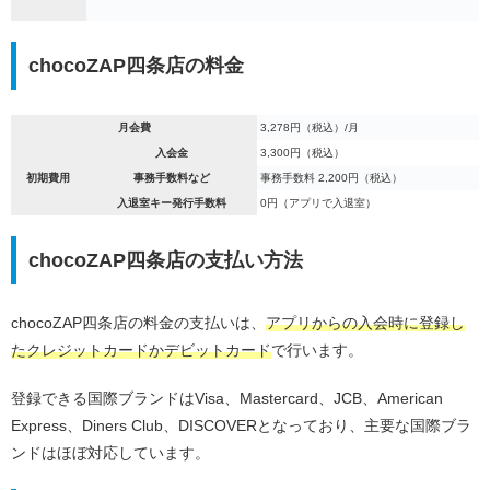
chocoZAP四条店の料金
月会費
3,278円（税込）/月
入会金
3,300円（税込）
初期費用
事務手数料など
事務手数料 2,200円（税込）
入退室キー発行手数料
0円（アプリで入退室）
chocoZAP四条店の支払い方法
chocoZAP四条店の料金の支払いは、
アプリからの入会時に登録し
たクレジットカードかデビットカード
で行います。
登録できる国際ブランドはVisa、Mastercard、JCB、American
Express、Diners Club、DISCOVERとなっており、主要な国際ブラ
ンドはほぼ対応しています。